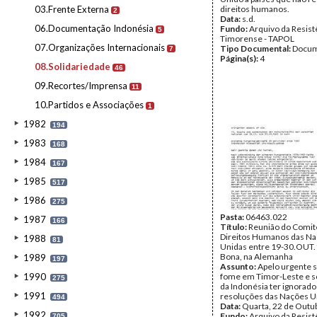
03.Frente Externa
direitos humanos.
2
Data:
s.d.
06.Documentação Indonésia
Fundo:
Arquivo da Resist
5
Timorense - TAPOL
07.Organizações Internacionais
Tipo Documental:
Docum
7
Página(s):
4
08.Solidariedade
46
09.Recortes/Imprensa
11
10.Partidos e Associações
1
1982
194
1983
168
1984
167
1985
517
1986
275
Pasta:
06463.022
1987
166
Título:
Reunião do Comit
Direitos Humanos das N
1988
81
Unidas entre 19-30.OUT
Bona, na Alemanha
1989
197
Assunto:
Apelo urgente s
1990
fome em Timor-Leste e so
275
da Indonésia ter ignorado
1991
resoluções das Nações U
494
Data:
Quarta, 22 de Outu
1992
Fundo:
Arquivo da Resist
705