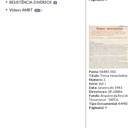
RESISTÊNCIA-DIVERSOS
2
Videos AMRT
21
I
Pasta:
06485.002
Título:
Timor Newsletter
Número:
2
Série:
Vol. I
Data:
Janeiro de 1981
Directores:
Jill Jolliffe
Fundo:
Arquivo da Resist
Timorense - TAPOL
Tipo Documental:
IMPR
Página(s):
9