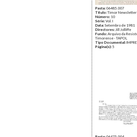
Pasta:
06485.007
Título:
Timor Newsletter
Número:
10
Série:
Vol. I
Data:
Setembro de 1981
Directores:
Jill Jolliffe
Fundo:
Arquivo da Resist
Timorense - TAPOL
Tipo Documental:
IMPR
Página(s):
5
Pasta:
06475.004