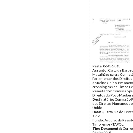
Pasta:
06456.013
Assunto:
Carta de Barbe
Magalhães para a Comiss
Parlamentar dos Direito
do Reino Unido. Em anex
cronológicas de Timor-Le
Remetente:
Comissão pa
Direitos do Povo Maubere
Destinatário:
Comissão P
dos Direitos Humanos do
Unido
Data:
Quarta, 25 de Fever
1981
Fundo:
Arquivo da Resist
Timorense - TAPOL
Tipo Documental:
Corre
Página(s):
9