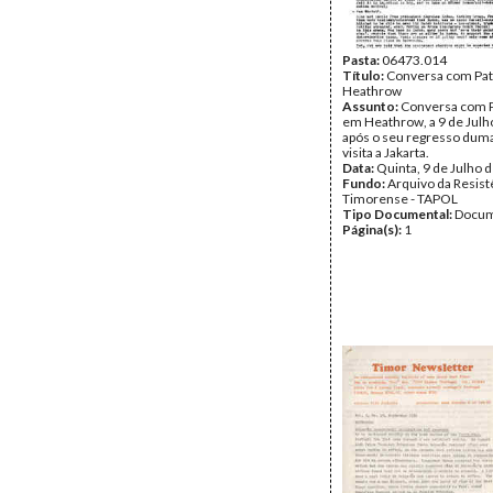
Pasta:
06473.014
Título:
Conversa com Pa
Heathrow
Assunto:
Conversa com P
em Heathrow, a 9 de Julh
após o seu regresso dum
visita a Jakarta.
Data:
Quinta, 9 de Julho 
Fundo:
Arquivo da Resist
Timorense - TAPOL
Tipo Documental:
Docum
Página(s):
1