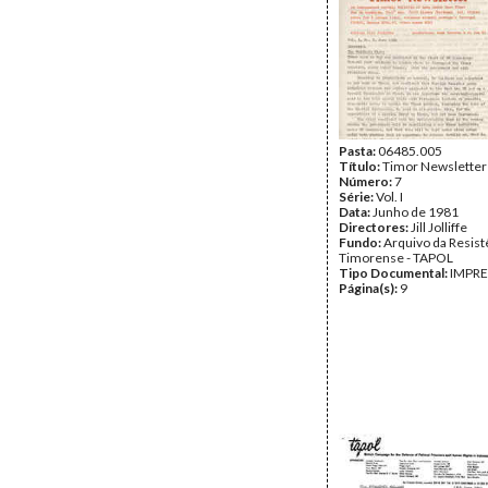
Pasta:
06485.005
Título:
Timor Newsletter
Número:
7
Série:
Vol. I
Data:
Junho de 1981
Directores:
Jill Jolliffe
Fundo:
Arquivo da Resist
Timorense - TAPOL
Tipo Documental:
IMPR
Página(s):
9