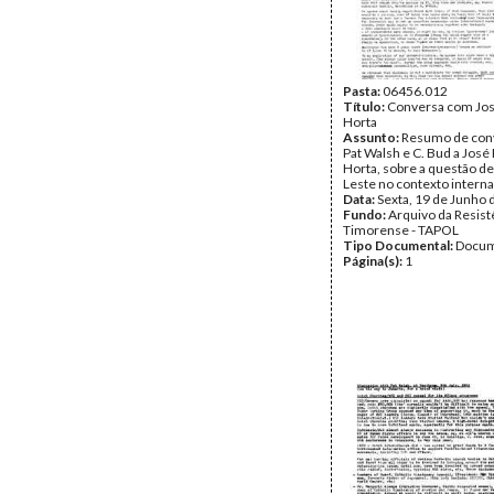
Pasta:
06456.012
Título:
Conversa com Jo
Horta
Assunto:
Resumo de con
Pat Walsh e C. Bud a Jos
Horta, sobre a questão d
Leste no contexto interna
Data:
Sexta, 19 de Junho 
Fundo:
Arquivo da Resist
Timorense - TAPOL
Tipo Documental:
Docum
Página(s):
1