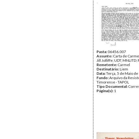
Pasta:
06456.007
Assunto:
Carta de Carmel
Jill Jolliffe; UDT; MNLITD;
Remetente:
Carmel
Destinatário:
Liem
Data:
Terça, 5 de Maio de
Fundo:
Arquivo da Resist
Timorense - TAPOL
Tipo Documental:
Corre
Página(s):
1