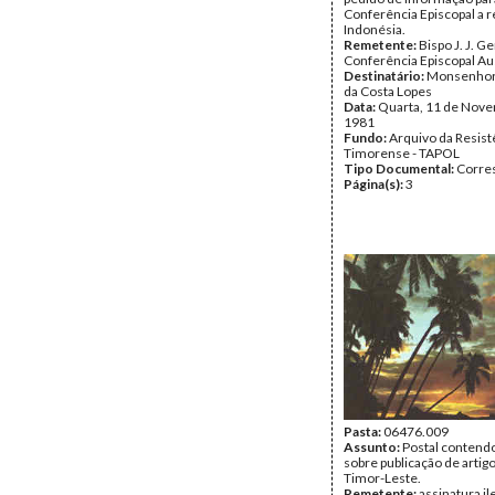
Conferência Episcopal a r
Indonésia.
Remetente:
Bispo J. J. Ge
Conferência Episcopal Au
Destinatário:
Monsenhor 
da Costa Lopes
Data:
Quarta, 11 de Nov
1981
Fundo:
Arquivo da Resist
Timorense - TAPOL
Tipo Documental:
Corre
Página(s):
3
Pasta:
06476.009
Assunto:
Postal contend
sobre publicação de artig
Timor-Leste.
Remetente:
assinatura il