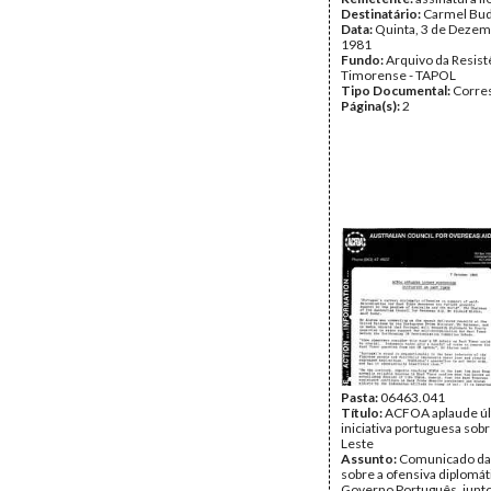
Destinatário:
Carmel Bud
Data:
Quinta, 3 de Dezem
1981
Fundo:
Arquivo da Resist
Timorense - TAPOL
Tipo Documental:
Corre
Página(s):
2
Pasta:
06463.041
Título:
ACFOA aplaude úl
iniciativa portuguesa sob
Leste
Assunto:
Comunicado d
sobre a ofensiva diplomát
Governo Português, junto