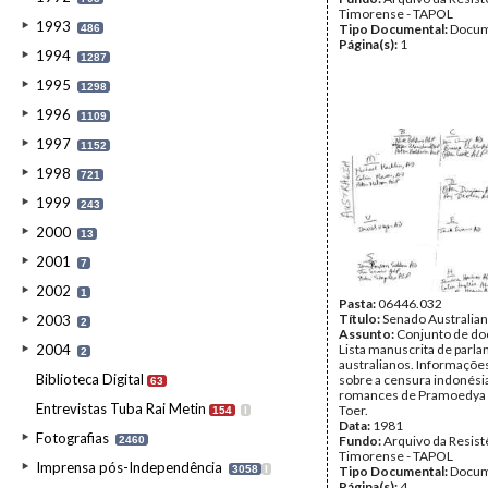
Timorense - TAPOL
1993
Tipo Documental:
Docum
486
Página(s):
1
1994
1287
1995
1298
1996
1109
1997
1152
1998
721
1999
243
2000
13
2001
7
2002
1
Pasta:
06446.032
Título:
Senado Australia
2003
2
Assunto:
Conjunto de d
2004
Lista manuscrita de parl
2
australianos. Informaçõe
Biblioteca Digital
sobre a censura indonésia
63
romances de Pramoedya
Entrevistas Tuba Rai Metin
Toer.
154
I
Data:
1981
Fotografias
Fundo:
Arquivo da Resist
2460
Timorense - TAPOL
Imprensa pós-Independência
3058
I
Tipo Documental:
Docum
Página(s):
4