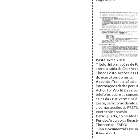
Pasta:
06518.010
Título:
Informações de P
sobre a saída da Cruz Ve
Timor-Leste, acções da F
do exército indonésio.
Assunto:
Transcrição de
informações dadas por Pa
Action for World Develop
telefone, sobre as conse
saída da Cruz Vermelha d
Leste, bem como dando c
algumas acções da FRETIL
exército indonésio.
Data:
Quarta, 15 de Abril
Fundo:
Arquivo da Resist
Timorense - TAPOL
Tipo Documental:
Docum
Página(s):
1