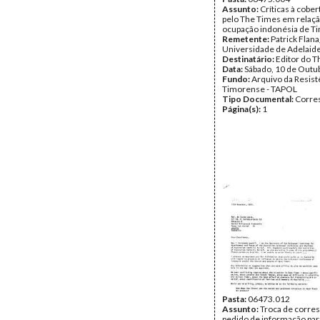
Assunto:
Críticas à cober
pelo The Times em relaçã
ocupação indonésia de Ti
Remetente:
Patrick Flana
Universidade de Adelaid
Destinatário:
Editor do 
Data:
Sábado, 10 de Outu
Fundo:
Arquivo da Resist
Timorense - TAPOL
Tipo Documental:
Corre
Página(s):
1
Pasta:
06473.012
Assunto:
Troca de corre
pedido de informação par