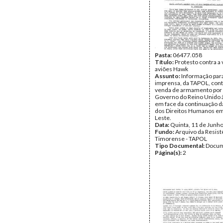
Pasta:
06477.058
Título:
Protesto contra a
aviões Hawk
Assunto:
Informação para
imprensa, da TAPOL, con
venda de armamento por 
Governo do Reino Unido 
em face da continuação d
dos Direitos Humanos e
Leste.
Data:
Quinta, 11 de Junh
Fundo:
Arquivo da Resist
Timorense - TAPOL
Tipo Documental:
Docum
Página(s):
2