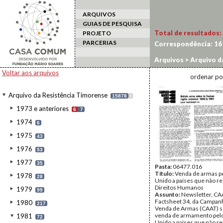
ARQUIVOS
GUIAS DE PESQUISA
Total de resultados:
PROJETO
PARCERIAS
Correspondência:
16
Arquivos
>
Arquivo d
Voltar aos arquivos
ordenar po
Arquivo da Resistência Timorense
15878
I
1973 e anteriores
6
7
1974
6
1975
43
1976
53
1977
35
Pasta:
06477.016
Título:
Venda de armas p
1978
28
Unido a países que não r
Direitos Humanos
1979
99
Assunto:
Newsletter, CA
Factsheet 34, da Campanh
1980
217
Venda de Armas (CAAT) s
venda de armamento pel
1981
72
Unido a países que não r