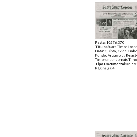
Pasta:
10276.070
Título:
Suara Timor Loro
Data:
Quinta, 12 de Junh
Fundo:
Arquivo da Resist
Timorense - Jornais Tim
Tipo Documental:
IMPR
Página(s):
4