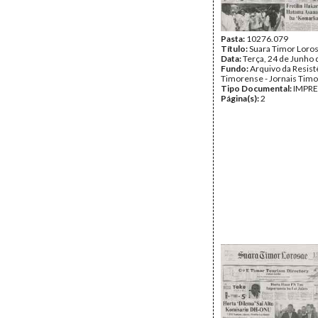
Pasta:
10276.079
Título:
Suara Timor Loro
Data:
Terça, 24 de Junho
Fundo:
Arquivo da Resist
Timorense - Jornais Tim
Tipo Documental:
IMPR
Página(s):
2