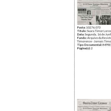
Pasta:
10276.073
Título:
Suara Timor Loro
Data:
Segunda, 16 de Jun
Fundo:
Arquivo da Resist
Timorense - Jornais Tim
Tipo Documental:
IMPR
Página(s):
2