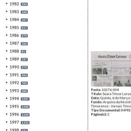
1982
194
1983
168
1984
167
1985
517
1986
275
1987
166
1988
81
1989
197
1990
275
1991
494
1992
705
Pasta:
10276.004
1993
486
Título:
Suara Timor Loro
Data:
Quinta, 6 de Março
1994
1287
Fundo:
Arquivo da Resist
Timorense - Jornais Tim
1995
1298
Tipo Documental:
IMPR
1996
Página(s):
2
1109
1997
1152
1998
721