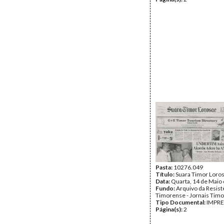
Pasta:
10276.049
Título:
Suara Timor Loro
Data:
Quarta, 14 de Maio
Fundo:
Arquivo da Resist
Timorense - Jornais Tim
Tipo Documental:
IMPR
Página(s):
2