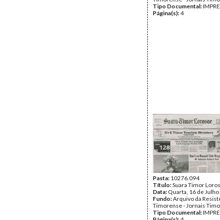
Tipo Documental:
IMPR
Página(s):
4
Pasta:
10276.094
Título:
Suara Timor Loro
Data:
Quarta, 16 de Julho
Fundo:
Arquivo da Resist
Timorense - Jornais Tim
Tipo Documental:
IMPR
Página(s):
4