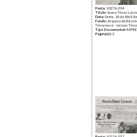
Pasta:
10276.034
Título:
Suara Timor Loro
Data:
Sexta, 18 de Abril d
Fundo:
Arquivo da Resist
Timorense - Jornais Tim
Tipo Documental:
IMPR
Página(s):
3
Pasta:
10276.037