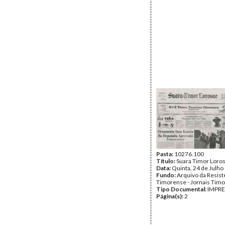
Pasta:
10276.100
Título:
Suara Timor Loro
Data:
Quinta, 24 de Julho
Fundo:
Arquivo da Resist
Timorense - Jornais Tim
Tipo Documental:
IMPR
Página(s):
2