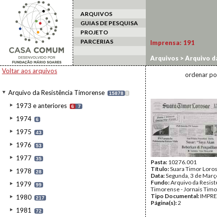
ARQUIVOS
GUIAS DE PESQUISA
PROJETO
PARCERIAS
Imprensa:
191
Arquivos
>
Arquivo d
2008
Voltar aos arquivos
ordenar po
Arquivo da Resistência Timorense
15878
I
1973 e anteriores
6
7
1974
6
1975
43
1976
53
1977
35
Pasta:
10276.001
Título:
Suara Timor Loro
1978
28
Data:
Segunda, 3 de Març
Fundo:
Arquivo da Resist
1979
99
Timorense - Jornais Tim
Tipo Documental:
IMPR
1980
217
Página(s):
2
1981
72