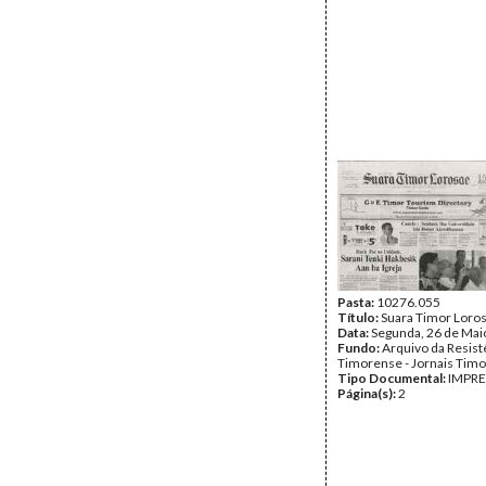
Pasta:
10276.055
Título:
Suara Timor Loro
Data:
Segunda, 26 de Mai
Fundo:
Arquivo da Resist
Timorense - Jornais Tim
Tipo Documental:
IMPR
Página(s):
2