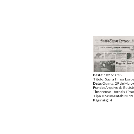
Pasta:
10276.058
Título:
Suara Timor Loro
Data:
Quinta, 29 de Maio
Fundo:
Arquivo da Resist
Timorense - Jornais Tim
Tipo Documental:
IMPR
Página(s):
4