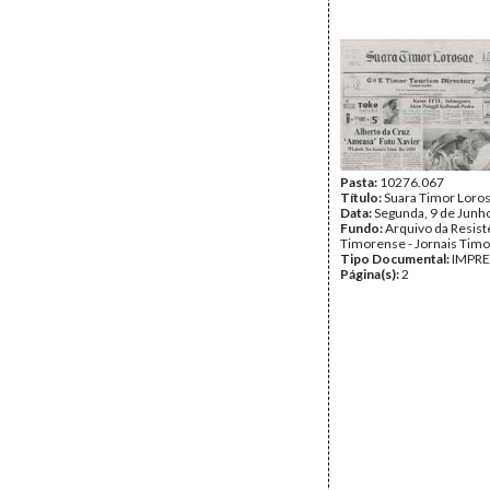
Pasta:
10276.067
Título:
Suara Timor Loro
Data:
Segunda, 9 de Junh
Fundo:
Arquivo da Resist
Timorense - Jornais Tim
Tipo Documental:
IMPR
Página(s):
2