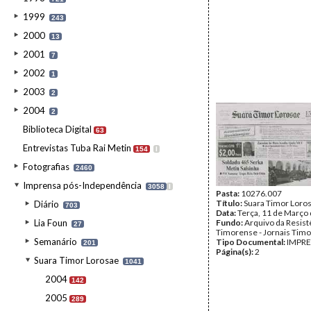
1999
243
2000
13
2001
7
2002
1
2003
2
2004
2
Biblioteca Digital
63
Entrevistas Tuba Rai Metin
154
I
Fotografias
2460
Imprensa pós-Independência
3058
I
Pasta:
10276.007
Título:
Suara Timor Loro
Diário
703
Data:
Terça, 11 de Março
Lia Foun
Fundo:
Arquivo da Resist
27
Timorense - Jornais Tim
Semanário
Tipo Documental:
IMPR
201
Página(s):
2
Suara Timor Lorosae
1041
2004
142
2005
289