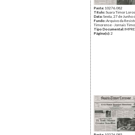
Pasta:
10276.082
Título:
Suara Timor Loro
Data:
Sexta, 27 de Junho 
Fundo:
Arquivo da Resist
Timorense - Jornais Tim
Tipo Documental:
IMPR
Página(s):
2
Pasta:
10276.085