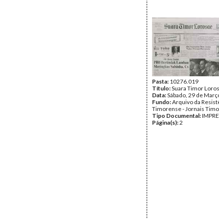
Pasta:
10276.019
Título:
Suara Timor Loro
Data:
Sábado, 29 de Març
Fundo:
Arquivo da Resist
Timorense - Jornais Tim
Tipo Documental:
IMPR
Página(s):
2