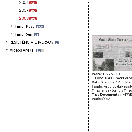
2006
236
2007
183
2008
191
Timor Post
1034
Timor Sun
52
RESISTÊNCIA-DIVERSOS
2
Videos AMRT
21
I
Pasta:
10276.010
Título:
Suara Timor Loro
Data:
Segunda, 17 de Mar
Fundo:
Arquivo da Resist
Timorense - Jornais Tim
Tipo Documental:
IMPR
Página(s):
2