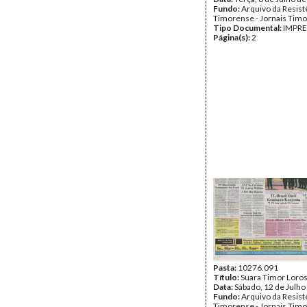
Fundo:
Arquivo da Resist
Timorense - Jornais Tim
Tipo Documental:
IMPR
Página(s):
2
Pasta:
10276.091
Título:
Suara Timor Loro
Data:
Sábado, 12 de Julho
Fundo:
Arquivo da Resist
Timorense - Jornais Tim