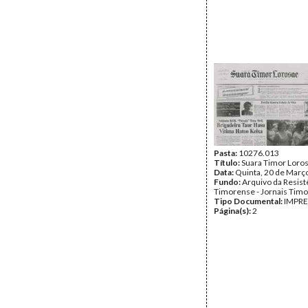
Pasta:
10276.013
Título:
Suara Timor Loro
Data:
Quinta, 20 de Març
Fundo:
Arquivo da Resist
Timorense - Jornais Tim
Tipo Documental:
IMPR
Página(s):
2