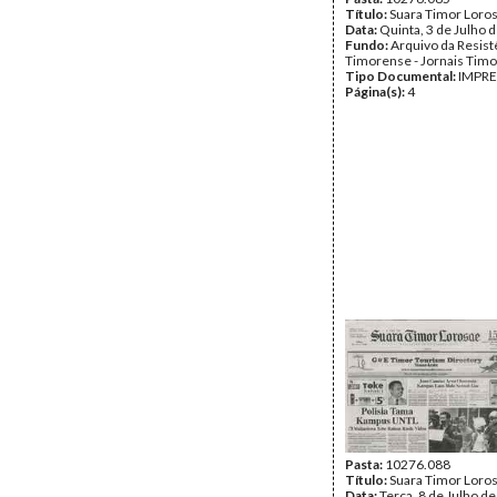
Título:
Suara Timor Loro
Data:
Quinta, 3 de Julho 
Fundo:
Arquivo da Resist
Timorense - Jornais Tim
Tipo Documental:
IMPR
Página(s):
4
Pasta:
10276.088
Título:
Suara Timor Loro
Data:
Terça, 8 de Julho d