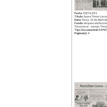
Pasta:
10276.031
Título:
Suara Timor Loro
Data:
Terça, 15 de Abril 
Fundo:
Arquivo da Resist
Timorense - Jornais Tim
Tipo Documental:
IMPR
Página(s):
4