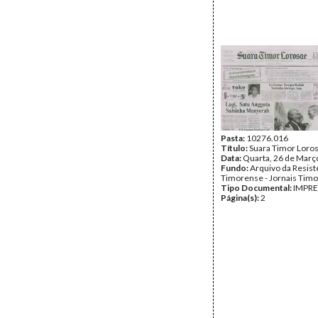
Pasta:
10276.016
Título:
Suara Timor Loro
Data:
Quarta, 26 de Març
Fundo:
Arquivo da Resist
Timorense - Jornais Tim
Tipo Documental:
IMPR
Página(s):
2