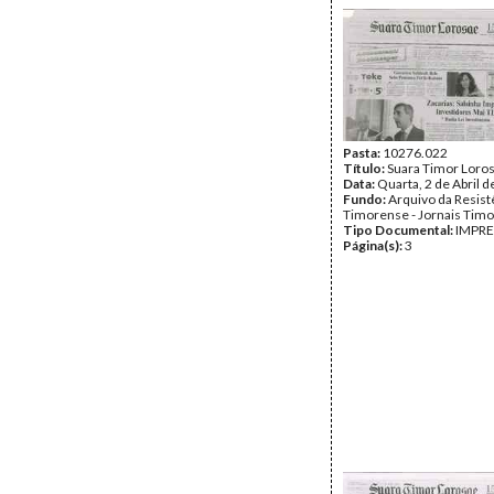
Pasta:
10276.022
Título:
Suara Timor Loro
Data:
Quarta, 2 de Abril 
Fundo:
Arquivo da Resist
Timorense - Jornais Tim
Tipo Documental:
IMPR
Página(s):
3