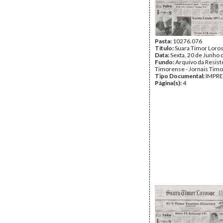
Pasta:
10276.076
Título:
Suara Timor Loro
Data:
Sexta, 20 de Junho 
Fundo:
Arquivo da Resist
Timorense - Jornais Tim
Tipo Documental:
IMPR
Página(s):
4