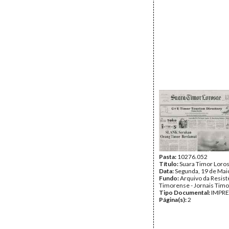
Pasta:
10276.052
Título:
Suara Timor Loro
Data:
Segunda, 19 de Mai
Fundo:
Arquivo da Resist
Timorense - Jornais Tim
Tipo Documental:
IMPR
Página(s):
2