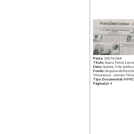
Pasta:
10276.064
Título:
Suara Timor Loro
Data:
Quinta, 5 de Junho
Fundo:
Arquivo da Resist
Timorense - Jornais Tim
Tipo Documental:
IMPR
Página(s):
4