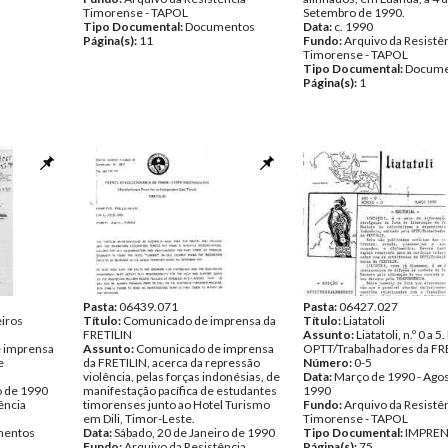
Timorense - TAPOL
Setembro de 1990.
Tipo Documental:
Documentos
Data:
c. 1990
Página(s):
11
Fundo:
Arquivo da Resistê
Timorense - TAPOL
Tipo Documental:
Docume
Página(s):
1
Pasta:
06439.071
Pasta:
06427.027
eiros
Título:
Comunicado de imprensa da
Título:
Liatatoli
FRETILIN
Assunto:
Liatatoli, n.º 0 a 5
 imprensa
Assunto:
Comunicado de imprensa
OPTT/Trabalhadores da FR
e
da FRETILIN, acerca da repressão
Número:
0-5
violência, pelas forças indonésias, de
Data:
Março de 1990 - Ago
o de 1990
manifestação pacífica de estudantes
1990
ência
timorenses junto ao Hotel Turismo
Fundo:
Arquivo da Resistê
em Dili, Timor-Leste.
Timorense - TAPOL
entos
Data:
Sábado, 20 de Janeiro de 1990
Tipo Documental:
IMPRE
Fundo:
Arquivo da Resistência
Página(s):
75