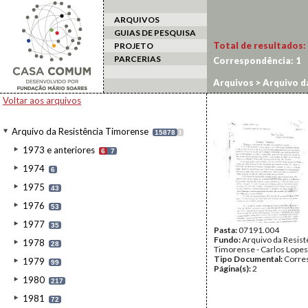
ARQUIVOS
GUIAS DE PESQUISA
Total de resultados:
PROJETO
PARCERIAS
Correspondência:
1
Arquivos
>
Arquivo d
Voltar aos arquivos
Arquivo da Resistência Timorense
15878
I
1973 e anteriores
6
7
1974
6
1975
43
1976
53
1977
35
Pasta:
07191.004
Fundo:
Arquivo da Resist
1978
28
Timorense - Carlos Lopes
Tipo Documental:
Corre
1979
99
Página(s):
2
1980
217
1981
72