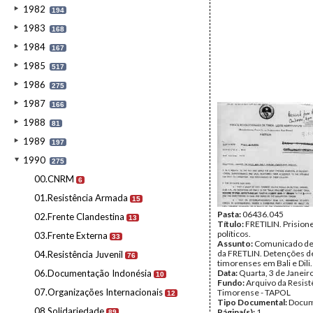
1982
194
1983
168
1984
167
1985
517
1986
275
1987
166
1988
81
1989
197
1990
275
00.CNRM
6
01.Resistência Armada
15
Pasta:
06436.045
02.Frente Clandestina
13
Título:
FRETILIN. Prision
políticos.
03.Frente Externa
33
Assunto:
Comunicado de
da FRETLIN. Detenções d
04.Resistência Juvenil
76
timorenses em Bali e Dili.
06.Documentação Indonésia
Data:
Quarta, 3 de Janeir
10
Fundo:
Arquivo da Resist
07.Organizações Internacionais
Timorense - TAPOL
12
Tipo Documental:
Docum
08.Solidariedade
Página(s):
1
89