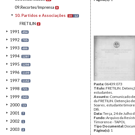
09.Recortes/Imprensa
9
10. Partidos e Associações
10
12
FRETILIN
2
1991
494
1992
705
1993
486
1994
1287
1995
1298
1996
1109
1997
1152
Pasta:
06439.073
Título:
FRETILIN. Detenç
1998
721
estudantes.
1999
Assunto:
Comunicado de
243
da FRETILIN. Detenção de
2000
Soares, estudante timor
13
DIli.
2001
Data:
Terça, 24 de Julho 
7
Fundo:
Arquivo da Resist
2002
Timorense - TAPOL
1
Tipo Documental:
Docum
2003
2
Página(s):
1