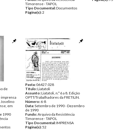
Timorense - TAPOL
Tipo Documental:
Documentos
Página(s):
2
Pasta:
06427.028
ão de
Título:
Liatatoli
Assunto:
Liatatoli, n.º 6 a 8. Edição
 imprensa
OPTT/Trabalhadores da FRETILIN.
 Joselino
Número:
6-8
ense, em
Data:
Setembro de 1990 - Dezembro
de 1990
de 1990
Fundo:
Arquivo da Resistência
ência
Timorense - TAPOL
Tipo Documental:
IMPRENSA
entos
Página(s):
52