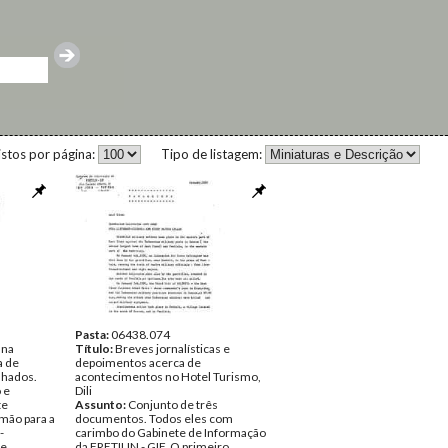
istos por página:
Tipo de listagem:
Pasta:
06438.074
ana
Título:
Breves jornalísticas e
a de
depoimentos acerca de
nhados.
acontecimentos no Hotel Turismo,
 e
Dili
te
Assunto:
Conjunto de três
ão para a
documentos. Todos eles com
-
carimbo do Gabinete de Informação
de
da FRETILIN - GIF. O primeiro,