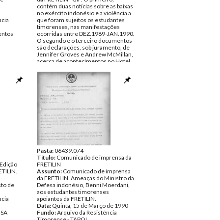
contém duas notícias sobre as baixas
no exército indonésio e a violência a
ncia
que foram sujeitos os estudantes
timorenses, nas manifestações
ntos
ocorridas entre DEZ.1989-JAN.1990.
O segundo e o terceiro documentos
são declarações, sob juramento, de
Jennifer Groves e Andrew McMillan,
acerca de acontecimentos no Hotel
Turismo, Dili, no dia 17 de Janeiro de
1990.
Data:
Janeiro de 1990
Fundo:
Arquivo da Resistência
Timorense - TAPOL
Tipo Documental:
Documentos
Página(s):
6
Pasta:
06439.074
Título:
Comunicado de imprensa da
. Edição
FRETILIN
ETILIN.
Assunto:
Comunicado de imprensa
da FRETILIN. Ameaças do Ministro da
sto de
Defesa indonésio, Benni Moerdani,
aos estudantes timorenses
ncia
apoiantes da FRETILIN.
Data:
Quinta, 15 de Março de 1990
NSA
Fundo:
Arquivo da Resistência
Timorense - TAPOL