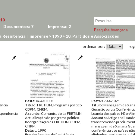
10
Documentos:
7
Imprensa:
2
Pesquisa Avançada
a Resistência Timorense
>
1990
>
10. Partidos e Associações
ordenar por:
reg
Pasta:
06430.001
Pasta:
06442.021
ência
Título:
FRETILIN, Programa político.
Título:
Mensagem de Xan
CDPM, CNRM.
Gusmão para a Conferênci
spondencia
Assunto:
Comunicado da FRETILIN.
Luanda dos países Não-Ali
Actualização do programa político.
Assunto:
Artigo analisando
Reorganização da FRETILIN. CDPM,
transcrevendo parcialmen
CNRM.
mensagem de Xanana Gusm
Data:
c. 1990
conferência dos países não
Fundo:
Arquivo da Resistência
alinhados, em Luanda, a 4 