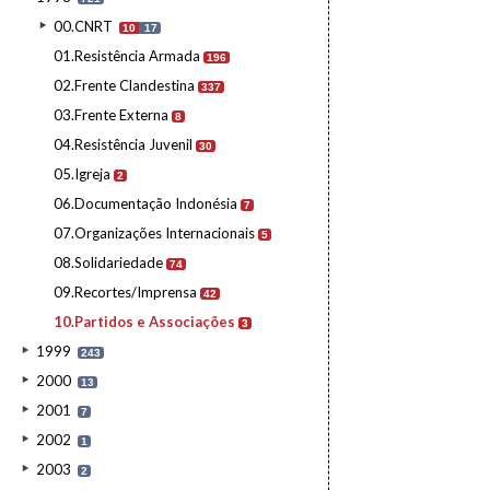
00.CNRT
10
17
01.Resistência Armada
196
02.Frente Clandestina
337
03.Frente Externa
8
04.Resistência Juvenil
30
05.Igreja
2
06.Documentação Indonésia
7
07.Organizações Internacionais
5
08.Solidariedade
74
09.Recortes/Imprensa
42
10.Partidos e Associações
3
1999
243
2000
13
2001
7
2002
1
2003
2