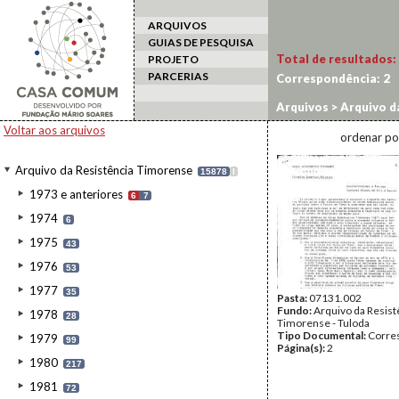
ARQUIVOS
GUIAS DE PESQUISA
Total de resultados:
PROJETO
PARCERIAS
Correspondência:
2
Arquivos
>
Arquivo d
Voltar aos arquivos
ordenar po
Arquivo da Resistência Timorense
15878
I
1973 e anteriores
6
7
1974
6
1975
43
1976
53
1977
35
Pasta:
07131.002
Fundo:
Arquivo da Resist
1978
28
Timorense - Tuloda
Tipo Documental:
Corre
1979
99
Página(s):
2
1980
217
1981
72