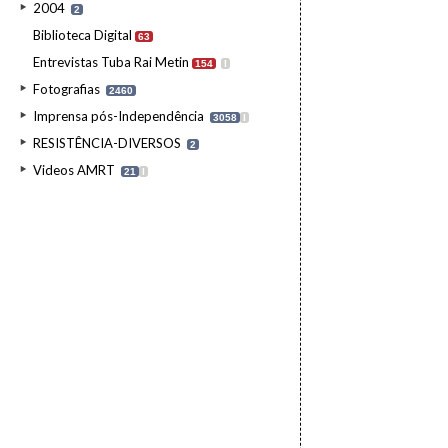
2004
2
Biblioteca Digital
63
Entrevistas Tuba Rai Metin
154
I
Fotografias
2460
Imprensa pós-Independência
3058
I
RESISTÊNCIA-DIVERSOS
2
Videos AMRT
21
I