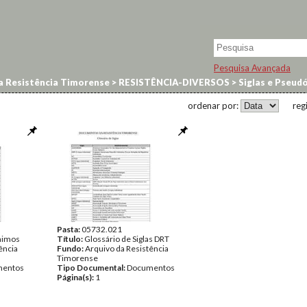
Pesquisa Avançada
a Resistência Timorense
>
RESISTÊNCIA-DIVERSOS
>
Siglas e Pseud
ordenar por:
reg
Pasta:
05732.021
nimos
Título:
Glossário de Siglas DRT
ência
Fundo:
Arquivo da Resistência
Timorense
entos
Tipo Documental:
Documentos
Página(s):
1