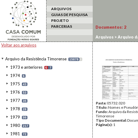
ARQUIVOS
GUIAS DE PESQUISA
PROJETO
PARCERIAS
Documentos:
2
Arquivos
>
Arquivo d
Voltar aos arquivos
Arquivo da Resistência Timorense
15878
I
1973 e anteriores
6
7
1974
6
1975
43
1976
53
1977
35
Pasta:
05732.020
Título:
Nomes e Pseudó
1978
28
Fundo:
Arquivo da Resist
Timorense
1979
99
Tipo Documental:
Docum
Página(s):
1
1980
217
1981
72