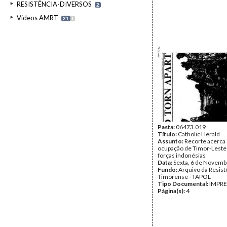
RESISTÊNCIA-DIVERSOS
2
Videos AMRT
21
I
Pasta:
06473.019
Título:
Catholic Herald
Assunto:
Recorte acerca
ocupação de Timor-Leste
forças indonésias
Data:
Sexta, 6 de Novemb
Fundo:
Arquivo da Resist
Timorense - TAPOL
Tipo Documental:
IMPR
Página(s):
4