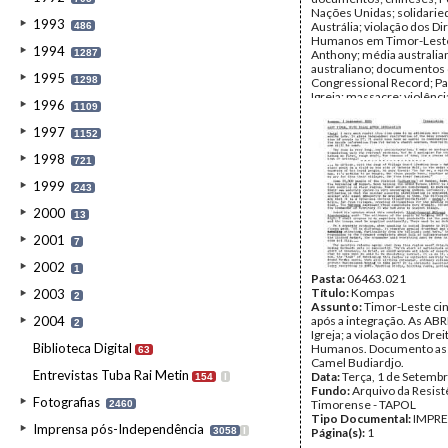
Nações Unidas; solidarie
1993
Austrália; violação dos Di
486
Humanos em Timor-Lest
1994
1287
Anthony; média australia
australiano; documentos
1995
1298
Congressional Record; Pa
Igreja; massacre; violênci
1996
1109
Natal; o debate sobre Tim
fome; crianças; Pinto Ba
1997
1152
genocídio; resistência ar
economia; anexação; silê
1998
721
fome; FRETILIN; refugiados
Jolliffe; morte; relatórios;
1999
243
Sá Carneiro; Tanzânia; Má
Partido Socialista Portug
2000
13
Nasution; tortura; Suhar
de pacificação; assassina
2001
7
jornalistas; Tony Stewart;
Shackleton; Grã-Bretanha;
2002
1
secreto; descolonização;
Pasta:
06463.021
Wheeldon; documentos m
Título:
Kompas
2003
2
revelados pelo Governo 
Assunto:
Timor-Leste ci
2004
UNCHR
após a integração. As ABRI
2
Data:
Igreja; a violação dos Drei
Janeiro de 1981 - 
Biblioteca Digital
1981
Humanos. Documento ass
63
Fundo:
Camel Budiardjo.
Arquivo da Resist
Entrevistas Tuba Rai Metin
Timorense - TAPOL
Data:
Terça, 1 de Setemb
154
I
Tipo Documental:
Fundo:
Arquivo da Resist
IMPR
Fotografias
Página(s):
Timorense - TAPOL
51
2460
Tipo Documental:
IMPR
Imprensa pós-Independência
3058
I
Página(s):
1