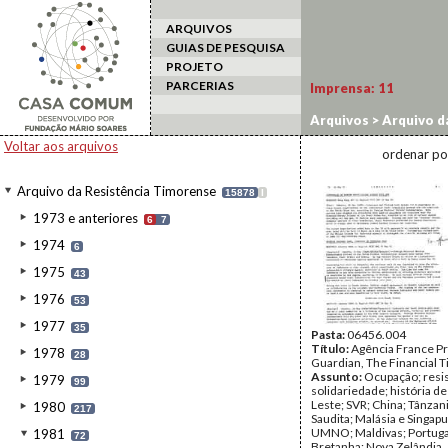
ARQUIVOS
GUIAS DE PESQUISA
PROJETO
PARCERIAS
Imprensa:
11
Arquivos
>
Arquivo d
Voltar aos arquivos
ordenar po
Arquivo da Resistência Timorense
15878
I
1973 e anteriores
6
7
1974
6
1975
43
1976
53
1977
35
Pasta:
06456.004
Título:
Agência France Pr
1978
28
Guardian, The Financial 
Assunto:
Ocupação; resis
1979
99
solidariedade; história d
Leste; SVR; China; Tânzani
1980
217
Saudita; Malásia e Singap
UMNO; Maldivas; Portuga
1981
72
Bretanha; Nova Zelândia