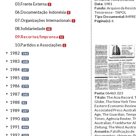
03.Frente Externa
Data:
1981
2
Fundo:
Arquivo da Resist
06.Documentação Indonésia
Timorense - TAPOL
5
Tipo Documental:
IMPR
07.Organizações Internacionais
Página(s):
6
7
08.Solidariedade
46
09.Recortes/Imprensa
11
10.Partidos e Associações
1
1982
194
1983
168
1984
167
1985
517
1986
275
Pasta:
06463.023
1987
166
Título:
The Asia Record, 
Globe, The New York Time
1988
81
Eastern Economic Review
Associated Press Austral
1989
197
Age, The Guardian, Temp
1990
Times, Agência Reuter, T
275
Australian, Frankfurter 
1991
Zeitung, The West Austra
494
Assunto:
Falsificação de
1992
documentos; chineses; Po
705