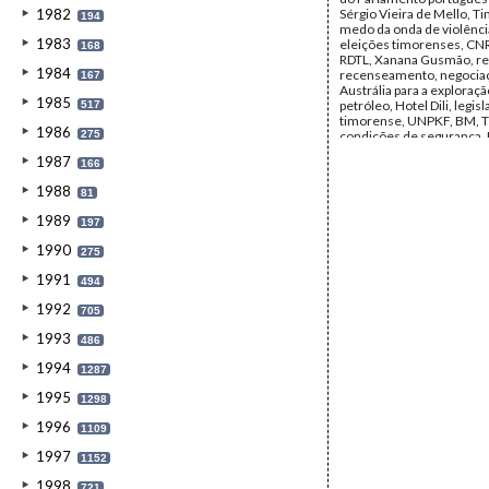
1982
Sérgio Vieira de Mello, T
194
medo da onda de violênci
1983
eleições timorenses, CN
168
RDTL, Xanana Gusmão, re
1984
recenseamento, negocia
167
Austrália para a exploraçã
1985
petróleo, Hotel Dili, legis
517
timorense, UNPKF, BM, T
1986
275
condições de segurança
tensão em Nusa Tenggara,
1987
166
económica, Shell, refer
CIVIPOL, Assembleia Cons
1988
81
democracia, resultado da
mulheres na assembleia,
1989
197
Horta, Megawati Soekarno
cooperação económica c
1990
275
Oriental.
Data:
Maio de 1999 - Set
1991
494
1999
Fundo:
Arquivo da Resist
1992
705
Timorense - TAPOL
Tipo Documental:
IMPR
1993
486
Página(s):
29
1994
1287
1995
1298
1996
1109
1997
1152
1998
721