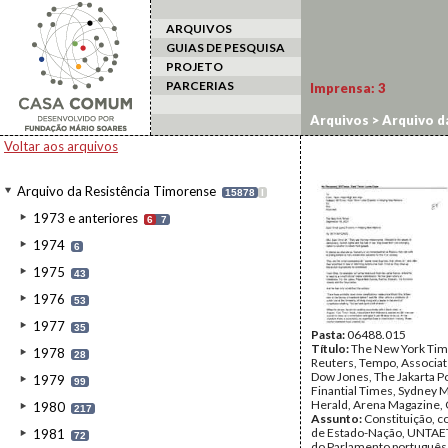
ARQUIVOS
GUIAS DE PESQUISA
PROJETO
PARCERIAS
Imprensa:
3
Arquivos
>
Arquivo d
Voltar aos arquivos
Arquivo da Resistência Timorense
15878
I
1973 e anteriores
6
7
1974
6
1975
43
1976
53
1977
35
Pasta:
06488.015
Título:
The New York Tim
1978
28
Reuters, Tempo, Associat
Dow Jones, The Jakarta P
1979
99
Finantial Times, Sydney 
Herald, Arena Magazine, 
1980
217
Assunto:
Constituição, c
de Estado-Nação, UNTAET,
1981
72
do Parlamento português