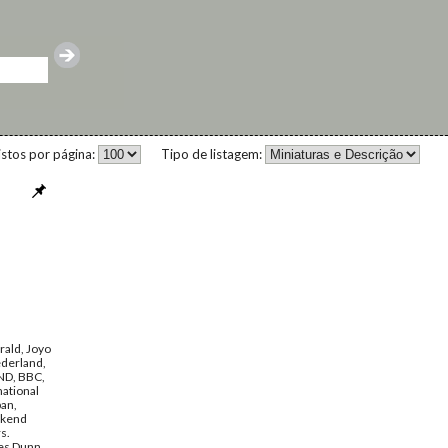
istos por página:
Tipo de listagem:
ald, Joyo
derland,
AND, BBC,
national
pan,
ekend
s.
mes Dunn