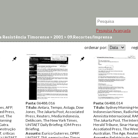
Pesquisa Avançada
a Resistência Timorense
>
2001
>
09.Recortes/Imprensa
ordenar por:
reg
Pasta:
06488.016
Pasta:
06488.014
es, AFP,
Título:
Antara, Tempo, Astaga, Dow
Título:
Sydney Morning Her
ed Press,
Jones, The Jakarta Post, Associated
Indonesian News, Radio Ne
ost, The
Press, Reuters, Media Indonesia,
Amnistía Internacional, R
Morning
Detikcom, The New York Times,
The Jakarta Post, The Inter
Gatra.
UNTAET Daily Briefing, IOM Press
Herald Tribune, Sinar Hara
onstrução
Briefing.
Assotiated Press, The We
 críticas
Assunto:
Eurico Guterres, DPRP,
Australian, The Age, Reuter
 à UNTAET,
UNTAET, TNI, negociações Timor
Assunto:
Relatório de Ja