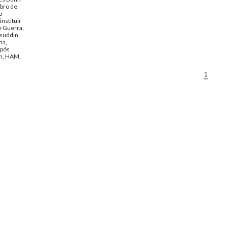
bro de
o
nstituir
e Guerra,
suddin,
ma,
 pós
eh, HAM,
nte de
1
itos
e de
or Leste,
, Partido
Transição,
acional
smão,
nus
ssa,
 de Mello,
ra, Osama
riminais
o Ford,
ocupação de
, EUA,
s de gás
mbro de