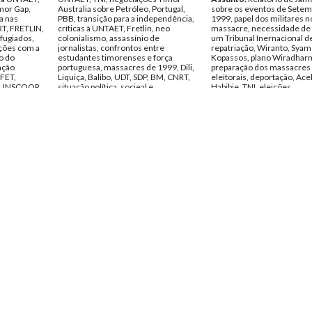
imor Gap,
Australia sobre Petróleo, Portugal,
sobre os eventos de Setem
a nas
PBB, transição para a independência,
1999, papel dos militares n
RT, FRETLIN,
críticas à UNTAET, Fretlin, neo
massacre, necessidade de i
fugiados,
colonialismo, assassínio de
um Tribunal Inernacional d
ções com a
jornalistas, confrontos entre
repatriação, Wiranto, Syam
o do
estudantes timorenses e força
Kopassos, plano Wiradhar
lação
portuguesa, massacres de 1999, Dili,
preparação dos massacres
FET,
Liquiça, Balibo, UDT, SDP, BM, CNRT,
eleitorais, deportação, Ac
, UNSCOOR,
situação política, socieal e
Habibie, TNI, eleições,
 situação
económica, plano económico para
ONU,Assembleia Constitui
endum,
Timor, Woodside, Philips, relações
Timor Leste, UNTAET, Dire
tituinte,
Timor-Indonésia, UNCHR, prisão
Humanos, política externa 
s eleições,
domiciliária de Eurico Guterres,
defesa australiana para Tim
 José Ramos
imprensa timorense, UNESCO,
INTERFET, Fernando Araujo
putri,
julgamento do General Johny
Democrático, FRETLIN,
om Timor
Lumintag por vialação de Direitos
reconciliação, Governo de 
Humanos em Timor, pressões para a
Ximenes Belo, Comissão N
embro de
criação de um Tribunal Internacionais
para a Verdade, Justiça e
de Crimes contra a Humanidade, RI,
Reconciliação, Xanana Gu
ência
questão dos julgamento dos
Amandio Sarmento, Adria
criminais de guerra na indonésia,
Meliala, assassinios em ma
ENSA
abuso sexual e escravatura de
Loengginhos, Sérgio Vieira
mulheres timorenses por milícias
demilitarização da frontei
indonésias, James Dunn,
Bin Laden, julgamento de c
transferência de poder, OIOS,
de guerra, transição para a
constituição de uma força timorense,
independência, conspiraçã
Conselho Nacional, José Ramos
Kissiger, Soeharto para a 
Horta, retorno de emigrantes
Timor, massacre de Balibo
timorenses, Xanana Gusmão.
Philips Petroleum, conduta
Data:
Janeiro de 2001 - Abril de 2001
de Timor a Australia.
Fundo:
Arquivo da Resistência
Data:
Abril de 2001 - Deze
Timorense - TAPOL
2001