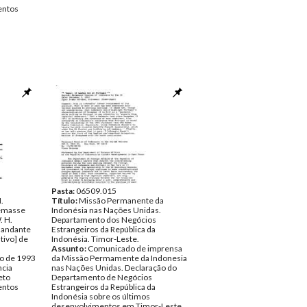
ntos
Pasta:
06509.015
.
Título:
Missão Permanente da
Vemasse
Indonésia nas Nações Unidas.
 H.
Departamento dos Negócios
mandante
Estrangeiros da República da
tivo] de
Indonésia. Timor-Leste.
Assunto:
Comunicado de imprensa
ro de 1993
da Missão Permamente da Indonesia
ncia
nas Nações Unidas. Declaração do
eto
Departamento de Negócios
ntos
Estrangeiros da República da
Indonésia sobre os últimos
desenvolvimentos em Timor-Leste.