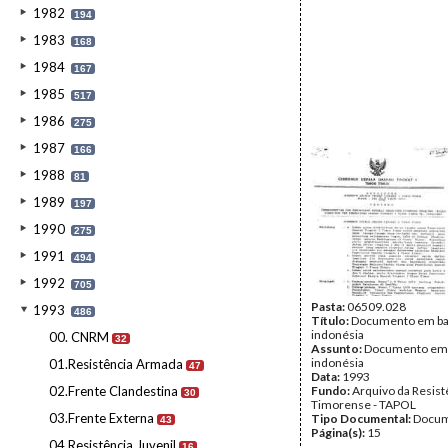
1982
194
1983
168
1984
167
1985
517
1986
275
1987
166
1988
81
1989
197
1990
275
1991
494
1992
705
Pasta:
06509.028
1993
486
Título:
Documento em b
indonésia
00. CNRM
32
Assunto:
Documento em
indonésia
01.Resistência Armada
47
Data:
1993
02.Frente Clandestina
Fundo:
Arquivo da Resist
30
Timorense - TAPOL
03.Frente Externa
Tipo Documental:
Docum
43
Página(s):
15
04.Resistência Juvenil
16