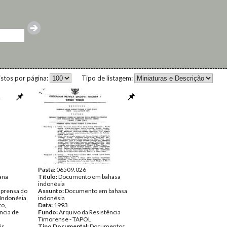
istos por página:
Tipo de listagem:
Pasta:
06509.026
ana
Título:
Documento em bahasa
indonésia
prensa do
Assunto:
Documento em bahasa
 Indonésia
indonésia
to,
Data:
1993
ncia de
Fundo:
Arquivo da Resistência
Timorense - TAPOL
is,
Tipo Documental:
Documentos