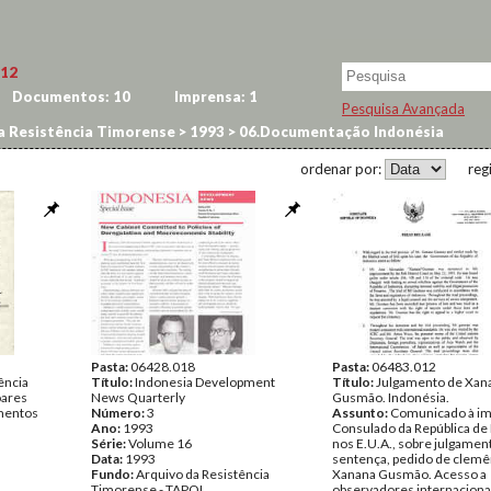
12
Documentos:
10
Imprensa:
1
Pesquisa Avançada
a Resistência Timorense
>
1993
>
06.Documentação Indonésia
ordenar por:
reg
Pasta:
06428.018
Pasta:
06483.012
ência
Título:
Indonesia Development
Título:
Julgamento de Xan
oares
News Quarterly
Gusmão. Indonésia.
entos
Número:
3
Assunto:
Comunicado à im
Ano:
1993
Consulado da República de
Série:
Volume 16
nos E.U.A., sobre julgamen
Data:
1993
sentença, pedido de clemê
Fundo:
Arquivo da Resistência
Xanana Gusmão. Acesso a
Timorense - TAPOL
observadores internaciona