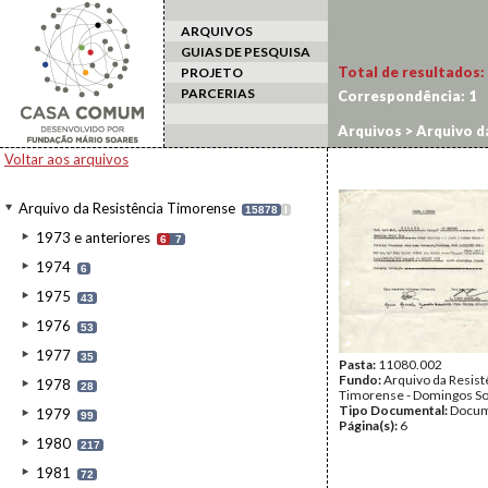
ARQUIVOS
GUIAS DE PESQUISA
Total de resultados:
PROJETO
PARCERIAS
Correspondência:
1
Arquivos
>
Arquivo d
Voltar aos arquivos
Arquivo da Resistência Timorense
15878
I
1973 e anteriores
6
7
1974
6
1975
43
1976
53
1977
35
Pasta:
11080.002
Fundo:
Arquivo da Resist
1978
28
Timorense - Domingos S
Tipo Documental:
Docum
1979
99
Página(s):
6
1980
217
1981
72