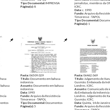
Tipo Documental:
IMPRENSA
jornalistas, membros da O
Página(s):
8
ICRC.
Data:
c. 1993
Fundo:
Arquivo da Resistê
Timorense - TAPOL
Tipo Documental:
Docume
Página(s):
1
Pasta:
06509.029
Pasta:
06462.069
ahasa
Título:
Documento em bahasa
Título:
Julgamento de Xan
indonésia
Gusmão. Embaixada da Ind
 bahasa
Assunto:
Documento em bahasa
Londres. ICRC.
indonésia
Assunto:
Comunicado de 
Data:
1993
da Embaixada da Indonési
ência
Fundo:
Arquivo da Resistência
Londres. Julgamento de X
Timorense - TAPOL
Gusmão. ICRC.
entos
Tipo Documental:
Documentos
Data:
Quinta, 14 de Janeir
Página(s):
5
Fundo:
Arquivo da Resistê
Timorense - TAPOL