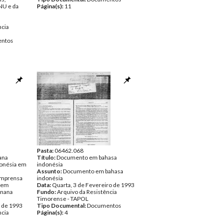
NU e da
Página(s):
11
ncia
ntos
Pasta:
06462.068
ana
Título:
Documento em bahasa
onésia em
indonésia
Assunto:
Documento em bahasa
imprensa
indonésia
a em
Data:
Quarta, 3 de Fevereiro de 1993
anana
Fundo:
Arquivo da Resistência
Timorense - TAPOL
o de 1993
Tipo Documental:
Documentos
ncia
Página(s):
4