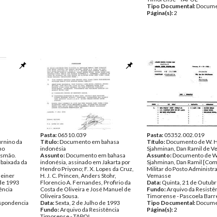
Tipo Documental:
Docume
Página(s):
2
Pasta:
06510.039
Pasta:
05352.002.019
urnino da
Título:
Documento em bahasa
Título:
Documento de W. H
no
indonésia
Sjahminan, Dan Ramil de 
usmão.
Assunto:
Documento em bahasa
Assunto:
Documento de W.
baixada da
indonésia, assinado em Jakarta por
Sjahminan, Dan Ramil [Co
Hendro Priyono; F. X. Lopes da Cruz,
Militar do Posto Administra
heiner
H. J. C. Princen, Anders Stohr,
Vemasse
 de 1993
Florencio A. Fernandes, Profirio da
Data:
Quinta, 21 de Outub
ência
Costa de Oliveira e José Manuel de
Fundo:
Arquivo da Resistê
Oliveira Sousa.
Timorense - Pascoela Barr
spondencia
Data:
Sexta, 2 de Julho de 1993
Tipo Documental:
Docume
Fundo:
Arquivo da Resistência
Página(s):
2
Timorense - TAPOL