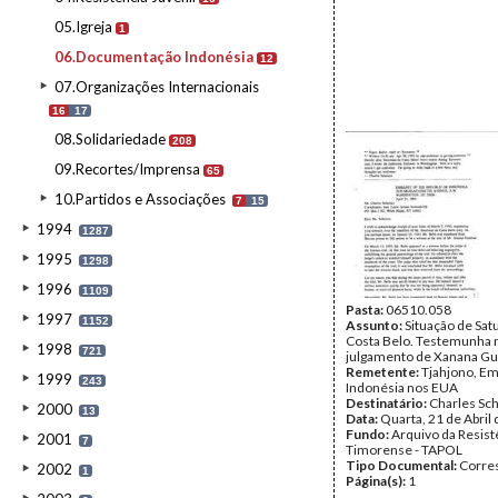
05.Igreja
1
06.Documentação Indonésia
12
07.Organizações Internacionais
16
17
08.Solidariedade
208
09.Recortes/Imprensa
65
10.Partidos e Associações
7
15
1994
1287
1995
1298
1996
1109
Pasta:
06510.058
1997
1152
Assunto:
Situação de Sat
Costa Belo. Testemunha 
1998
721
julgamento de Xanana G
Remetente:
Tjahjono, Em
1999
243
Indonésia nos EUA
Destinatário:
Charles Sc
2000
13
Data:
Quarta, 21 de Abril
Fundo:
Arquivo da Resist
2001
7
Timorense - TAPOL
Tipo Documental:
Corre
2002
1
Página(s):
1