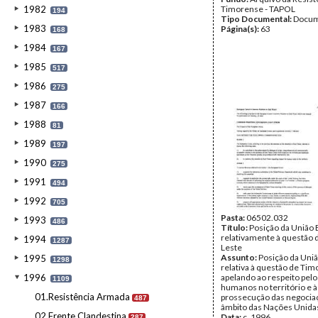
1982
Timorense - TAPOL
194
Tipo Documental:
Docum
1983
Página(s):
63
168
1984
167
1985
517
1986
275
1987
166
1988
81
1989
197
1990
275
1991
494
1992
705
Pasta:
06502.032
1993
486
Título:
Posição da União 
relativamente à questão 
1994
1287
Leste
Assunto:
Posição da Uni
1995
1298
relativa à questão de Tim
1996
apelando ao respeito pelo
1109
humanos no território e à
01.Resistência Armada
prossecução das negocia
487
âmbito das Nações Unida
02.Frente Clandestina
Data:
c. 1996
287