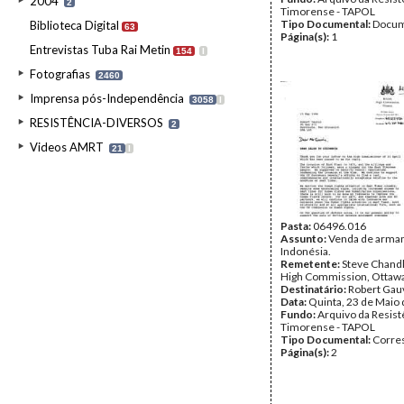
2004
2
Timorense - TAPOL
Tipo Documental:
Docum
Biblioteca Digital
63
Página(s):
1
Entrevistas Tuba Rai Metin
154
I
Fotografias
2460
Imprensa pós-Independência
3058
I
RESISTÊNCIA-DIVERSOS
2
Videos AMRT
21
I
Pasta:
06496.016
Assunto:
Venda de arma
Indonésia.
Remetente:
Steve Chandle
High Commission, Ottaw
Destinatário:
Robert Gau
Data:
Quinta, 23 de Maio
Fundo:
Arquivo da Resist
Timorense - TAPOL
Tipo Documental:
Corre
Página(s):
2