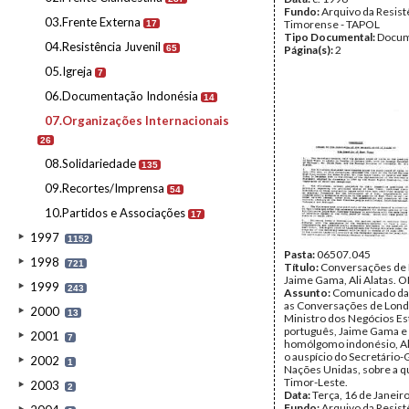
Fundo:
Arquivo da Resist
03.Frente Externa
Timorense - TAPOL
17
Tipo Documental:
Docum
04.Resistência Juvenil
65
Página(s):
2
05.Igreja
7
06.Documentação Indonésia
14
07.Organizações Internacionais
26
08.Solidariedade
135
09.Recortes/Imprensa
54
10.Partidos e Associações
17
1997
1152
Pasta:
06507.045
1998
721
Título:
Conversações de 
Jaime Gama, Ali Alatas. 
1999
243
Assunto:
Comunicado da
as Conversações de Lond
2000
13
Ministro dos Negócios Es
português, Jaime Gama e
2001
7
homólgomo indonésio, Ali
o auspício do Secretário-
2002
1
Nações Unidas, sobre a q
Timor-Leste.
2003
2
Data:
Terça, 16 de Janeir
Fundo:
Arquivo da Resist