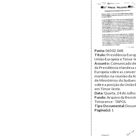
Pasta:
06502.068
Título:
Presidência Europe
União Europeia e Timor-l
Assunto:
Comunicado de
da Presidência irlandesa 
Europeia sobre as conve
mantidas na reunião da A
de Ministérios do Sudoest
sobre a posição da União
em Timor-leste.
Data:
Quarta, 24 de Julho
Fundo:
Arquivo da Resist
Timorense - TAPOL
Tipo Documental:
Docum
Página(s):
1