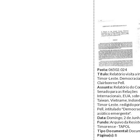
Pasta:
06502.024
Título:
Relatório visita a 
Timor-Leste. Democracia 
Clairbonrne Pell.
Assunto:
Relatório do Co
Senado para as Relações
Internacionais, EUA, sobr
Taiwan, Vietname, Indoné
Timor-Leste. redigido por
Pell, intitulado "Democrac
asiático emergente".
Data:
Domingo, 2 de Junh
Fundo:
Arquivo da Resist
Timorense - TAPOL
Tipo Documental:
Docum
Página(s):
8