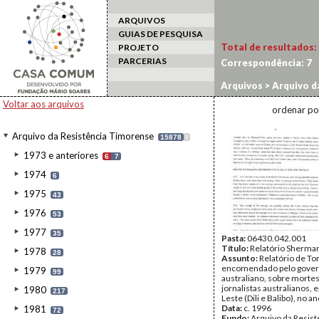
ARQUIVOS
GUIAS DE PESQUISA
Total de resultados:
PROJETO
PARCERIAS
Correspondência:
7
Arquivos
>
Arquivo d
Voltar aos arquivos
ordenar po
Arquivo da Resistência Timorense
15878
I
1973 e anteriores
6
7
1974
6
1975
43
1976
53
1977
35
Pasta:
06430.042.001
Título:
Relatório Sherma
1978
28
Assunto:
Relatório de T
encomendado pelo gove
1979
99
australiano, sobre mortes
jornalistas australianos,
1980
217
Leste (Dili e Balibo), no a
Data:
c. 1996
1981
72
Fundo:
Arquivo da Resist