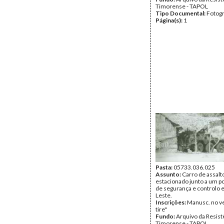
Timorense - TAPOL
Tipo Documental:
Fotogr
Página(s):
1
Pasta:
05733.036.025
Assunto:
Carro de assalt
estacionado junto a um po
de segurança e controlo 
Leste.
Inscrições:
Manusc. no ve
tire"
Fundo:
Arquivo da Resist
Timorense - TAPOL