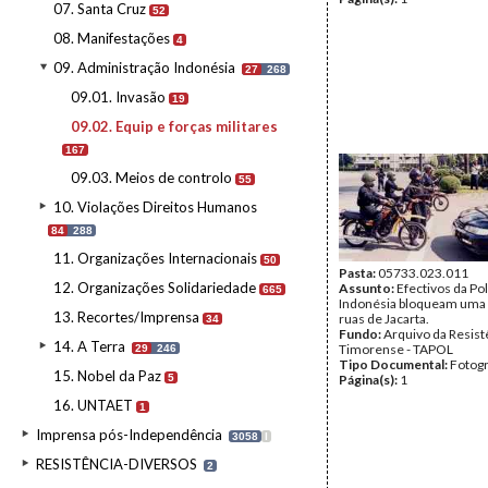
07. Santa Cruz
52
08. Manifestações
4
09. Administração Indonésia
27
268
09.01. Invasão
19
09.02. Equip e forças militares
167
09.03. Meios de controlo
55
10. Violações Direitos Humanos
84
288
11. Organizações Internacionais
50
Pasta:
05733.023.011
12. Organizações Solidariedade
Assunto:
Efectivos da Pol
665
Indonésia bloqueam uma 
13. Recortes/Imprensa
ruas de Jacarta.
34
Fundo:
Arquivo da Resist
14. A Terra
Timorense - TAPOL
29
246
Tipo Documental:
Fotogr
15. Nobel da Paz
5
Página(s):
1
16. UNTAET
1
Imprensa pós-Independência
3058
I
RESISTÊNCIA-DIVERSOS
2