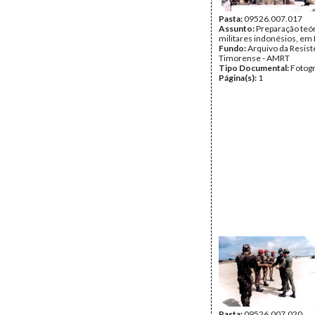
Pasta:
09526.007.017
Assunto:
Preparação teór
militares indonésios, em
Fundo:
Arquivo da Resist
Timorense - AMRT
Tipo Documental:
Fotogr
Página(s):
1
Pasta:
09526.007.020