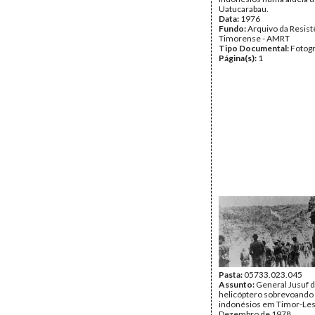
Uatucarabau.
Data:
1976
Fundo:
Arquivo da Resist
Timorense - AMRT
Tipo Documental:
Fotogr
Página(s):
1
Pasta:
05733.023.045
Assunto:
General Jusuf 
helicóptero sobrevoando 
indonésios em Timor-Les
Dezembro de 1978.