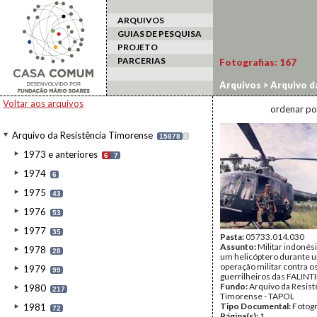
ARQUIVOS
GUIAS DE PESQUISA
PROJETO
PARCERIAS
Fotografias:
167
Arquivos
>
Arquivo d
forças militares
Voltar aos arquivos
ordenar po
Arquivo da Resistência Timorense
15878
I
1973 e anteriores
6
7
1974
6
1975
43
1976
53
1977
35
Pasta:
05733.014.030
Assunto:
Militar indonési
1978
28
um helicóptero durante 
operação militar contra o
1979
99
guerrilheiros das FALINTI
Fundo:
Arquivo da Resist
1980
217
Timorense - TAPOL
Tipo Documental:
Fotogr
1981
72
Página(s):
1