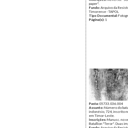
paper".
Fundo:
Arquivo da Resist
Timorense - TAPOL
Tipo Documental:
Fotogr
Página(s):
1
Pasta:
05733.036.004
Assunto:
Número do bat
indonésio, 724, inscrito
em Timor-Leste.
Inscrições:
Manusc. no v
Batallion "Teror". Duas im
Fundo:
Arquivo da Resist