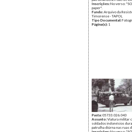
Inscrições:
No verso: "SO
paper".
Fundo:
Arquivo da Resist
Timorense - TAPOL
Tipo Documental:
Fotogr
Página(s):
1
Pasta:
05733.026.043
Assunto:
Viatura militar
soldados indonésios dur
patrulha diúrna nas ruas de
Inscrições:
No verso: "SO