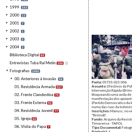
1999
243
2000
13
2001
7
2002
1
2003
2
2004
2
Biblioteca Digital
63
Entrevistas Tuba Rai Metin
154
I
Fotografias
2460
00. Anteriores à invasão
94
Pasta:
05733.023.006
Assunto:
Efectivos da Pol
01. Resistência Armada
517
Intervenção Rápida (Brim
02. Frente Clandestina
bloqueando uma onda de
75
manifestação dos apoiant
03. Frente Externa
(Partido Democratíco da 
53
numa das ruas da Indonés
04. Resistência Juvenil
Inscrições:
Manusc. no v
77
"Brimob".
05. Igreja
Fundo:
Arquivo da Resist
24
Timorense - TAPOL
06. Visita do Papa
7
Tipo Documental:
Fotogr
Página(s):
1