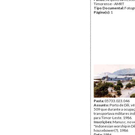
Timorense - AMRT
Tipo Documental:
Fotogr
Página(s):
1
Pasta:
05733.023.046
Assunto:
Porto de Dili, v
509 que durante a ocupa
transportava militares in
para Timor-Leste. 1986.
Inscrições:
Manusc. no v
"Indonesian worship in Dil
housebower(?), 1986
Data:
1986