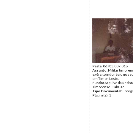
Pasta:
06785.007.018
Assunto:
Militar timoren
exército indonésio no se
em Timor-Leste.
Fundo:
Arquivo da Resist
Timorense - Sabalae
Tipo Documental:
Fotogr
Página(s):
1