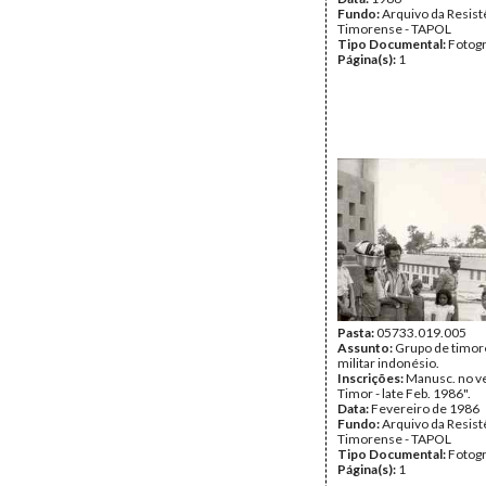
Fundo:
Arquivo da Resist
Timorense - TAPOL
Tipo Documental:
Fotogr
Página(s):
1
Pasta:
05733.019.005
Assunto:
Grupo de timor
militar indonésio.
Inscrições:
Manusc. no ve
Timor - late Feb. 1986".
Data:
Fevereiro de 1986
Fundo:
Arquivo da Resist
Timorense - TAPOL
Tipo Documental:
Fotogr
Página(s):
1