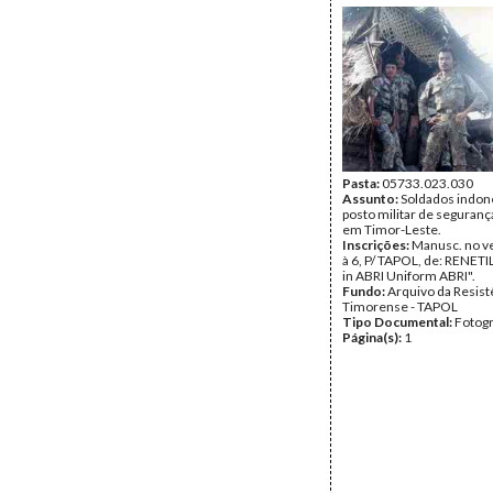
Pasta:
05733.023.030
Assunto:
Soldados indon
posto militar de seguranç
em Timor-Leste.
Inscrições:
Manusc. no v
à 6, P/ TAPOL, de: RENETI
in ABRI Uniform ABRI".
Fundo:
Arquivo da Resist
Timorense - TAPOL
Tipo Documental:
Fotogr
Página(s):
1