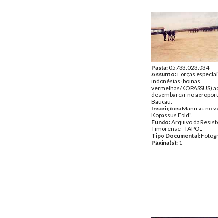
Pasta:
05733.023.034
Assunto:
Forças especiai
indonésias (boinas
vermelhas/KOPASSUS) ac
desembarcar no aeroport
Baucau.
Inscrições:
Manusc. no ve
Kopassus Fold".
Fundo:
Arquivo da Resist
Timorense - TAPOL
Tipo Documental:
Fotogr
Página(s):
1