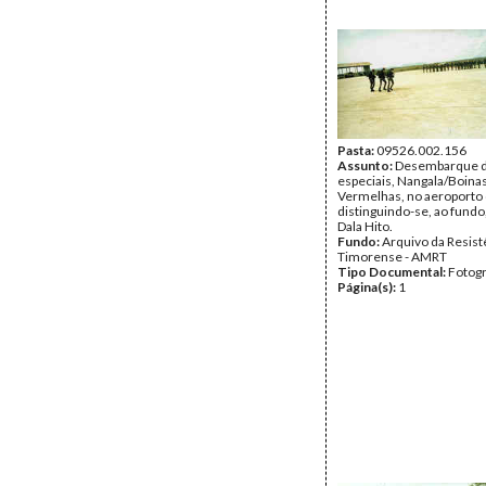
Pasta:
09526.002.156
Assunto:
Desembarque d
especiais, Nangala/Boina
Vermelhas, no aeroporto
distinguindo-se, ao fundo,
Dala Hito.
Fundo:
Arquivo da Resist
Timorense - AMRT
Tipo Documental:
Fotogr
Página(s):
1