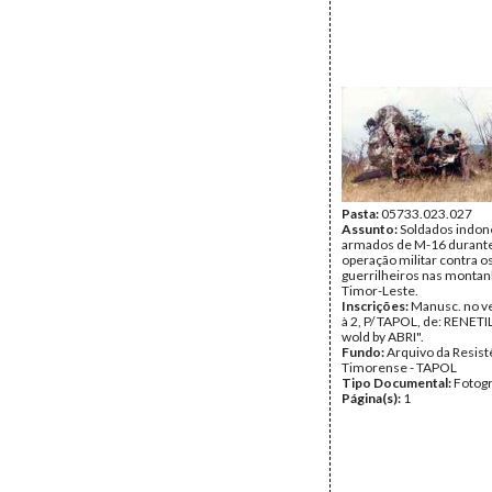
Pasta:
05733.023.027
Assunto:
Soldados indon
armados de M-16 durant
operação militar contra o
guerrilheiros nas montan
Timor-Leste.
Inscrições:
Manusc. no v
à 2, P/ TAPOL, de: RENETI
wold by ABRI".
Fundo:
Arquivo da Resist
Timorense - TAPOL
Tipo Documental:
Fotogr
Página(s):
1