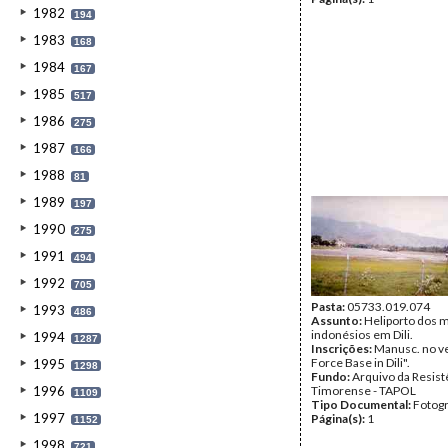
1982
194
1983
168
1984
167
1985
517
1986
275
1987
166
1988
81
1989
197
1990
275
1991
494
1992
705
Pasta:
05733.019.074
1993
486
Assunto:
Heliporto dos m
indonésios em Dili.
1994
1287
Inscrições:
Manusc. no ve
Force Base in Dili".
1995
1298
Fundo:
Arquivo da Resist
1996
Timorense - TAPOL
1109
Tipo Documental:
Fotogr
1997
Página(s):
1
1152
1998
721