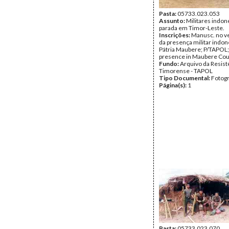
Pasta:
05733.023.053
Assunto:
Militares indo
parada em Timor-Leste.
Inscrições:
Manusc. no ve
da presença militar indon
Pátria Maubere; P/TAPOL;
presence in Maubere Cou
Fundo:
Arquivo da Resist
Timorense - TAPOL
Tipo Documental:
Fotogr
Página(s):
1
Pasta:
05733.023.070