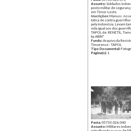
Assunto:
Soldados indon
posto militar de seguranç
em Timor-Leste.
Inscrições:
Manusc. no ve
tática de contra guerrilha 
pela Indonésia. Levam 
vida igual aos dos guerrilh
TAPOL de: RENETIL; Tom
by ABRI"
Fundo:
Arquivo da Resist
Timorense - TAPOL
Tipo Documental:
Fotogr
Página(s):
1
Pasta:
05733.026.040
Assunto:
Militares indon
patrulhando as ruas de Dil