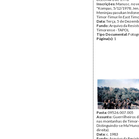
Inscrições:
Manusc. no v
"Kompas, 5/12/1978; Jen.
Meninjau pasukan Indones
Timor-Timur/in East Timo
Data:
Terça, 5 de Dezemb
Fundo:
Arquivo da Resist
Timorense - TAPOL
Tipo Documental:
Fotogr
Página(s):
1
Pasta:
09526.007.005
Assunto:
Guerrilheiros d
nas montanhas de Timor-
Distinguindo-se Ma'Huno 
direita).
Data:
c. 1983
Fundo:
Arquivo da Resist