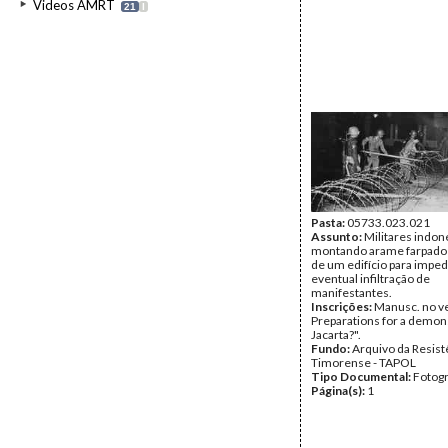
Videos AMRT
21
I
Pasta:
05733.023.021
Assunto:
Militares indon
montando arame farpado
de um edifício para impe
eventual infiltração de
manifestantes.
Inscrições:
Manusc. no ve
Preparations for a demon
Jacarta?".
Fundo:
Arquivo da Resist
Timorense - TAPOL
Tipo Documental:
Fotogr
Página(s):
1