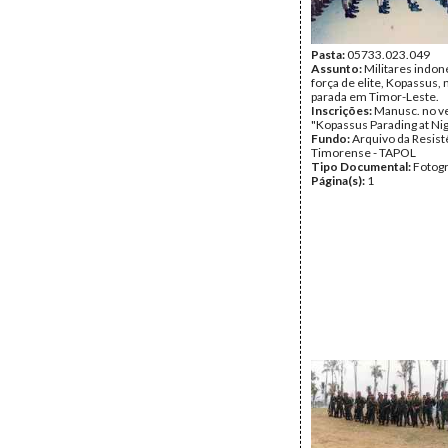
Pasta:
05733.023.049
Assunto:
Militares indon
força de elite, Kopassus,
parada em Timor-Leste.
Inscrições:
Manusc. no v
"Kopassus Parading at Nig
Fundo:
Arquivo da Resist
Timorense - TAPOL
Tipo Documental:
Fotogr
Página(s):
1