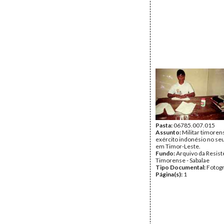
Pasta:
06785.007.015
Assunto:
Militar timoren
exército indonésio no se
em Timor-Leste.
Fundo:
Arquivo da Resist
Timorense - Sabalae
Tipo Documental:
Fotogr
Página(s):
1