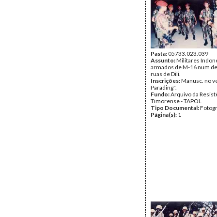
Pasta:
05733.023.039
Assunto:
Militares Indon
armados de M-16 num des
ruas de Dili.
Inscrições:
Manusc. no ve
Parading".
Fundo:
Arquivo da Resist
Timorense - TAPOL
Tipo Documental:
Fotogr
Página(s):
1