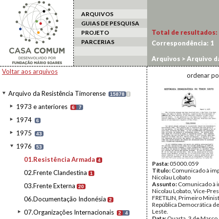
ARQUIVOS
GUIAS DE PESQUISA
Total de resultados:
PROJETO
PARCERIAS
Correspondência:
1
Arquivos
>
Arquivo d
Voltar aos arquivos
ordenar po
Arquivo da Resistência Timorense
15878
I
1973 e anteriores
6
7
1974
6
1975
43
1976
53
01.Resistência Armada
4
Pasta:
05000.059
Título:
Comunicado à im
02.Frente Clandestina
1
Nicolau Lobato
Assunto:
Comunicado à 
03.Frente Externa
20
Nicolau Lobato, Vice-Pre
FRETILIN, Primeiro Minis
06.Documentação Indonésia
2
República Democrática d
Leste.
07.Organizações Internacionais
2
4
Data:
Quarta, 3 de Março