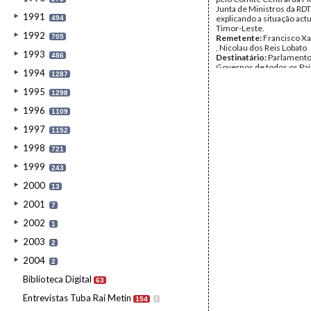
Junta de Ministros da RDT
1991
explicando a situação act
494
Timor-Leste.
1992
705
Remetente:
Francisco Xa
, Nicolau dos Reis Lobato
1993
486
Destinatário:
Parlamento
Governos de todos os Paí
1994
1287
Mundo
Data:
Sexta, 28 de Maio d
1995
1298
Fundo:
Arquivo da Resist
Timorense - Ramos-Hort
1996
1109
Tipo Documental:
Corre
Página(s):
6
1997
1152
1998
721
1999
243
2000
13
2001
7
2002
1
2003
2
2004
2
Biblioteca Digital
63
Entrevistas Tuba Rai Metin
154
I