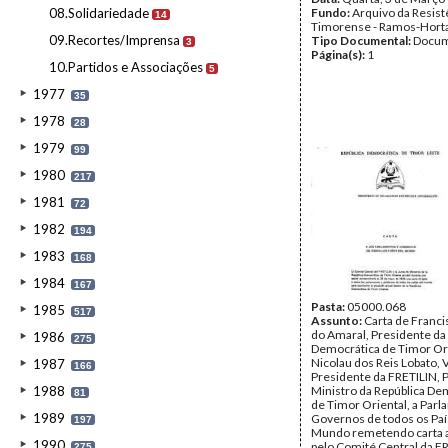
08.Solidariedade
Fundo:
Arquivo da Resist
14
Timorense - Ramos-Hort
09.Recortes/Imprensa
Tipo Documental:
Docum
3
Página(s):
1
10.Partidos e Associações
5
1977
35
1978
28
1979
99
1980
217
1981
72
1982
194
1983
168
1984
167
Pasta:
05000.068
1985
517
Assunto:
Carta de Franci
do Amaral, Presidente da
1986
275
Democrática de Timor Ori
Nicolau dos Reis Lobato, 
1987
166
Presidente da FRETILIN, 
1988
Ministro da República De
81
de Timor Oriental, a Par
1989
Governos de todos os Paí
197
Mundo remetendo carta 
1990
pelo Comité Central da F
275