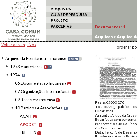
ARQUIVOS
GUIAS DE PESQUISA
PROJETO
PARCERIAS
Documentos:
1
Arquivos
>
Arquivo d
Voltar aos arquivos
ordenar po
Arquivo da Resistência Timorense
15878
I
1973 e anteriores
6
7
1974
6
06.Documentação Indonésia
1
07.Organizações Internacionais
1
09.Recortes/Imprensa
1
Pasta:
05000.276
Título:
Artigo publicado 
10.Partidos e Associações
3
Eucarística
Assunto:
Artigo da Cruza
ACAIT
1
Eucarística com pergunta
respostas: o que é a Libe
APODETI
1
é o Comunismo.
Data:
Terça, 3 de Dezemb
FRETILIN
1
Fundo:
Arquivo da Resist