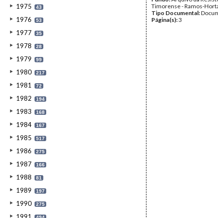
1975
Timorense - Ramos-Hort
43
Tipo Documental:
Docum
1976
Página(s):
3
53
1977
35
1978
28
1979
99
1980
217
1981
72
1982
194
1983
168
1984
167
1985
517
1986
275
1987
166
1988
81
1989
197
1990
275
1991
494