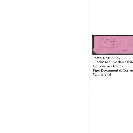
Pasta:
07106.057
Fundo:
Arquivo da Resist
Timorense - Tuloda
Tipo Documental:
Corre
Página(s):
6