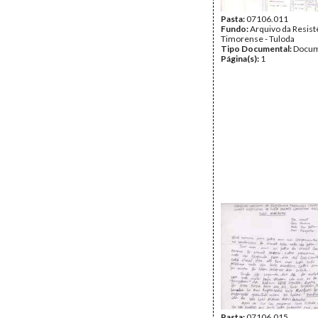
Pasta:
07106.011
Fundo:
Arquivo da Resist
Timorense - Tuloda
Tipo Documental:
Docum
Página(s):
1
Pasta:
07106.015