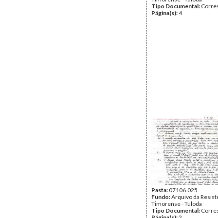
Tipo Documental:
Corre
Página(s):
4
Pasta:
07106.025
Fundo:
Arquivo da Resist
Timorense - Tuloda
Tipo Documental:
Corre
Página(s):
2