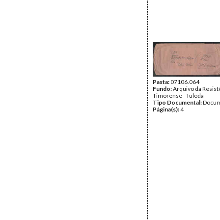
Pasta:
07106.064
Fundo:
Arquivo da Resist
Timorense - Tuloda
Tipo Documental:
Docum
Página(s):
4