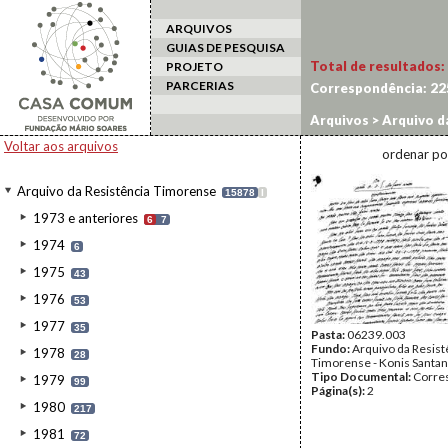
ARQUIVOS
GUIAS DE PESQUISA
Total de resultados:
PROJETO
PARCERIAS
Correspondência:
22
Arquivos
>
Arquivo d
Voltar aos arquivos
ordenar po
Arquivo da Resistência Timorense
15878
I
1973 e anteriores
6
7
1974
6
1975
43
1976
53
1977
35
Pasta:
06239.003
Fundo:
Arquivo da Resist
1978
28
Timorense - Konis Santa
Tipo Documental:
Corre
1979
99
Página(s):
2
1980
217
1981
72