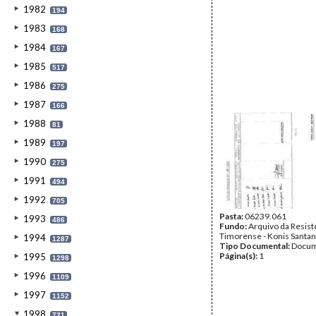
1982
194
1983
168
1984
167
1985
517
1986
275
1987
166
1988
81
1989
197
1990
275
1991
494
1992
705
Pasta:
06239.061
1993
486
Fundo:
Arquivo da Resist
Timorense - Konis Santa
1994
1287
Tipo Documental:
Docum
Página(s):
1
1995
1298
1996
1109
1997
1152
1998
721