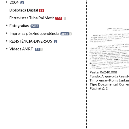
2004
2
Biblioteca Digital
63
Entrevistas Tuba Rai Metin
154
I
Fotografias
2460
Imprensa pós-Independência
3058
I
RESISTÊNCIA-DIVERSOS
2
Videos AMRT
21
I
Pasta:
06240.008
Fundo:
Arquivo da Resist
Timorense - Konis Santa
Tipo Documental:
Corre
Página(s):
2