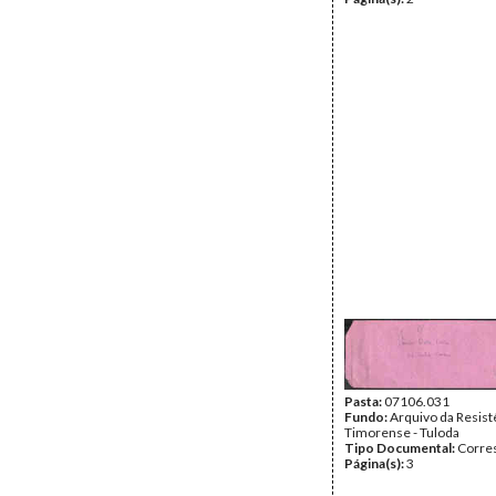
Pasta:
07106.031
Fundo:
Arquivo da Resist
Timorense - Tuloda
Tipo Documental:
Corre
Página(s):
3