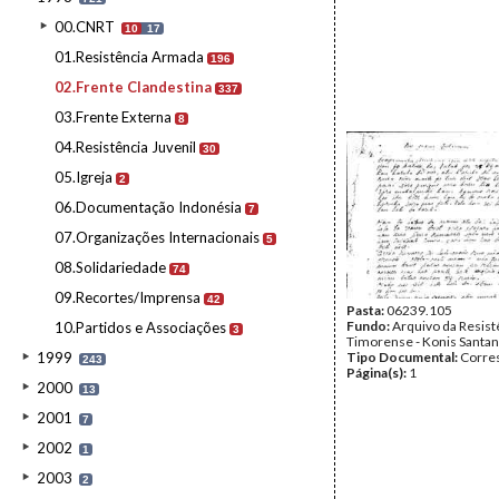
00.CNRT
10
17
01.Resistência Armada
196
02.Frente Clandestina
337
03.Frente Externa
8
04.Resistência Juvenil
30
05.Igreja
2
06.Documentação Indonésia
7
07.Organizações Internacionais
5
08.Solidariedade
74
09.Recortes/Imprensa
42
Pasta:
06239.105
Fundo:
Arquivo da Resist
10.Partidos e Associações
3
Timorense - Konis Santa
1999
Tipo Documental:
Corre
243
Página(s):
1
2000
13
2001
7
2002
1
2003
2