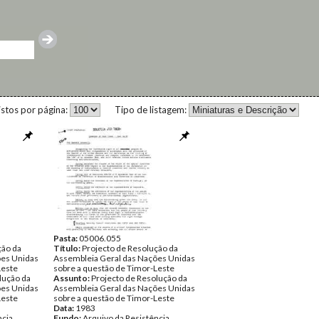
istos por página:
Tipo de listagem:
Pasta:
05006.055
ção da
Título:
Projecto de Resolução da
ões Unidas
Assembleia Geral das Nações Unidas
Leste
sobre a questão de Timor-Leste
lução da
Assunto:
Projecto de Resolução da
ões Unidas
Assembleia Geral das Nações Unidas
Leste
sobre a questão de Timor-Leste
Data:
1983
ncia
Fundo:
Arquivo da Resistência