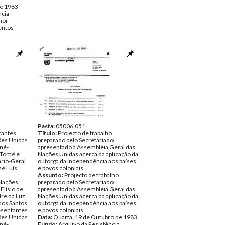
de 1983
ncia
mor
ntos
Pasta:
05006.051
tantes
Título:
Projecto de trabalho
ões Unidas
preparado pelo Secretariado
iné-
apresentado à Assembleia Geral das
 Tomé e
Nações Unidas acerca da aplicação da
ário-Geral
outorga da independência aos países
é Luís
e povos coloniais
Assunto:
Projecto de trabalho
Nações
preparado pelo Secretariado
Elísio de
apresentado à Assembleia Geral das
re da Luz,
Nações Unidas acerca da aplicação da
dos Santos
outorga da independência aos países
esentantes
e povos coloniais
ões Unidas
Data:
Quarta, 19 de Outubro de 1983
iné-
Fundo:
Arquivo da Resistência