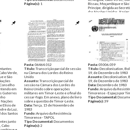
Página(s):
1
Bissau, Moçambique e São
Princípe, dirigida ao Secret
das Nações Unidas, Xavier
Cuellar, remetendo em an
missiva de José Luís Guter
membro do Comité Central
FRETILIN, endereçado ao p
do Conselho de Segurança
Data:
Terça, 11 de Outubro
Fundo:
Arquivo da Resistê
Timorense - Espaço por Ti
Tipo Documental:
Docume
Página(s):
4
Pasta:
06464.012
Pasta:
05006.059
entantes
Título:
Transcrição parcial de sessão
Título:
Decolonisation, Bo
Cabo Verde,
na Câmara dos Lordes do Reino
19, de Dezembro de 1983
ue e São
Unido
Assunto:
Decolonisation, 
 Nações
Assunto:
Transcrição parcial de
19, de Dezembro de 1983
 Conselho
sessão na Câmara dos Lordes do
Data:
Dezembro de 1983
ontendo em
Reino Unido sobre operações
Fundo:
Arquivo da Resistê
ís Guterres
militares em Timor-Leste e o final do
Timorense - Espaço por Ti
inho
cessar-fogo. Em anexo, plano de livro
Tipo Documental:
Docume
 Nações
sobre a questão de Timor-Leste.
Página(s):
39
e Elísio de
Data:
Terça, 15 de Novembro de
dre da Luz,
1983
l dos Santos
Fundo:
Arquivo da Resistência
Timorense - TAPOL
ntes junto
Tipo Documental:
Documentos
, Cabo
Página(s):
2
çambique e