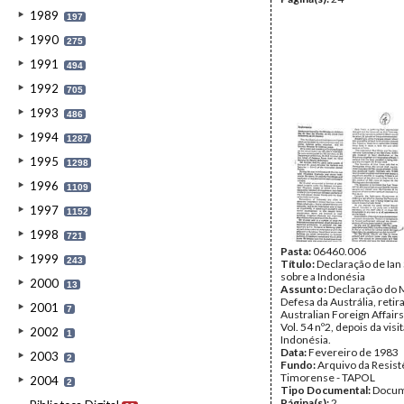
1989
197
1990
275
1991
494
1992
705
1993
486
1994
1287
1995
1298
1996
1109
1997
1152
1998
721
Pasta:
06460.006
1999
243
Título:
Declaração de Ian 
sobre a Indonésia
2000
13
Assunto:
Declaração do M
Defesa da Austrália, retir
2001
7
Australian Foreign Affair
Vol. 54 nº2, depois da visit
2002
1
Indonésia.
Data:
Fevereiro de 1983
2003
2
Fundo:
Arquivo da Resist
Timorense - TAPOL
2004
2
Tipo Documental:
Docum
Página(s):
2