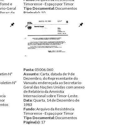
 Tomé e
Timorense - Espaço por Timor
ário-Geral
Tipo Documental:
Documentos
 Perez de
Página(s):
10
exo
res,
 da
residente
 de 1983
ncia
mor
ntos
Pasta:
05006.060
letim Nº
Assunto:
Carta, datada de 9 de
Dezembro, do Representante do
Boletim Nº
Vanuatu endereçada ao Secretario-
Geral das Nações Unidas com anexo
de Relatório da Amnistia
ncia
Internacional sobre Timor-Leste.
mor
Data:
Quarta, 14 de Dezembro de
ntos
1983
Fundo:
Arquivo da Resistência
Timorense - Espaço por Timor
Tipo Documental:
Documentos
Página(s):
17