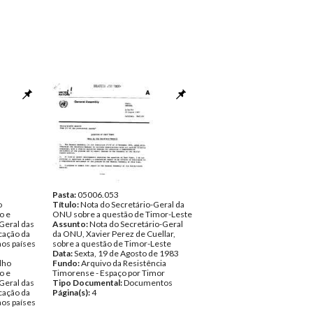
Pasta:
05006.053
o
Título:
Nota do Secretário-Geral da
o e
ONU sobre a questão de Timor-Leste
Geral das
Assunto:
Nota do Secretário-Geral
cação da
da ONU, Xavier Perez de Cuellar,
aos países
sobre a questão de Timor-Leste
Data:
Sexta, 19 de Agosto de 1983
lho
Fundo:
Arquivo da Resistência
o e
Timorense - Espaço por Timor
Geral das
Tipo Documental:
Documentos
cação da
Página(s):
4
aos países