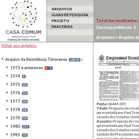
ARQUIVOS
GUIAS DE PESQUISA
Total de resultados:
PROJETO
PARCERIAS
Correspondência:
1
Arquivos
>
Arquivo d
Voltar aos arquivos
Arquivo da Resistência Timorense
15878
I
1973 e anteriores
6
7
1974
6
1975
43
1976
53
1977
35
Pasta:
06445.035
Título:
Proposta de reso
1978
28
apresentada por Paul Tso
senado dos Estados Unid
1979
99
Assunto:
Proposta de re
apresentada por Paul Tso
1980
217
senado dos Estados Unid
sentido do Presidente ex
1981
72
pressão junto do governo