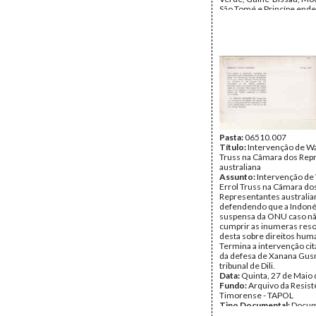
São Tomé e Princípe end
presidente do Conselho 
Segurança, contendo em
missiva de José Luís Gute
dirigida ao presidente do
de Segurança, entrevista
Martinho da Costa Lopes
encontro em Londres e p
relatório subre os direi
e situação social e human
Timor-Leste tornado públ
CRRN
Data:
Segunda, 24 de Out
1983
Pasta:
06510.007
Fundo:
Título:
Intervenção de Wa
Arquivo da Resist
Timorense - Espaço por 
Truss na Câmara dos Rep
Tipo Documental:
australiana
Docum
Página(s):
Assunto:
Intervenção de
21
Errol Truss na Câmara do
Representantes australia
defendendo que a Indoné
suspensa da ONU caso nã
cumprir as inumeras res
desta sobre direitos hum
Termina a intervenção ci
da defesa de Xanana Gu
tribunal de Dili.
Data:
Quinta, 27 de Maio
Fundo:
Arquivo da Resist
Timorense - TAPOL
Tipo Documental:
Docum
Página(s):
4