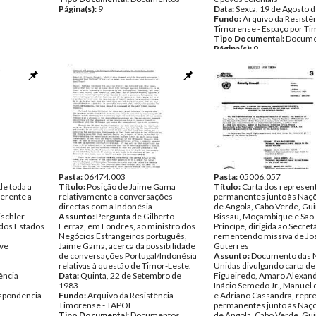
Página(s):
9
Data:
Sexta, 19 de Agosto 
Fundo:
Arquivo da Resistê
Timorense - Espaço por Ti
Tipo Documental:
Docume
Página(s):
9
Pasta:
06474.003
Pasta:
05006.057
 de toda a
Título:
Posição de Jaime Gama
Título:
Carta dos represen
ferente a
relativamente a conversações
permanentes junto às Naç
directas com a Indonésia
de Angola, Cabo Verde, Gu
ischler -
Assunto:
Pergunta de Gilberto
Bissau, Moçambique e São
dos Estados
Ferraz, em Londres, ao ministro dos
Princípe, dirigida ao Secret
Negócios Estrangeiros português,
rementendo missiva de Jos
ve
Jaime Gama, acerca da possibilidade
Guterres
de conversações Portugal/Indonésia
Assunto:
Documento das 
relativas à questão de Timor-Leste.
Unidas divulgando carta de 
ência
Data:
Quinta, 22 de Setembro de
Figueiredo, Amaro Alexand
1983
Inácio Semedo Jr., Manuel 
spondencia
Fundo:
Arquivo da Resistência
e Adriano Cassandra, repr
Timorense - TAPOL
permanentes junto às Naç
Tipo Documental:
Documentos
de Angola, Cabo Verde, Gu