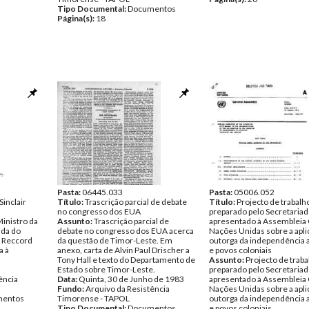
Tipo Documental:
Documentos
Página(s):
18
Pasta:
06445.033
Pasta:
05006.052
Sinclair
Título:
Trascrição parcial de debate
Título:
Projecto de trabalh
no congresso dos EUA
preparado pelo Secretariad
inistro da
Assunto:
Trascrição parcial de
apresentado à Assembleia 
ada do
debate no congresso dos EUA acerca
Nações Unidas sobre a apli
s Reccord
da questão de Timor-Leste. Em
outorga da independência 
a à
anexo, carta de Alvin Paul Drischer a
e povos coloniais
Tony Hall e texto do Departamento de
Assunto:
Projecto de traba
Estado sobre Timor-Leste.
preparado pelo Secretariad
ência
Data:
Quinta, 30 de Junho de 1983
apresentado à Assembleia 
Fundo:
Arquivo da Resistência
Nações Unidas sobre a apli
entos
Timorense - TAPOL
outorga da independência 
Tipo Documental:
Documentos
e povos coloniais