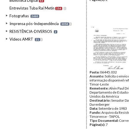
Biblioteca Digital
63
Entrevistas Tuba Rai Metin
154
I
Fotografias
2460
Imprensa pós-Independência
3058
I
RESISTÊNCIA-DIVERSOS
2
Videos AMRT
21
I
Pasta:
06445.032
Assunto:
Solicita o envio
informação disponível re
Timor-Leste
Remetente:
Alvin Paul Dr
Departamento de Estado 
Unidos da América
Destinatário:
Senador Da
Durenberger
Data:
Setembro de 1983
Fundo:
Arquivo da Resist
Timorense - TAPOL
Tipo Documental:
Corre
Página(s):
7