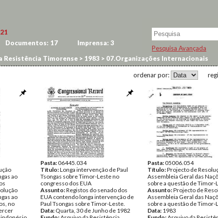
21
Documentos:
17
Imprensa:
3
Pesquisa Avançada
a Resistência Timorense
>
1983
>
07.Organizações Internacionais
ordenar por:
reg
Pasta:
06445.034
Pasta:
05006.054
lução
Título:
Longa intervenção de Paul
Título:
Projecto de Resolu
ngas ao
Tsongas sobre Timor-Leste no
Assembleia Geral das Naç
os
congresso dos EUA
sobre a questão de Timor-
solução
Assunto:
Registos do senado dos
Assunto:
Projecto de Reso
ngas ao
EUA contendo longa intervenção de
Assembleia Geral das Naç
os, no
Paul Tsongas sobre Timor-Leste.
sobre a questão de Timor-
ercer
Data:
Quarta, 30 de Junho de 1982
Data:
1983
 indonésio
Fundo:
Arquivo da Resistência
Fundo:
Arquivo da Resistê