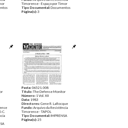
mor
Timorense - Espaço por Timor
ntos
Tipo Documental:
Documentos
Página(s):
3
Pasta:
06521.008
or
Título:
The Defense Monitor
Número:
1 Vol. XII
Data:
1983
Directores:
Gene R. LaRocque
fense
Fundo:
Arquivo da Resistência
D.C.
Timorense - TAPOL
ncia
Tipo Documental:
IMPRENSA
Página(s):
25
NSA