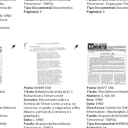
das
Timorense - TAPOL
Timorense - Espaço por Ti
ncia de
Tipo Documental:
Documentos
Tipo Documental:
Docume
Página(s):
9
Página(s):
3
 de 1982
ência
entos
Pasta:
06449.018
Pasta:
06477.186
tor
Título:
Relatório da visita de D. J.
Título:
The Defense Monit
Richardson a Timor-Leste
Número:
1, Vol. XII
Assunto:
Documento sobre a
Ano:
1983
história de Timor-Leste, a seca, os
Data:
1983
or Defense
recursos, a saúde, a segurança, a ilha
Directores:
Center for De
Atauro, a prisão da Comarca e a
Information - Washington, 
ência
população.
Fundo:
Arquivo da Resistê
Data:
c. 1983
Timorense - TAPOL
ENSA
Fundo:
Arquivo da Resistência
Tipo Documental:
IMPRE
Timorense - TAPOL
Página(s):
26