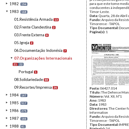
1982
para que este tome medi
194
conducentes à independê
1983
Timor-Leste.
168
Data:
Quarta, 28 de Abril
01.Resistência Armada
Fundo:
Arquivo da Resist
13
Timorense - TAPOL
02.Frente Clandestina
Tipo Documental:
Docum
2
Página(s):
1
03.Frente Externa
8
05.Igreja
2
06.Documentação Indonésia
7
07.Organizações Internacionais
21
22
Portugal
1
08.Solidariedade
88
09.Recortes/Imprensa
26
Pasta:
06427.014
Título:
The Defense Moni
1984
167
Número:
Vol. XII, Nº1
Ano:
1983
1985
517
Data:
1983
Directores:
The Center f
1986
275
Information
Fundo:
Arquivo da Resist
1987
166
Timorense - TAPOL
Tipo Documental:
IMPR
1988
81
Página(s):
24