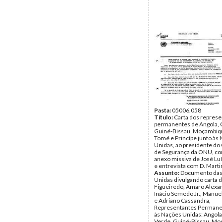
Pasta:
05006.058
Título:
Carta dos repres
permanentes de Angola, 
Guiné-Bissau, Moçambiq
Tomé e Princípe junto às
Unidas, ao presidente do
de Segurança da ONU, c
anexo missiva de José Lu
e entrevista com D. Mart
Assunto:
Documento das
Unidas divulgando carta d
Figueiredo, Amaro Alexan
Inácio Semedo Jr., Manue
e Adriano Cassandra,
Representantes Permane
às Nações Unidas: Angola
Verde, Guiné-Bissau, Mo