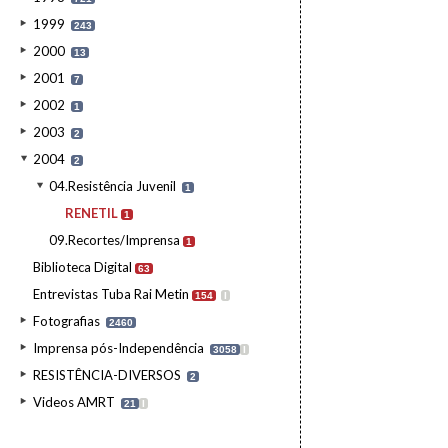
1999
243
2000
13
2001
7
2002
1
2003
2
2004
2
04.Resistência Juvenil
1
RENETIL
1
09.Recortes/Imprensa
1
Biblioteca Digital
63
Entrevistas Tuba Rai Metin
154
I
Fotografias
2460
Imprensa pós-Independência
3058
I
RESISTÊNCIA-DIVERSOS
2
Videos AMRT
21
I