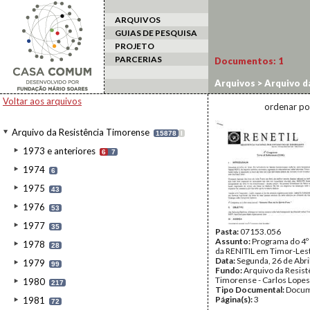
ARQUIVOS
GUIAS DE PESQUISA
PROJETO
PARCERIAS
Documentos:
1
Arquivos
>
Arquivo d
Voltar aos arquivos
ordenar po
Arquivo da Resistência Timorense
15878
I
1973 e anteriores
6
7
1974
6
1975
43
1976
53
1977
35
Pasta:
07153.056
Assunto:
Programa do 4º
1978
28
da RENITIL em Timor-Les
Data:
Segunda, 26 de Abri
1979
99
Fundo:
Arquivo da Resist
Timorense - Carlos Lopes
1980
217
Tipo Documental:
Docum
Página(s):
3
1981
72