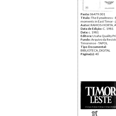
Pasta:
06479.001
Título:
The Eyewitness - 
moments in East Timor - 
Autor:
RAMOS-HORTA, A
Data de Edição:
C. 1981
Data:
c. 1981
Editora:
Usaha Quality Pr
Fundo:
Arquivo da Resist
Timorense - TAPOL
Tipo Documental:
BIBLIOTECA_DIGITAL
Página(s):
40