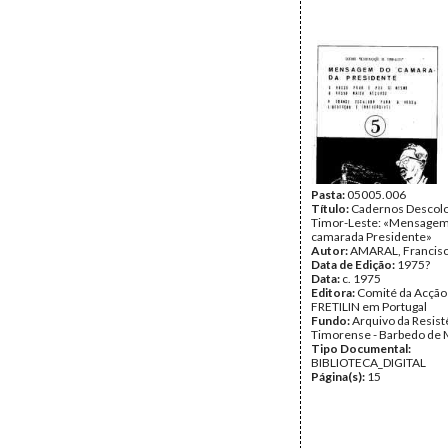
Pasta:
05005.006
Título:
Cadernos Descolo
Timor-Leste: «Mensagem
camarada Presidente»
Autor:
AMARAL, Francisc
Data de Edição:
1975?
Data:
c. 1975
Editora:
Comité da Acção
FRETILIN em Portugal
Fundo:
Arquivo da Resist
Timorense - Barbedo de 
Tipo Documental:
BIBLIOTECA_DIGITAL
Página(s):
15