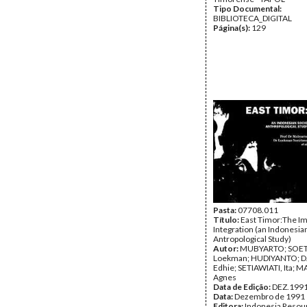
Tipo Documental:
BIBLIOTECA_DIGITAL
Página(s):
129
Pasta:
07708.011
Título:
East Timor:The Im
Integration (an Indonesia
Antropological Study)
Autor:
MUBYARTO; SOET
Loekman; HUDIYANTO; 
Edhie; SETIAWIATI, Ita; 
Agnes
Data de Edição:
DEZ.199
Data:
Dezembro de 1991
Editora:
Indonesia Resou