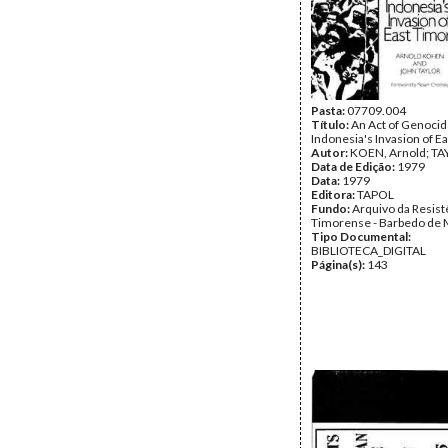
Pasta:
07709.004
Título:
An Act of Genocid
Indonesia's Invasion of E
Autor:
KOEN, Arnold; TA
Data de Edição:
1979
Data:
1979
Editora:
TAPOL
Fundo:
Arquivo da Resist
Timorense - Barbedo de 
Tipo Documental:
BIBLIOTECA_DIGITAL
Página(s):
143