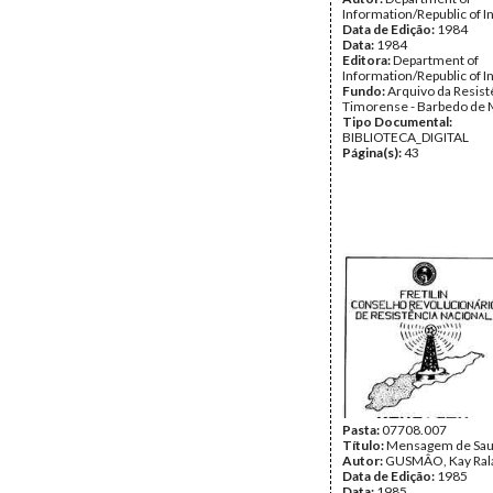
Information/Republic of 
Data de Edição:
1984
Data:
1984
Editora:
Department of
Information/Republic of 
Fundo:
Arquivo da Resist
Timorense - Barbedo de 
Tipo Documental:
BIBLIOTECA_DIGITAL
Página(s):
43
Pasta:
07708.007
Título:
Mensagem de Sa
Autor:
GUSMÂO, Kay Ral
Data de Edição:
1985
Data:
1985