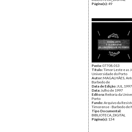
Página(s):
49
Pasta:
07708.013
Título:
Timor Leste e as 
Universidade do Porto
Autor:
MAGALHÃES, Ant
Barbedo de
Data de Edição:
JUL.1997
Data:
Julho de 1997
Editora:
Reitoria da Univ
Porto
Fundo:
Arquivo da Resist
Timorense - Barbedo de 
Tipo Documental:
BIBLIOTECA_DIGITAL
Página(s):
134