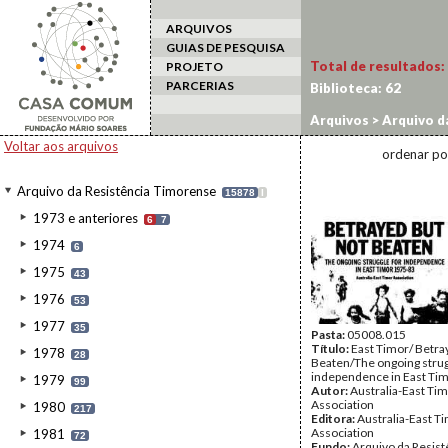
ARQUIVOS
GUIAS DE PESQUISA
Total de resultados:
PROJETO
PARCERIAS
Biblioteca:
62
Arquivos
>
Arquivo d
Voltar aos arquivos
ordenar po
Arquivo da Resistência Timorense
15878
I
1973 e anteriores
6
7
1974
6
1975
43
1976
53
1977
35
Pasta:
05008.015
Título:
East Timor/ Betra
1978
28
Beaten/The ongoing strug
independence in East Ti
1979
99
Autor:
Australia-East Ti
Association
1980
217
Editora:
Australia-East T
Association
1981
72
Fundo:
Arquivo da Resist