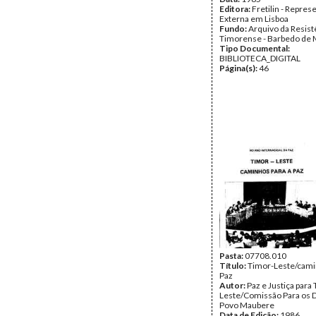
Editora:
Fretilin - Repres
Externa em Lisboa
Fundo:
Arquivo da Resist
Timorense - Barbedo de 
Tipo Documental:
BIBLIOTECA_DIGITAL
Página(s):
46
Pasta:
07708.010
Título:
Timor-Leste/cami
Paz
Autor:
Paz e Justiça para
Leste/Comissão Para os D
Povo Maubere
Data de Edição:
1986