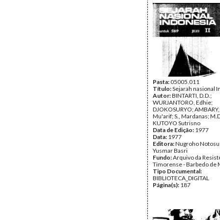
Pasta:
05005.011
Título:
Sejarah nasional 
Autor:
BINTARTI, D.D.;
WURJANTORO, Edhie;
DJOKOSURYO; AMBARY,
Mu'arif; S., Mardanas; M.
KUTOYO Sutrisno
Data de Edição:
1977
Data:
1977
Editora:
Nugroho Notosu
Yusmar Basri
Fundo:
Arquivo da Resist
Timorense - Barbedo de 
Tipo Documental:
BIBLIOTECA_DIGITAL
Página(s):
187