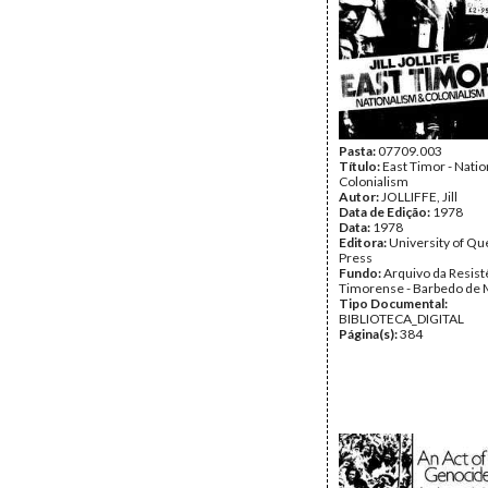
Pasta:
07709.003
Título:
East Timor - Nati
Colonialism
Autor:
JOLLIFFE, Jill
Data de Edição:
1978
Data:
1978
Editora:
University of Q
Press
Fundo:
Arquivo da Resist
Timorense - Barbedo de 
Tipo Documental:
BIBLIOTECA_DIGITAL
Página(s):
384