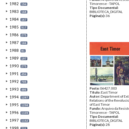
1982
Timorense - TAPOL
194
Tipo Documental:
1983
BIBLIOTECA_DIGITAL
168
Página(s):
36
1984
167
1985
517
1986
275
1987
166
1988
81
1989
197
1990
275
1991
494
1992
705
Pasta:
06427.003
1993
486
Título:
East Timor
Autor:
Department of Ext
1994
1287
Relations of the Revoluci
of East Timor
1995
1298
Fundo:
Arquivo da Resist
1996
Timorense - TAPOL
1109
Tipo Documental:
1997
BIBLIOTECA_DIGITAL
1152
Página(s):
28
1998
721