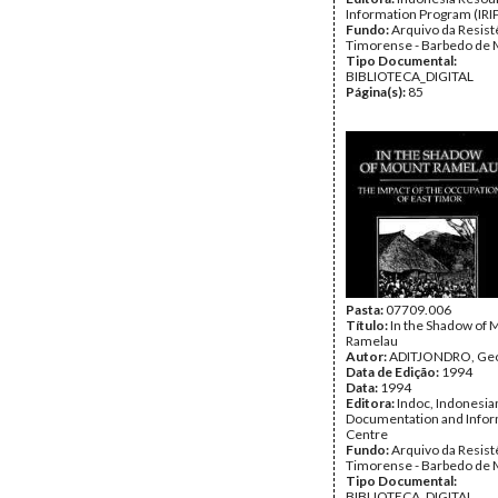
Information Program (IRI
Fundo:
Arquivo da Resist
Timorense - Barbedo de 
Tipo Documental:
BIBLIOTECA_DIGITAL
Página(s):
85
Pasta:
07709.006
Título:
In the Shadow of 
Ramelau
Autor:
ADITJONDRO, Geo
Data de Edição:
1994
Data:
1994
Editora:
Indoc, Indonesia
Documentation and Infor
Centre
Fundo:
Arquivo da Resist
Timorense - Barbedo de 
Tipo Documental:
BIBLIOTECA_DIGITAL