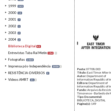
1999
243
2000
13
2001
7
2002
1
2003
2
2004
2
Biblioteca Digital
63
Entrevistas Tuba Rai Metin
154
I
Fotografias
2460
Imprensa pós-Independência
3058
I
Pasta:
07708.003
Título:
East Timor After I
RESISTÊNCIA-DIVERSOS
2
Autor:
Department of
Videos AMRT
Information/Republic of 
21
I
Editora:
Department of
Information/Republic of I
Fundo:
Arquivo da Resist
Timorense - Barbedo de 
Tipo Documental:
BIBLIOTECA_DIGITAL
Página(s):
149