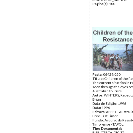
Página(s):
100
Pasta:
06429.050
Título:
Children of the Re
The current situation in E
seen through the eyes of
Australian tourists
Autor:
WINTERS, Rebecca
Brian
Data de Edição:
1996
Data:
1996
Editora:
AFFET - Australia
Free East Timor
Fundo:
Arquivo da Resist
Timorense - TAPOL
Tipo Documental:
BIBLIOTECA_DIGITAL