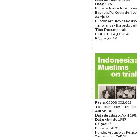
Data:
1986
Editora:
Padre José Lope
Baptista/Paróquia de Nos
da Ajuda
Fundo:
Arquivo da Resist
Timorense - Barbedo de 
Tipo Documental:
BIBLIOTECA_DIGITAL
Página(s):
49
Pasta:
05008.002.002
Título:
Indonesia: Muslims
Autor:
TAPOL
Data de Edição:
Abril 198
Data:
Abril de 1987
Edição:
1ª
Editora:
TAPOL
Fundo:
Arquivo da Resist
Timorense - TAPOL