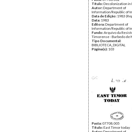
Título:
Decolonization in
Autor:
Department of
Information/Republic of 
Data de Edição:
1983 (Rep
Data:
1983
Editora:
Department of
Information/Republic of I
Fundo:
Arquivo da Resist
Timorense - Barbedo de 
Tipo Documental:
BIBLIOTECA_DIGITAL
Página(s):
103
Pasta:
07708.005
Título:
East Timor today
Autor:
Department of