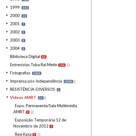
1999
243
2000
13
2001
7
2002
1
2003
2
2004
2
Biblioteca Digital
63
Entrevistas Tuba Rai Metin
154
I
Fotografias
2460
Imprensa pós-Independência
3058
I
RESISTÊNCIA-DIVERSOS
2
Videos AMRT
21
I
Expo. Permanente/Sala Multimédia
AMRT
9
I
Exposição Temporária 12 de
Novembro de 2012
3
Resi Kasa
9
I