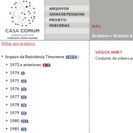
ARQUIVOS
GUIAS DE PESQUISA
PROJETO
PARCERIAS
Info
Arquivos
>
Arquivo d
Voltar aos arquivos
VIDEOS AMRT
Arquivo da Resistência Timorense
15878
I
Conjunto de vídeos p
1973 e anteriores
6
7
1974
6
1975
43
1976
53
1977
35
1978
28
1979
99
1980
217
1981
72