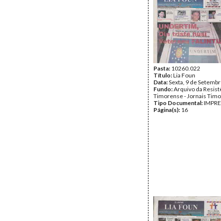
Pasta:
10260.022
Título:
Lia Foun
Data:
Sexta, 9 de Setemb
Fundo:
Arquivo da Resist
Timorense - Jornais Tim
Tipo Documental:
IMPR
Página(s):
16