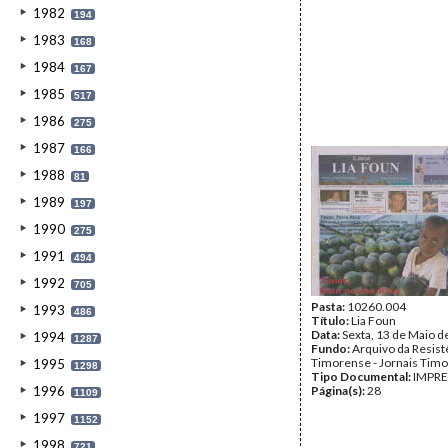
1982
194
1983
168
1984
167
1985
517
1986
275
1987
166
1988
81
1989
197
1990
275
1991
494
1992
705
Pasta:
10260.004
1993
486
Título:
Lia Foun
Data:
Sexta, 13 de Maio d
1994
1287
Fundo:
Arquivo da Resist
Timorense - Jornais Tim
1995
1298
Tipo Documental:
IMPR
1996
Página(s):
28
1109
1997
1152
1998
721