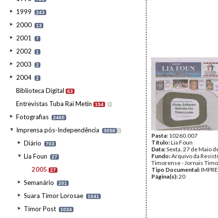
1999
243
2000
13
2001
7
2002
1
2003
2
2004
2
Biblioteca Digital
63
Entrevistas Tuba Rai Metin
154
I
Fotografias
2460
Imprensa pós-Independência
3058
I
Pasta:
10260.007
Título:
Lia Foun
Diário
703
Data:
Sexta, 27 de Maio d
Lia Foun
Fundo:
Arquivo da Resist
27
Timorense - Jornais Tim
2005
Tipo Documental:
IMPR
27
Página(s):
20
Semanário
201
Suara Timor Lorosae
1041
Timor Post
1034