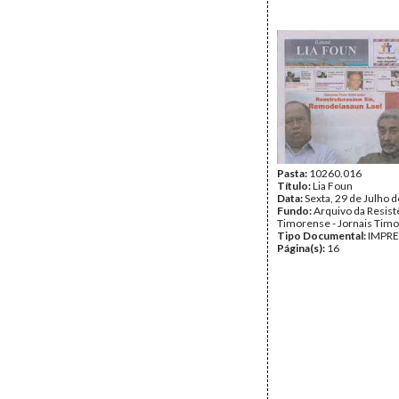
Pasta:
10260.016
Título:
Lia Foun
Data:
Sexta, 29 de Julho 
Fundo:
Arquivo da Resist
Timorense - Jornais Tim
Tipo Documental:
IMPR
Página(s):
16