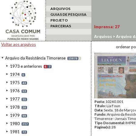
ARQUIVOS
GUIAS DE PESQUISA
PROJETO
PARCERIAS
Imprensa:
27
Arquivos
>
Arquivo d
Voltar aos arquivos
ordenar po
Arquivo da Resistência Timorense
15878
I
1973 e anteriores
6
7
1974
6
1975
43
1976
53
1977
35
Pasta:
10260.001
Título:
Lia Foun
1978
28
Data:
Sexta, 18 de Março
Fundo:
Arquivo da Resist
1979
99
Timorense - Jornais Tim
Tipo Documental:
IMPR
1980
217
Página(s):
28
1981
72