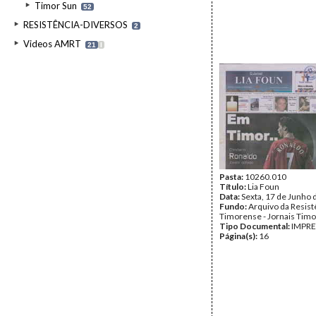
Timor Sun
52
RESISTÊNCIA-DIVERSOS
2
Videos AMRT
21
I
Pasta:
10260.010
Título:
Lia Foun
Data:
Sexta, 17 de Junho 
Fundo:
Arquivo da Resist
Timorense - Jornais Tim
Tipo Documental:
IMPR
Página(s):
16