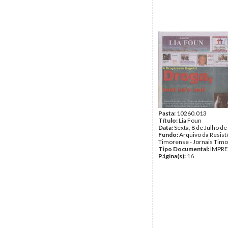
Pasta:
10260.013
Título:
Lia Foun
Data:
Sexta, 8 de Julho d
Fundo:
Arquivo da Resist
Timorense - Jornais Tim
Tipo Documental:
IMPR
Página(s):
16