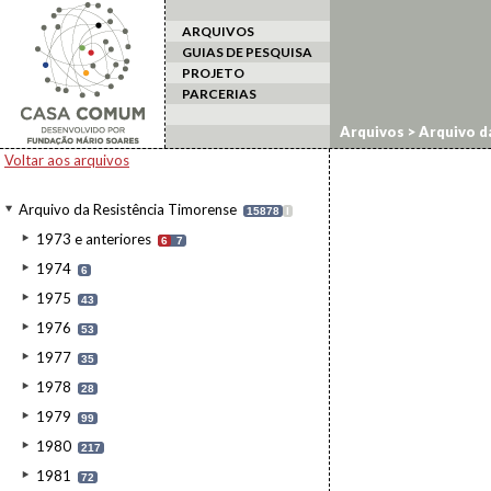
ARQUIVOS
GUIAS DE PESQUISA
PROJETO
PARCERIAS
Arquivos
>
Arquivo d
Voltar aos arquivos
Arquivo da Resistência Timorense
15878
I
1973 e anteriores
6
7
1974
6
1975
43
1976
53
1977
35
1978
28
1979
99
1980
217
1981
72