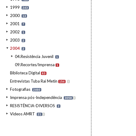
1999
243
2000
13
2001
7
2002
1
2003
2
2004
2
04.Resistência Juvenil
1
09.Recortes/Imprensa
1
Biblioteca Digital
63
Entrevistas Tuba Rai Metin
154
I
Fotografias
2460
Imprensa pós-Independência
3058
I
RESISTÊNCIA-DIVERSOS
2
Videos AMRT
21
I