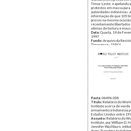
Timor-Leste, e apelando 
protestos em massa para 
autoridades indonésias, 
informação de que 105 t
presos na mesma ocasião
recentemente libertados
vitimas de tortura e maus 
Data:
Quarta, 19 de Fever
1997
Fundo:
Arquivo da Resist
Timorense - TAPOL
Tipo Documental:
Docum
Página(s):
2
Pasta:
06496.038
Título:
Relatório do Worl
Institute acerca de venda
armamento à Indonésia p
Estados Unidos entre 19
Assunto:
Relatório do Wo
Institute, por William D. 
Jennifer Washburn, intitu
Arms Transfers to Indone