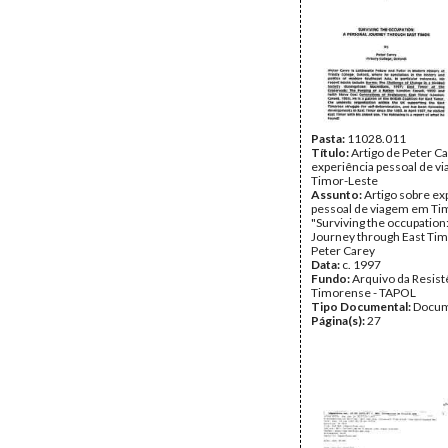
Pasta:
11028.011
Título:
Artigo de Peter C
experiência pessoal de 
Timor-Leste
Assunto:
Artigo sobre ex
pessoal de viagem em Ti
"Surviving the occupation
Journey through East Tim
Peter Carey
Data:
c. 1997
Fundo:
Arquivo da Resist
Timorense - TAPOL
Tipo Documental:
Docum
Página(s):
27