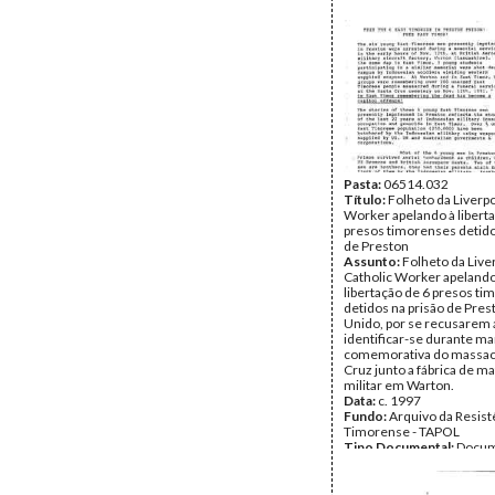
Pasta:
06514.032
Título:
Folheto da Liverpo
Worker apelando à libert
presos timorenses detido
de Preston
Assunto:
Folheto da Live
Catholic Worker apelando
libertação de 6 presos t
detidos na prisão de Pres
Unido, por se recusarem 
identificar-se durante m
comemorativa do massac
Cruz junto a fábrica de ma
militar em Warton.
Data:
c. 1997
Fundo:
Arquivo da Resist
Timorense - TAPOL
Tipo Documental:
Docum
Página(s):
2