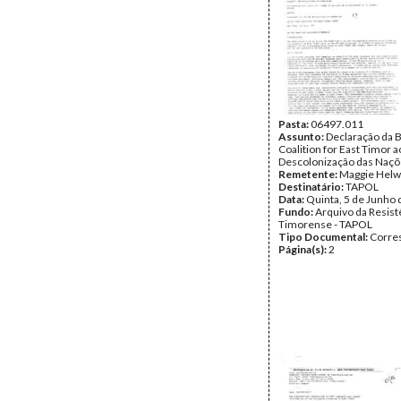
Pasta:
06497.011
Assunto:
Declaração da B
Coalition for East Timor 
Descolonização das Naçõ
Remetente:
Maggie Helw
Destinatário:
TAPOL
Data:
Quinta, 5 de Junho
Fundo:
Arquivo da Resist
Timorense - TAPOL
Tipo Documental:
Corre
Página(s):
2