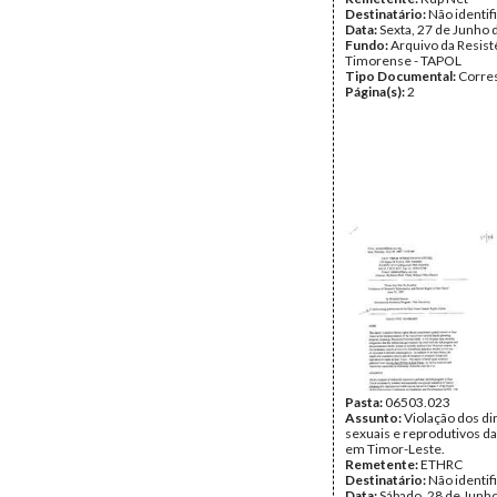
Destinatário:
Não identif
Data:
Sexta, 27 de Junho 
Fundo:
Arquivo da Resist
Timorense - TAPOL
Tipo Documental:
Corre
Página(s):
2
Pasta:
06503.023
Assunto:
Violação dos di
sexuais e reprodutivos d
em Timor-Leste.
Remetente:
ETHRC
Destinatário:
Não identif
Data:
Sábado, 28 de Junh