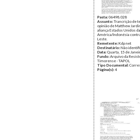
Pasta:
06498.028
Assunto:
Trancrição de t
opinião de Matthew Jardi
aliança Estados Unidos d
América/Indonésia contr
Leste.
Remetente:
Kdp net
Destinatário:
Não identif
Data:
Quarta, 15 de Janei
Fundo:
Arquivo da Resist
Timorense - TAPOL
Tipo Documental:
Corre
Página(s):
4