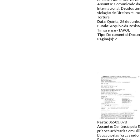
Assunto:
Comunicado da
Internacional. Detidos ti
violação de Direitos Hum
Tortura.
Data:
Quinta, 26 de Junh
Fundo:
Arquivo da Resist
Timorense - TAPOL
Tipo Documental:
Docum
Página(s):
2
Pasta:
06503.078
Assunto:
Denúncia pela 
prisões arbitrárias em Dili,
Baucau pelas forças indo
Remetente:
Kdp Net