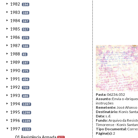
1982
194
1983
168
1984
167
1985
517
1986
275
1987
166
1988
81
1989
197
1990
275
1991
494
1992
705
Pasta:
06236.052
1993
486
Assunto:
Envia o «briqu
instruções
1994
1287
Remetente:
José Afonso
Destinatário:
Konis Sant
1995
1298
Data:
s.d.
1996
Fundo:
Arquivo da Resist
1109
Timorense - Konis Santa
1997
Tipo Documental:
Corre
1152
Página(s):
2
01.Resistência Armada
577