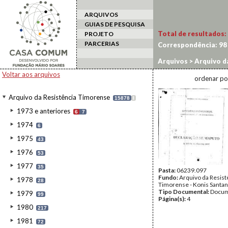
ARQUIVOS
GUIAS DE PESQUISA
Total de resultados:
PROJETO
PARCERIAS
Correspondência:
98
Arquivos
>
Arquivo d
Voltar aos arquivos
ordenar po
Arquivo da Resistência Timorense
15878
I
1973 e anteriores
6
7
1974
6
1975
43
1976
53
1977
35
Pasta:
06239.097
Fundo:
Arquivo da Resist
1978
28
Timorense - Konis Santa
Tipo Documental:
Docum
1979
99
Página(s):
4
1980
217
1981
72