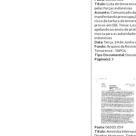
Título:
Lista de timorens
pelas forças indonésias
Assunto:
Comunicado d
manifestando preocupaç
risco de tortura de timor
presos em Dili, Timor-Les
apelando ao envio de pro
massa para as autoridade
indonésias
Data:
Terça, 24 de Junho
Fundo:
Arquivo da Resist
Timorense - TAPOL
Tipo Documental:
Docum
Página(s):
3
Pasta:
06503.059
Título:
Amnistia Internac
Direitos Humanos. Tortur