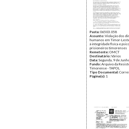
Pasta:
06503.058
Assunto:
Violação dos di
humanos em Timor-Leste
à integridade fisíca e psic
prisioneiros timorenses
Remetente:
OMCT
Destinatário:
Vários
Data:
Segunda, 9 de Junh
Fundo:
Arquivo da Resist
Timorense - TAPOL
Tipo Documental:
Corre
Página(s):
1