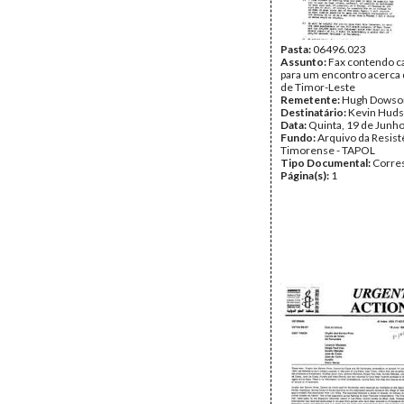
Pasta:
06496.023
Assunto:
Fax contendo ca
para um encontro acerca 
de Timor-Leste
Remetente:
Hugh Dowso
Destinatário:
Kevin Hud
Data:
Quinta, 19 de Junh
Fundo:
Arquivo da Resist
Timorense - TAPOL
Tipo Documental:
Corre
Página(s):
1