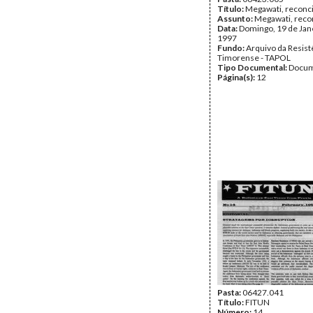
Título:
Megawati, reconci
Assunto:
Megawati, reco
Data:
Domingo, 19 de Jan
1997
Fundo:
Arquivo da Resist
Timorense - TAPOL
Tipo Documental:
Docum
Página(s):
12
Pasta:
06427.041
Título:
FITUN
Número:
14