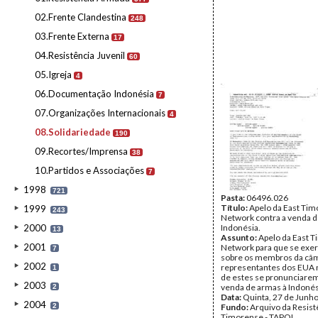
02.Frente Clandestina
248
03.Frente Externa
17
04.Resistência Juvenil
60
05.Igreja
4
06.Documentação Indonésia
7
07.Organizações Internacionais
4
08.Solidariedade
190
09.Recortes/Imprensa
38
10.Partidos e Associações
7
1998
721
Pasta:
06496.026
Título:
Apelo da East Tim
1999
243
Network contra a venda d
2000
Indonésia.
13
Assunto:
Apelo da East T
2001
Network para que se exer
7
sobre os membros da câ
2002
representantes dos EUA 
1
de estes se pronunciarem
2003
venda de armas à Indonés
2
Data:
Quinta, 27 de Junh
2004
2
Fundo:
Arquivo da Resist
Timorense - TAPOL