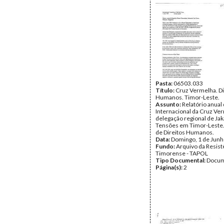
Pasta:
06503.033
Título:
Cruz Vermelha. Di
Humanos. Timor-Leste.
Assunto:
Relatório anual
Internacional da Cruz Ver
delegação regional de Jak
Tensões em Timor-Leste.
de Direitos Humanos.
Data:
Domingo, 1 de Junh
Fundo:
Arquivo da Resist
Timorense - TAPOL
Tipo Documental:
Docum
Página(s):
2