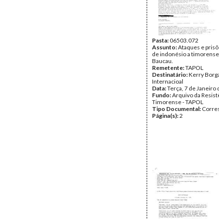
Pasta:
06503.072
Assunto:
Ataques e prisõ
de indonésio a timorens
Baucau.
Remetente:
TAPOL
Destinatário:
Kerry Borg
Internacioal
Data:
Terça, 7 de Janeiro
Fundo:
Arquivo da Resist
Timorense - TAPOL
Tipo Documental:
Corre
Página(s):
2