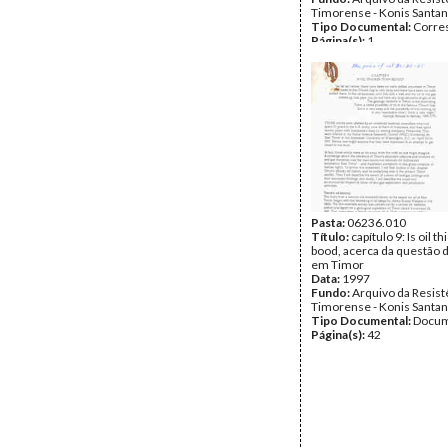
Timorense - Konis Santa
Tipo Documental:
Corre
Página(s):
1
Pasta:
06236.010
Título:
capítulo 9: Is oil t
bood, acerca da questão d
em Timor
Data:
1997
Fundo:
Arquivo da Resist
Timorense - Konis Santa
Tipo Documental:
Docum
Página(s):
42