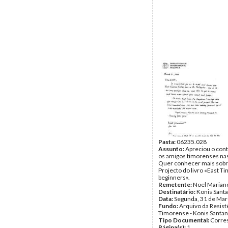
Pasta:
06235.028
Assunto:
Apreciou o con
os amigos timorenses nas 
Quer conhecer mais sobr
Projecto do livro «East Ti
beginners».
Remetente:
Noel Marian
Destinatário:
Konis Sant
Data:
Segunda, 31 de Mar
Fundo:
Arquivo da Resist
Timorense - Konis Santa
Tipo Documental:
Corre
Página(s):
1