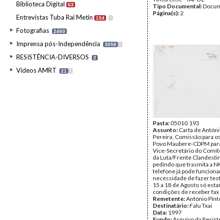
Biblioteca Digital
63
Tipo Documental:
Docum
Página(s):
2
Entrevistas Tuba Rai Metin
154
I
Fotografias
2460
Imprensa pós-Independência
3058
I
RESISTÊNCIA-DIVERSOS
2
Videos AMRT
21
I
Pasta:
05010.193
Assunto:
Carta de Antóni
Pereira, Comissão para os
Povo Maubere-CDPM para 
Vice-Secretário do Comit
da Luta/Frente Clandest
pedindo que trasmita a N
telefone já pode funcion
necessidade de fazer tes
15 a 18 de Agosto só est
condições de receber fax
Remetente:
António Pint
Destinatário:
Falu Txai
Data:
1997
Fundo:
Arquivo da Resist