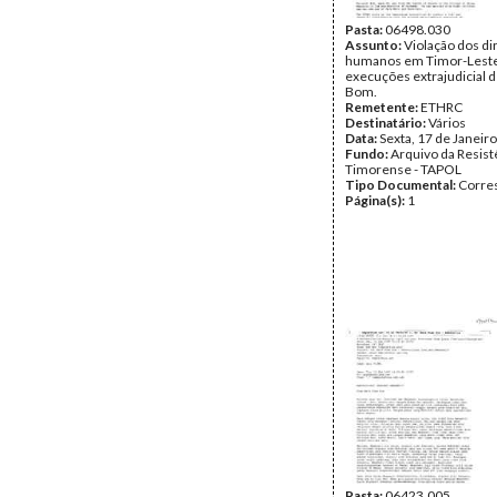
Pasta:
06498.030
Assunto:
Violação dos di
humanos em Timor-Leste
execuções extrajudicial 
Bom.
Remetente:
ETHRC
Destinatário:
Vários
Data:
Sexta, 17 de Janeir
Fundo:
Arquivo da Resist
Timorense - TAPOL
Tipo Documental:
Corre
Página(s):
1
Pasta:
06423.005