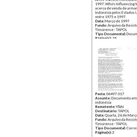
1997: Who's Influencing
acerca de venda de arma
Indonésia pelos Estados 
entre 1975 e 1997.
Data:
Março de 1997
Fundo:
Arquivo da Resist
Timorense - TAPOL
Tipo Documental:
Docum
Página(s):
18
Pasta:
06497.017
Assunto:
Documento em
indonésia
Remetente:
Ylbhi
Destinatário:
TAPOL
Data:
Quarta, 26 de Març
Fundo:
Arquivo da Resist
Timorense - TAPOL
Tipo Documental:
Corre
Página(s):
2