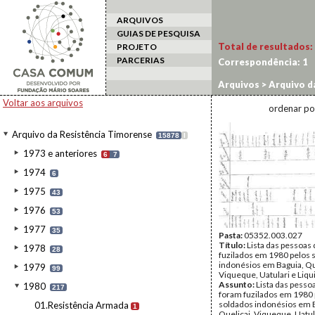
ARQUIVOS
GUIAS DE PESQUISA
Total de resultados:
PROJETO
PARCERIAS
Correspondência:
1
Arquivos
>
Arquivo d
Voltar aos arquivos
ordenar po
Arquivo da Resistência Timorense
15878
I
1973 e anteriores
6
7
1974
6
1975
43
1976
53
1977
35
Pasta:
05352.003.027
Título:
Lista das pessoas
1978
28
fuzilados em 1980 pelos 
indonésios em Baguia, Qu
1979
99
Viqueque, Uatulari e Liqu
Assunto:
Lista das pesso
1980
217
foram fuzilados em 1980 
soldados indonésios em 
01.Resistência Armada
1
Quelicai, Viqueque, Uatul