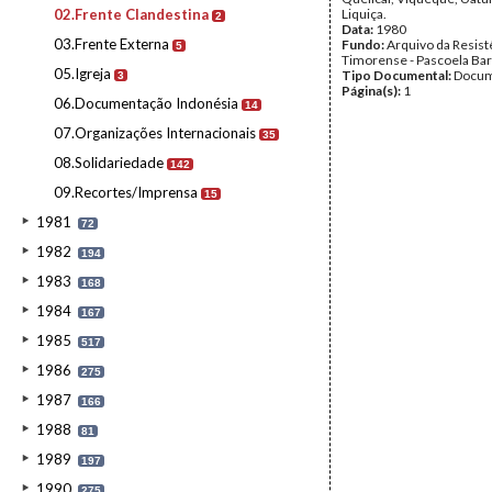
02.Frente Clandestina
Liquiça.
2
Data:
1980
03.Frente Externa
Fundo:
Arquivo da Resist
5
Timorense - Pascoela Ba
05.Igreja
Tipo Documental:
Docum
3
Página(s):
1
06.Documentação Indonésia
14
07.Organizações Internacionais
35
08.Solidariedade
142
09.Recortes/Imprensa
15
1981
72
1982
194
1983
168
1984
167
1985
517
1986
275
1987
166
1988
81
1989
197
1990
275