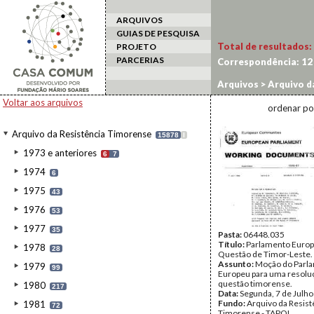
ARQUIVOS
GUIAS DE PESQUISA
Total de resultados:
PROJETO
PARCERIAS
Correspondência:
12
Arquivos
>
Arquivo d
Voltar aos arquivos
ordenar po
Arquivo da Resistência Timorense
15878
I
1973 e anteriores
6
7
1974
6
1975
43
1976
53
1977
35
Pasta:
06448.035
Título:
Parlamento Europ
1978
28
Questão de Timor-Leste.
Assunto:
Moção do Parl
1979
99
Europeu para uma resoluç
questão timorense.
1980
217
Data:
Segunda, 7 de Julh
Fundo:
Arquivo da Resist
1981
72
Timorense - TAPOL