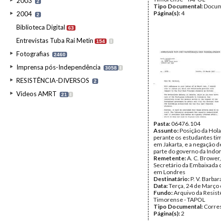
2003
2
Tipo Documental:
Docum
Página(s):
4
2004
2
Biblioteca Digital
63
Entrevistas Tuba Rai Metin
154
I
Fotografias
2460
Imprensa pós-Independência
3058
I
RESISTÊNCIA-DIVERSOS
2
Videos AMRT
21
I
Pasta:
06476.104
Assunto:
Posição da Hol
perante os estudantes t
em Jakarta, e a negação d
parte do governo da Indon
Remetente:
A. C. Brower
Secretário da Embaixada 
em Londres
Destinatário:
P. V. Barbar
Data:
Terça, 24 de Março
Fundo:
Arquivo da Resist
Timorense - TAPOL
Tipo Documental:
Corre
Página(s):
2