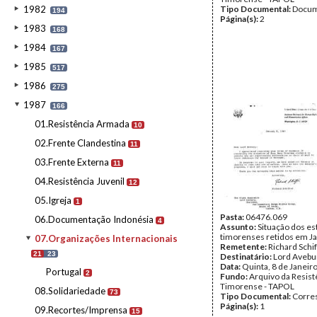
1982
Tipo Documental:
Docum
194
Página(s):
2
1983
168
1984
167
1985
517
1986
275
1987
166
01.Resistência Armada
10
02.Frente Clandestina
11
03.Frente Externa
11
04.Resistência Juvenil
12
05.Igreja
1
Pasta:
06476.069
06.Documentação Indonésia
4
Assunto:
Situação dos e
timorenses retidos em Ja
07.Organizações Internacionais
Remetente:
Richard Schi
21
23
Destinatário:
Lord Avebu
Data:
Quinta, 8 de Janeir
Portugal
2
Fundo:
Arquivo da Resist
Timorense - TAPOL
08.Solidariedade
73
Tipo Documental:
Corre
Página(s):
1
09.Recortes/Imprensa
15