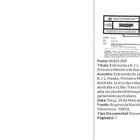
Pasta:
06425.003
Título:
Entrevista a R. J. 
Primeiro-Ministro da Aust
Assunto:
Entrevista de J
R. J. L. Hawke, Primeiro-M
Austrália, acerca das rela
Austrália e a Líbia. Transcr
pela secção de informaçã
parlamento australiano.
Data:
Terça, 19 de Maio 
Fundo:
Arquivo da Resist
Timorense - TAPOL
Tipo Documental:
Docum
Página(s):
7