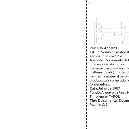
Pasta:
06477.023
Título:
Venda de material
aeronáutico em 1987
Assunto:
Documento da F
International Air Tattoo
(demonstração aérea int
no Reino Unido), contend
vendas de material aeron
produto, país comprador
fornecedora.
Data:
Julho de 1987
Fundo:
Arquivo da Resist
Timorense - TAPOL
Tipo Documental:
Docum
Página(s):
3