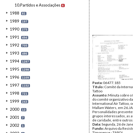
10.Partidos e Associações
6
1988
81
1989
197
1990
275
1991
494
1992
705
1993
486
1994
1287
1995
1298
1996
1109
Pasta:
06477.185
1997
1152
Título:
Comité da Internat
Tattoo
1998
721
Assunto:
Minuta sobre o I
do comité organizativo da
1999
243
International Air Tattoo,
Mallam Waters, em 26.J
2000
13
Personalidades presentes,
grupos interessados, as 
2001
7
de caridade, entre outros
Data:
Segunda, 26 de Jan
2002
1
Fundo:
Arquivo da Resist
Timorense - TAPOL