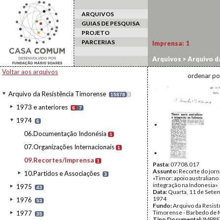
ARQUIVOS
GUIAS DE PESQUISA
PROJETO
PARCERIAS
Imprensa:
1
Arquivos
>
Arquivo d
Voltar aos arquivos
ordenar po
Arquivo da Resistência Timorense
15878
I
1973 e anteriores
6
7
1974
6
06.Documentação Indonésia
1
07.Organizações Internacionais
1
09.Recortes/Imprensa
1
Pasta:
07708.017
Assunto:
Recorte do jorn
10.Partidos e Associações
3
«Timor: apoio australiano 
integração na Indonesia»
1975
43
Data:
Quarta, 11 de Sete
1974
1976
53
Fundo:
Arquivo da Resist
Timorense - Barbedo de 
1977
35
Tipo Documental:
IMPR