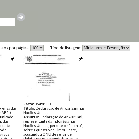
istos por página:
Tipo de listagem:
Pasta:
06458.003
rensa das
Título:
Declaração de Anwar Sani nas
 (ABRI)
Nações Unidas
municado
Assunto:
Declaração de Anwar Sani,
madas
representante da Indonésia nas
nta da
Nações Unidas, perante o 4º comité,
o de
sobre a questão de Timor-Leste,
ativos
acusando a ONU de servir de
onésia e
plataforma propagandistica para a