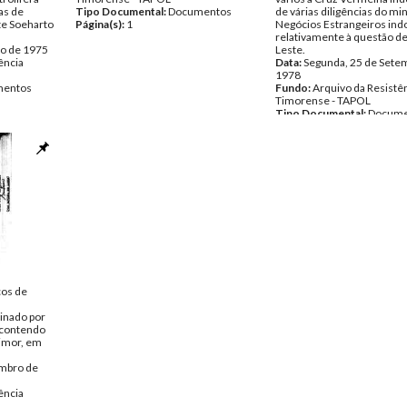
as de
Tipo Documental:
Documentos
de várias diligências do mi
nte Soeharto
Página(s):
1
Negócios Estrangeiros ind
relativamente à questão d
o de 1975
Leste.
ência
Data:
Segunda, 25 de Sete
1978
entos
Fundo:
Arquivo da Resistê
Timorense - TAPOL
Tipo Documental:
Docume
Página(s):
3
os de
inado por
, contendo
imor, em
embro de
ência