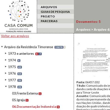
ARQUIVOS
GUIAS DE PESQUISA
PROJETO
PARCERIAS
Documentos:
5
Arquivos
>
Arquivo d
Voltar aos arquivos
Arquivo da Resistência Timorense
15878
I
1973 e anteriores
6
7
1974
6
1975
43
1976
53
1977
35
Pasta:
06457.032
Título:
Comunicado de i
1978
28
dando conta de doações 
para Timor-Leste
03.Frente Externa
1
Assunto:
Comunicado de
da missão permanente da
05.Igreja
1
nas Nações Unidas, dando
doação de quatro televiso
06.Documentação Indonésia
5
Pertamina (companhia pet