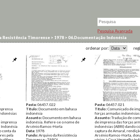
Pesquisa Avançada
a Resistência Timorense
>
1978
>
06.Documentação Indonésia
ordenar por:
reg
Pasta:
06457.022
Pasta:
06457.021
mprensa
Título:
Documento em bahasa
Título:
Comunicado de imp
indonésias
indonésia
forças armadas indonésias
Assunto:
Documento em bahasa
Assunto:
Tradução de co
 imprensa
indonésia. Refere-se o nome de
de imprensa das forças ar
 Indonésia
Arsénio Ramos-Horta
indonésias (ABRI) dando co
 conta da
Data:
1978
captura de Amaral, rendiçã
res pela
Fundo:
Arquivo da Resistência
Arsénio Ramos-Horta, don
rolífera
Timorense - TAPOL
vários à Cruz Vermelha Ind