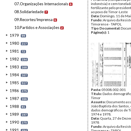
07.Organizações Internacionais
indonésia) e cem tonelad
6
fertilizante pelo preside
08.Solidariedade
ao povo de Timor-Leste
7
Data:
Domingo, 11 de Mai
09.Recortes/Imprensa
Fundo:
Arquivo da Resist
6
Timorense - TAPOL
10.Partidos e Associações
Tipo Documental:
Docum
2
Página(s):
1
1979
99
1980
217
1981
72
1982
194
1983
168
1984
167
1985
517
Pasta:
05008.002.001
1986
275
Título:
Dados demográfic
Timor
1987
166
Assunto:
Documento ass
João Baptista dos Santos
1988
81
dados demográficos de T
1989
1974 e 1978.
197
Data:
Quarta, 27 de Dez
1990
1978
275
Fundo:
Arquivo da Resist
1991
Timorense - TAPOL
494