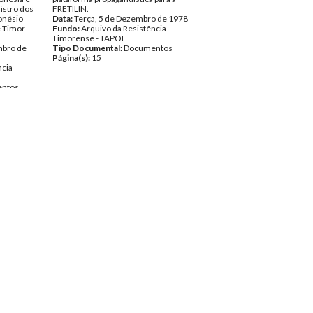
nistro dos
FRETILIN.
onésio
Data:
Terça, 5 de Dezembro de 1978
e Timor-
Fundo:
Arquivo da Resistência
Timorense - TAPOL
mbro de
Tipo Documental:
Documentos
Página(s):
15
ncia
ntos