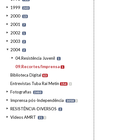
1999
243
2000
13
2001
7
2002
1
2003
2
2004
2
04.Resistência Juvenil
1
09.Recortes/Imprensa
1
Biblioteca Digital
63
Entrevistas Tuba Rai Metin
154
I
Fotografias
2460
Imprensa pós-Independência
3058
I
RESISTÊNCIA-DIVERSOS
2
Videos AMRT
21
I