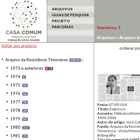
ARQUIVOS
GUIAS DE PESQUISA
PROJETO
PARCERIAS
Imprensa:
1
Arquivos
>
Arquivo d
Voltar aos arquivos
ordenar po
Arquivo da Resistência Timorense
15878
I
1973 e anteriores
6
7
1974
6
1975
43
1976
53
1977
35
Pasta:
07195.014
Título:
Expresso
1978
28
Assunto:
Obituário Benn
1930-2004
1979
99
Autor do artigo:
José Cut
Fundo:
Arquivo da Resist
1980
217
Timorense - Visão/Henri
Botequilha
1981
72
Tipo Documental:
IMPR