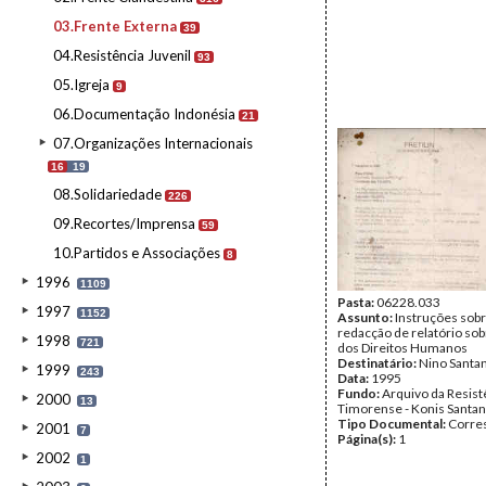
03.Frente Externa
39
04.Resistência Juvenil
93
05.Igreja
9
06.Documentação Indonésia
21
07.Organizações Internacionais
16
19
08.Solidariedade
226
09.Recortes/Imprensa
59
10.Partidos e Associações
8
1996
1109
Pasta:
06228.033
1997
1152
Assunto:
Instruções sobr
redacção de relatório sob
1998
721
dos Direitos Humanos
Destinatário:
Nino Santa
1999
243
Data:
1995
Fundo:
Arquivo da Resist
2000
13
Timorense - Konis Santa
Tipo Documental:
Corre
2001
7
Página(s):
1
2002
1