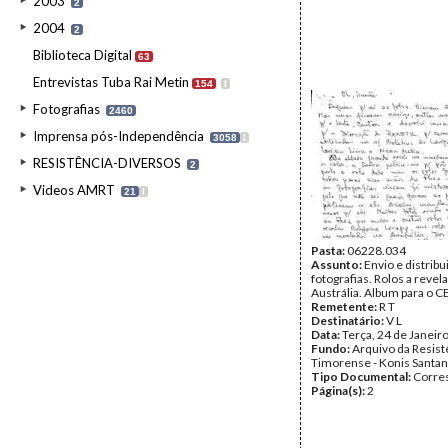
2003
2
2004
2
Biblioteca Digital
63
Entrevistas Tuba Rai Metin
154
I
Fotografias
2460
Imprensa pós-Independência
3058
I
RESISTÊNCIA-DIVERSOS
2
Videos AMRT
21
I
Pasta:
06228.034
Assunto:
Envio e distribu
fotografias. Rolos a revela
Austrália. Album para o CE
Remetente:
R T
Destinatário:
V L
Data:
Terça, 24 de Janeir
Fundo:
Arquivo da Resist
Timorense - Konis Santa
Tipo Documental:
Corre
Página(s):
2