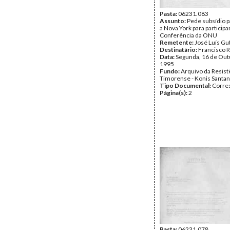
Pasta:
06231.083
Assunto:
Pede subsídio 
a Nova York para participa
Conferência da ONU
Remetente:
José Luís Gu
Destinatário:
Francisco R
Data:
Segunda, 16 de Out
1995
Fundo:
Arquivo da Resist
Timorense - Konis Santa
Tipo Documental:
Corre
Página(s):
2
Pasta:
06231.078