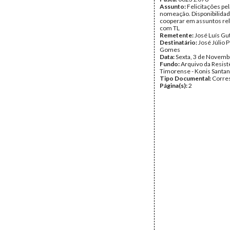
Assunto:
Felicitações pel
nomeação. Disponibilidad
cooperar em assuntos re
com TL
Remetente:
José Luís Gu
Destinatário:
José Júlio 
Gomes
Data:
Sexta, 3 de Novemb
Fundo:
Arquivo da Resist
Timorense - Konis Santa
Tipo Documental:
Corre
Página(s):
2