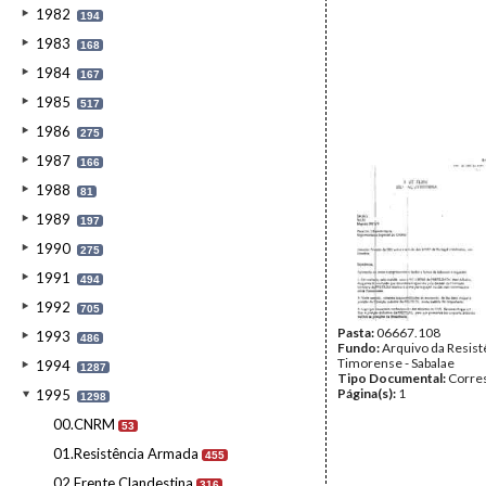
1982
194
1983
168
1984
167
1985
517
1986
275
1987
166
1988
81
1989
197
1990
275
1991
494
1992
705
Pasta:
06667.108
1993
486
Fundo:
Arquivo da Resist
Timorense - Sabalae
1994
1287
Tipo Documental:
Corre
Página(s):
1
1995
1298
00.CNRM
53
01.Resistência Armada
455
02.Frente Clandestina
316