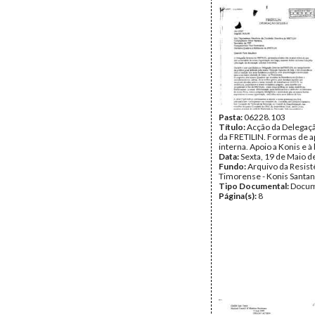
Pasta:
06228.103
Título:
Acção da Delegaç
da FRETILIN. Formas de ap
interna. Apoio a Konis e à 
Data:
Sexta, 19 de Maio d
Fundo:
Arquivo da Resist
Timorense - Konis Santa
Tipo Documental:
Docum
Página(s):
8