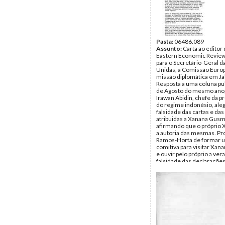
Pasta:
06486.089
Assunto:
Carta ao editor 
Eastern Economic Review
para o Secretário-Geral 
Unidas, a Comissão Europ
missão diplomática em Ja
Resposta a uma coluna pub
de Agosto do mesmo ano
Irawan Abidin, chefe da 
do regime indonésio, aleg
falsidade das cartas e da
atribuidas a Xanana Gusm
afirmando que o próprio 
a autoria das mesmas. Pr
Ramos-Horta de formar 
comitiva para visitar Xa
e ouvir pelo próprio a ver
falsidade das declarações
Abidin. A missão seria co
editor da Far Eastern Ec
Review, o Sr. Irawan Abidi
representante da União 
representante da Legal A
e o próprio Ramos-Horta.
Remetente:
José Ramos 
CNRM
Destinatário:
Far Easter