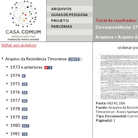
ARQUIVOS
GUIAS DE PESQUISA
Total de resultados:
PROJETO
PARCERIAS
Correspondência:
17
Arquivos
>
Arquivo d
Voltar aos arquivos
ordenar po
Arquivo da Resistência Timorense
15878
I
1973 e anteriores
6
7
1974
6
1975
43
1976
53
1977
35
Pasta:
06241.186
Fundo:
Arquivo da Resist
1978
28
Timorense - Konis Santa
Tipo Documental:
Corre
1979
99
Página(s):
1
1980
217
1981
72