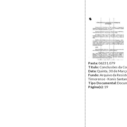
Pasta:
06231.079
Título:
Conclusões da Co
Data:
Quinta, 30 de Març
Fundo:
Arquivo da Resist
Timorense - Konis Santa
Tipo Documental:
Docum
Página(s):
19