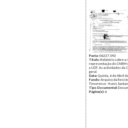
Pasta:
06227.092
Título:
Relatório sobre a 
representação do CNRM 
a UDT. As actividades d
geral.
Data:
Quinta, 6 de Abril 
Fundo:
Arquivo da Resist
Timorense - Konis Santa
Tipo Documental:
Docum
Página(s):
6