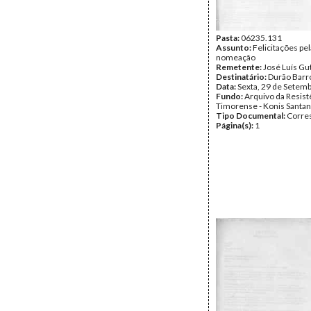
Review
Data:
Segunda, 7 de Agos
Fundo:
Arquivo da Resist
Timorense - TAPOL
Pasta:
06235.131
Tipo Documental:
Assunto:
Felicitações pel
Corre
Página(s):
nomeação
1
Remetente:
José Luís Gu
Destinatário:
Durão Barr
Data:
Sexta, 29 de Setem
Fundo:
Arquivo da Resist
Timorense - Konis Santa
Tipo Documental:
Corre
Página(s):
1