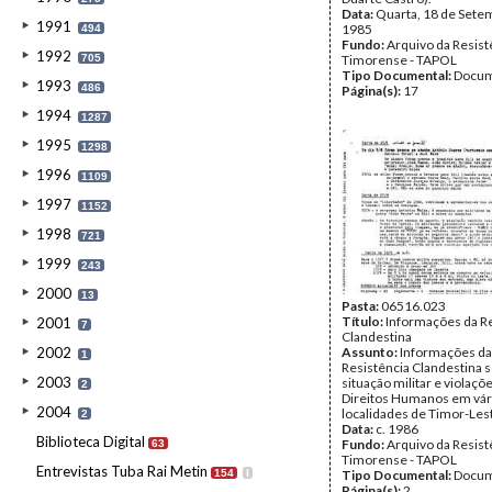
Data:
Quarta, 18 de Sete
1991
1985
494
Fundo:
Arquivo da Resist
1992
705
Timorense - TAPOL
Tipo Documental:
Docum
1993
486
Página(s):
17
1994
1287
1995
1298
1996
1109
1997
1152
1998
721
1999
243
2000
13
Pasta:
06516.023
Título:
Informações da Re
2001
7
Clandestina
2002
Assunto:
Informações da
1
Resistência Clandestina 
2003
situação militar e violaçõ
2
Direitos Humanos em vár
2004
localidades de Timor-Les
2
Data:
c. 1986
Biblioteca Digital
Fundo:
Arquivo da Resist
63
Timorense - TAPOL
Entrevistas Tuba Rai Metin
154
I
Tipo Documental:
Docum
Página(s):
2