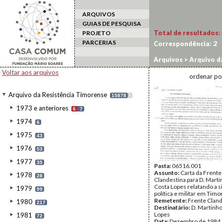
ARQUIVOS
GUIAS DE PESQUISA
Total de resultados:
PROJETO
PARCERIAS
Correspondência:
2
Arquivos
>
Arquivo d
Voltar aos arquivos
ordenar po
Arquivo da Resistência Timorense
15878
I
1973 e anteriores
6
7
1974
6
1975
43
1976
53
1977
35
Pasta:
06516.001
Assunto:
Carta da Frente
1978
28
Clandestina para D. Marti
Costa Lopes relatando a s
1979
99
política e militar em Timo
Remetente:
Frente Cland
1980
217
Destinatário:
D. Martinho
Lopes
1981
72
Data:
Dezembro de 1984