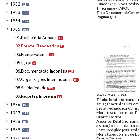
1982
Fundo:
Arquivo da Resist
194
Timorense - TAPOL
1983
Tipo Documental:
Corre
168
Página(s):
3
1984
167
1985
517
01.Resistência Armada
15
02.Frente Clandestina
7
03.Frente Externa
33
05.Igreja
4
06.Documentação Indonésia
15
07.Organizações Internacionais
91
08.Solidariedade
321
Pasta:
05008.004
09.Recortes/Imprensa
31
Título:
Relatório manuscr
situação actual da luta e
1986
275
Leste, redigido por Cami
Moris (pseudónimo de D
1987
166
Duarte Castro)
1988
Assunto:
Relatório manu
81
a situação actual da luta 
1989
Leste, redigido por Cami
197
Moris (pseudónimo de D
1990
Duarte Castro).
275