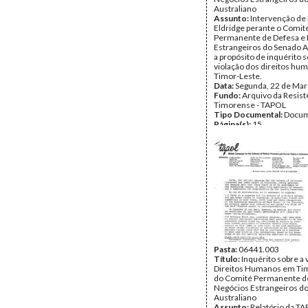
Australiano
Assunto:
Intervenção de P
Eldridge perante o Comit
Permanente de Defesa e
Estrangeiros do Senado A
a propósito de inquérito s
violação dos direitos h
Timor-Leste.
Data:
Segunda, 22 de Mar
Fundo:
Arquivo da Resist
Timorense - TAPOL
Tipo Documental:
Docum
Página(s):
15
Pasta:
06441.003
Título:
Inquérito sobre a 
Direitos Humanos em Ti
do Comité Permanente d
Negócios Estrangeiros d
Australiano
Assunto:
Relatório da TA