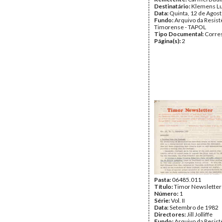
Destinatário:
Klemens L
Data:
Quinta, 12 de Agos
Fundo:
Arquivo da Resist
Timorense - TAPOL
Tipo Documental:
Corre
Página(s):
2
Pasta:
06485.011
Título:
Timor Newsletter
Número:
1
Série:
Vol. II
Data:
Setembro de 1982
Directores:
Jill Jolliffe
Fundo:
Arquivo da Resist