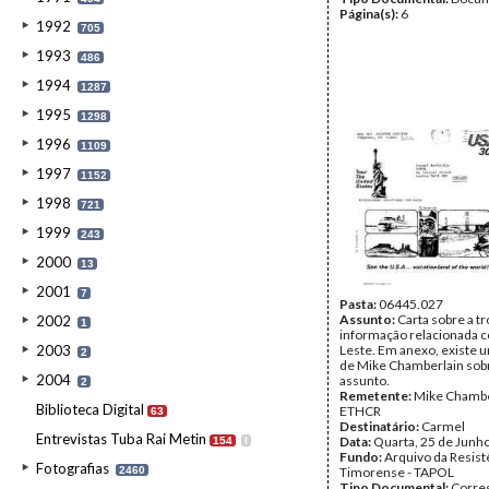
Página(s):
6
1992
705
1993
486
1994
1287
1995
1298
1996
1109
1997
1152
1998
721
1999
243
2000
13
2001
7
Pasta:
06445.027
Assunto:
Carta sobre a t
2002
1
informação relacionada 
2003
Leste. Em anexo, existe u
2
de Mike Chamberlain so
2004
assunto.
2
Remetente:
Mike Chambe
Biblioteca Digital
ETHCR
63
Destinatário:
Carmel
Entrevistas Tuba Rai Metin
Data:
Quarta, 25 de Junh
154
I
Fundo:
Arquivo da Resist
Fotografias
2460
Timorense - TAPOL
Tipo Documental:
Corre