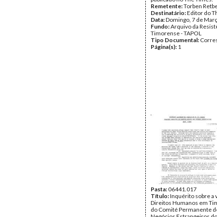
Remetente:
Torben Retbe
Destinatário:
Editor do 
Data:
Domingo, 7 de Mar
Fundo:
Arquivo da Resist
Timorense - TAPOL
Tipo Documental:
Corre
Página(s):
1
Pasta:
06441.017
Título:
Inquérito sobre a 
Direitos Humanos em Ti
do Comité Permanente d
Negócios Estrangeiros d