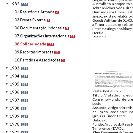
1982
Australiano, a propósito d
194
sobre a violação dos Direi
01.Resistência Armada
Humanos em Timor-Lest
4
anexo, existe o relatório d
03.Frente Externa
Gough Withlam de 01-0
3
a Timor-Leste e os relató
06.Documentação Indonésia
Peter Hastings do Sidney
5
Herald.
07.Organizações Internacionais
28
Data:
s.d.
Fundo:
Arquivo da Resist
08.Solidariedade
129
Timorense - TAPOL
Tipo Documental:
Docum
09.Recortes/Imprensa
22
Página(s):
7
10.Partidos e Associações
3
1983
168
1984
167
1985
517
Pasta:
06473.028
1986
275
Título:
Visita de uma equ
Conselho Mundial de Igre
1987
166
Leste
Assunto:
Artigo sobre vi
1988
81
equipa do Conselho Mund
1989
Igrejas a Timor-Leste.
197
Data:
s.d.
1990
Fundo:
Arquivo da Resist
275
Timorense - TAPOL
1991
Tipo Documental:
Docum
494