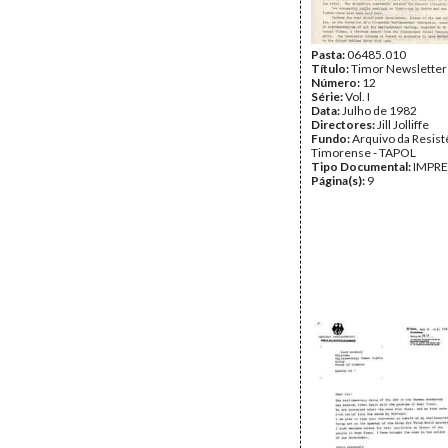
Pasta:
06485.010
Título:
Timor Newsletter
Número:
12
Série:
Vol. I
Data:
Julho de 1982
Directores:
Jill Jolliffe
Fundo:
Arquivo da Resist
Timorense - TAPOL
Tipo Documental:
IMPR
Página(s):
9