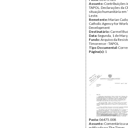
Assunto:
Contribuições i
TAPOL. Declarações da CR
situação humanitária em 
Leste.
Remetente:
Marian Cado
Catholic Agency for Worl
Development
Destinatário:
Carmel Bud
Data:
Segunda, 1 de Març
Fundo:
Arquivo da Resist
Timorense - TAPOL
Tipo Documental:
Corre
Página(s):
1
Pasta:
06475.008
Assunto:
Comentário a u
publicado no The Times.