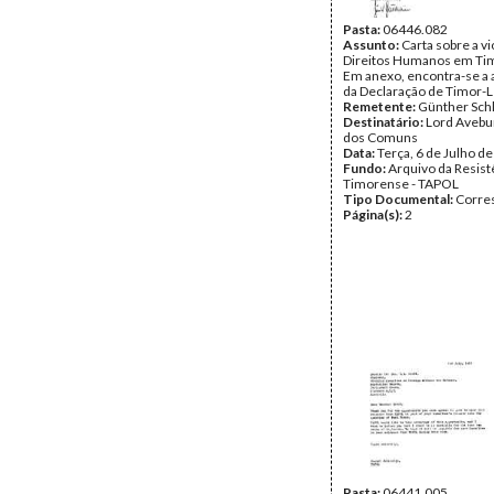
Pasta:
06446.082
Assunto:
Carta sobre a v
Direitos Humanos em Tim
Em anexo, encontra-se a 
da Declaração de Timor-L
Remetente:
Günther Sch
Destinatário:
Lord Avebu
dos Comuns
Data:
Terça, 6 de Julho d
Fundo:
Arquivo da Resist
Timorense - TAPOL
Tipo Documental:
Corre
Página(s):
2
Pasta:
06441.005