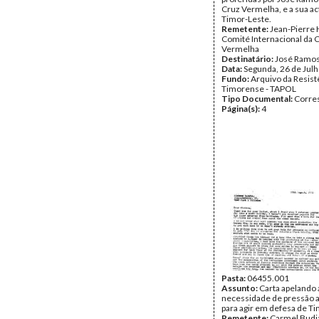
Cruz Vermelha, e a sua a
Timor-Leste.
Remetente:
Jean-Pierre 
Comité Internacional da 
Vermelha
Destinatário:
José Ramos
Data:
Segunda, 26 de Jul
Fundo:
Arquivo da Resist
Timorense - TAPOL
Tipo Documental:
Corre
Página(s):
4
Pasta:
06455.001
Assunto:
Carta apelando 
necessidade de pressão a
para agir em defesa de T
Remetente:
Carmel Budi