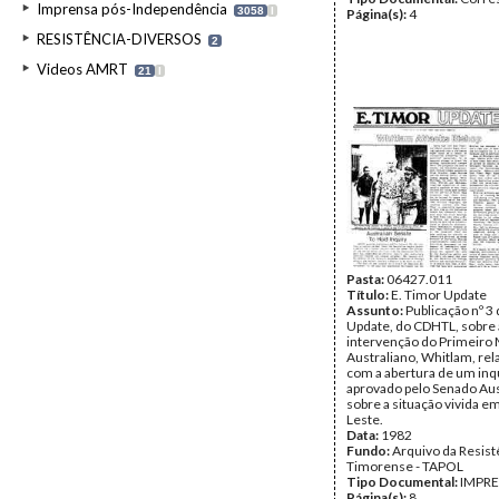
Imprensa pós-Independência
3058
I
Página(s):
4
RESISTÊNCIA-DIVERSOS
2
Videos AMRT
21
I
Pasta:
06427.011
Título:
E. Timor Update
Assunto:
Publicação nº 3 
Update, do CDHTL, sobre 
intervenção do Primeiro 
Australiano, Whitlam, re
com a abertura de um inq
aprovado pelo Senado Aus
sobre a situação vivida e
Leste.
Data:
1982
Fundo:
Arquivo da Resist
Timorense - TAPOL
Tipo Documental:
IMPR
Página(s):
8