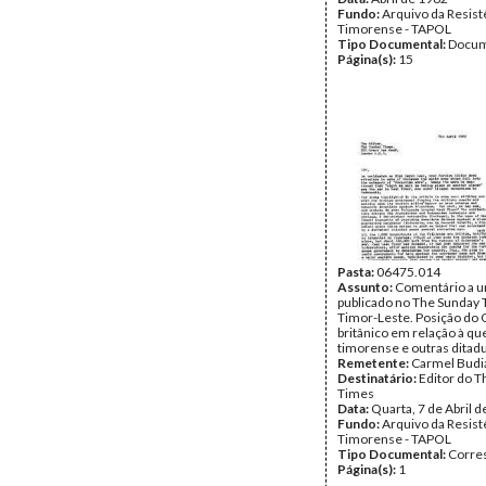
Fundo:
Arquivo da Resist
Timorense - TAPOL
Tipo Documental:
Docum
Página(s):
15
Pasta:
06475.014
Assunto:
Comentário a u
publicado no The Sunday
Timor-Leste. Posição do
britânico em relação à qu
timorense e outras ditad
Remetente:
Carmel Budi
Destinatário:
Editor do 
Times
Data:
Quarta, 7 de Abril 
Fundo:
Arquivo da Resist
Timorense - TAPOL
Tipo Documental:
Corre
Página(s):
1