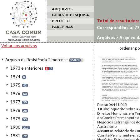
ARQUIVOS
GUIAS DE PESQUISA
Total de resultados:
PROJETO
PARCERIAS
Correspondência:
77
Arquivos
>
Arquivo d
Voltar aos arquivos
ordenar po
Arquivo da Resistência Timorense
15878
I
1973 e anteriores
6
7
1974
6
1975
43
1976
53
1977
35
Pasta:
06441.015
Título:
Inquérito sobre a 
1978
28
Direitos Humanos em Ti
do Comité Permanente d
1979
99
Negócios Estrangeiros d
Australiano
1980
217
Assunto:
Relatório do CII
Comité Permanente em D
1981
72
Negócios Estrangeiros d