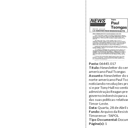
Pasta:
06445.017
Título:
Newsletter do se
americano Paul Tsongas
Assunto:
Newsletter do 
norte-americano Paul Ts
noticiando resoluções pr
si e por Tony Hall no sent
admnistração Reagan pre
governo indonésio para a 
das suas políticas relativ
Timor-Leste.
Data:
Quarta, 28 de Abril
Fundo:
Arquivo da Resist
Timorense - TAPOL
Tipo Documental:
Docum
Página(s):
1