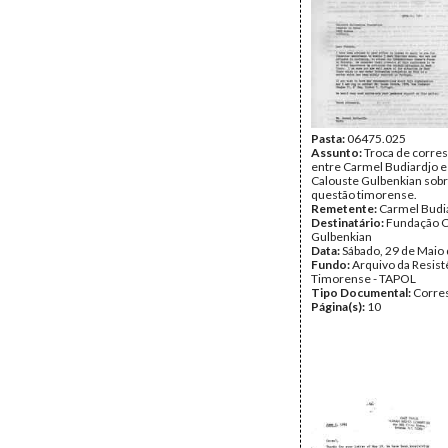
Pasta:
06475.025
Assunto:
Troca de corre
entre Carmel Budiardjo e
Calouste Gulbenkian sobr
questão timorense.
Remetente:
Carmel Budi
Destinatário:
Fundação C
Gulbenkian
Data:
Sábado, 29 de Maio
Fundo:
Arquivo da Resist
Timorense - TAPOL
Tipo Documental:
Corre
Página(s):
10