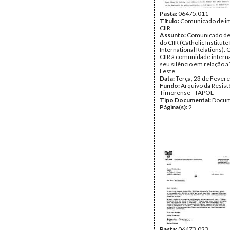
Pasta:
06475.011
Título:
Comunicado de i
CIIR
Assunto:
Comunicado de
do CIIR (Catholic Institute
International Relations). C
CIIR à comunidade interna
seu silêncio em relação a
Leste.
Data:
Terça, 23 de Fevere
Fundo:
Arquivo da Resist
Timorense - TAPOL
Tipo Documental:
Docum
Página(s):
2
Pasta:
06473.023