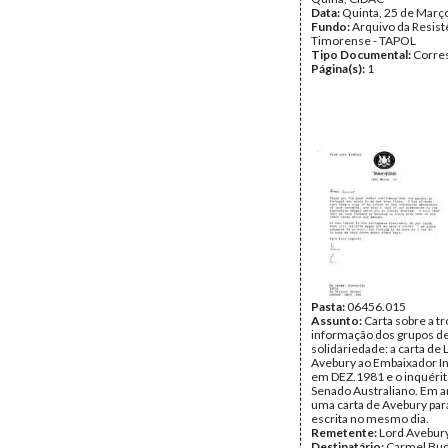
Data:
Quinta, 25 de Març
Fundo:
Arquivo da Resist
Timorense - TAPOL
Tipo Documental:
Corre
Página(s):
1
Pasta:
06456.015
Assunto:
Carta sobre a t
informação dos grupos d
solidariedade: a carta de 
Avebury ao Embaixador I
em DEZ.1981 e o inquérit
Senado Australiano. Em a
uma carta de Avebury par
escrita no mesmo dia.
Remetente:
Lord Avebur
Destinatário:
Carmel Bud