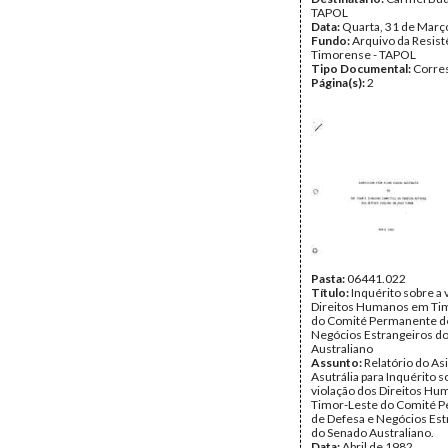
TAPOL
Data:
Quarta, 31 de Març
Fundo:
Arquivo da Resist
Timorense - TAPOL
Tipo Documental:
Corre
Página(s):
2
Pasta:
06441.022
Título:
Inquérito sobre a 
Direitos Humanos em Ti
do Comité Permanente d
Negócios Estrangeiros d
Australiano
Assunto:
Relatório do As
Asutrália para Inquérito s
violação dos Direitos H
Timor-Leste do Comité 
de Defesa e Negócios Est
do Senado Australiano.
Data:
Abril de 1982