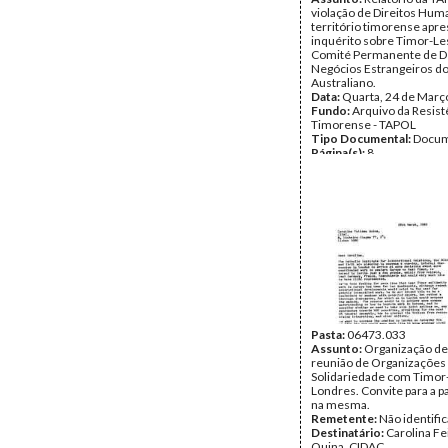
violação de Direitos Hum
território timorense apr
inquérito sobre Timor-Le
Comité Permanente de D
Negócios Estrangeiros d
Australiano.
Data:
Quarta, 24 de Març
Fundo:
Arquivo da Resist
Timorense - TAPOL
Tipo Documental:
Docum
Página(s):
8
Pasta:
06473.033
Assunto:
Organização d
reunião de Organizações
Solidariedade com Timor
Londres. Convite para a p
na mesma.
Remetente:
Não identifi
Destinatário:
Carolina F
Quina, CIDAC