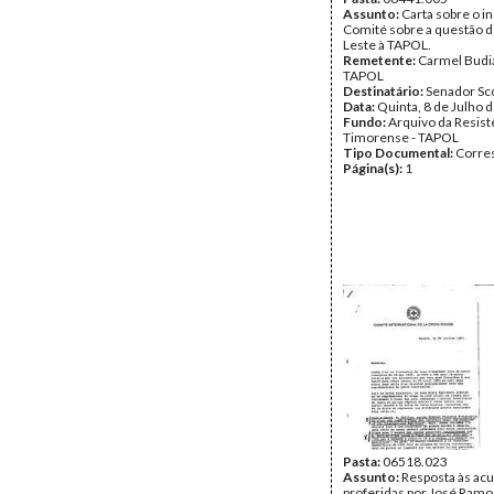
Assunto:
Carta sobre o i
Comité sobre a questão d
Leste à TAPOL.
Remetente:
Carmel Budi
TAPOL
Destinatário:
Senador Sc
Data:
Quinta, 8 de Julho 
Fundo:
Arquivo da Resist
Timorense - TAPOL
Tipo Documental:
Corre
Página(s):
1
Pasta:
06518.023
Assunto:
Resposta às ac
proferidas por José Ramo