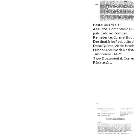
Pasta:
06475.012
Assunto:
Comentário a u
publicado no Kompas.
Remetente:
Carmel Budi
Destinatário:
Redacção 
Data:
Quinta, 28 de Janei
Fundo:
Arquivo da Resist
Timorense - TAPOL
Tipo Documental:
Corre
Página(s):
1