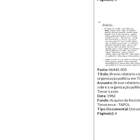
Pasta:
06443.005
Título:
Breve relatório so
organização política em T
Assunto:
Breve relatóri
sobre a organização polít
Timor-Leste.
Data:
1982
Fundo:
Arquivo da Resist
Timorense - TAPOL
Tipo Documental:
Docum
Página(s):
6