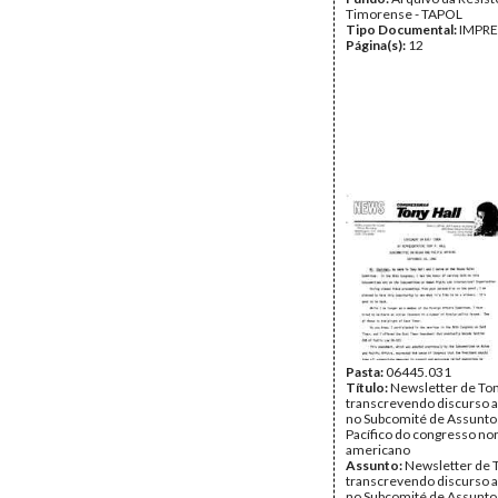
Timorense - TAPOL
Tipo Documental:
IMPR
Página(s):
12
Pasta:
06445.031
Título:
Newsletter de Ton
transcrevendo discurso 
no Subcomité de Assuntos
Pacífico do congresso nor
americano
Assunto:
Newsletter de T
transcrevendo discurso 
no Subcomité de Assuntos