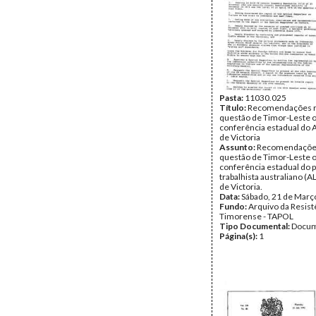
Pasta:
11030.025
Título:
Recomendações re
questão de Timor-Leste o
conferência estadual do 
de Victoria
Assunto:
Recomendações 
questão de Timor-Leste o
conferência estadual do p
trabalhista australiano (A
de Victoria.
Data:
Sábado, 21 de Març
Fundo:
Arquivo da Resist
Timorense - TAPOL
Tipo Documental:
Docum
Página(s):
1