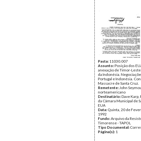
Pasta:
11030.007
Assunto:
Posição dos EU
anexação de Timor-Leste 
da Indonésia. Negociaçõe
Portugal e Indonésia. Co
Massacre de Santa Cruz.
Remetente:
John Seymou
norteamericano
Destinatário:
Dave Karp,
da Câmara Municipal de S
EUA
Data:
Quinta, 20 de Fever
1992
Fundo:
Arquivo da Resist
Timorense - TAPOL
Tipo Documental:
Corre
Página(s):
1