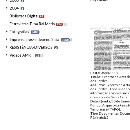
2003
2
2004
2
Biblioteca Digital
63
Entrevistas Tuba Rai Metin
154
I
Fotografias
2460
Imprensa pós-Independência
3058
I
RESISTÊNCIA-DIVERSOS
2
Videos AMRT
21
I
Pasta:
06447.113
Título:
Excerto de Acta 
dos Lordes
Assunto:
Excerto de Act
dos Lordes - Lord Judd sol
informação ao Governo s
massacre de Santa Cruz.
Data:
Quinta, 30 de Janei
Fundo:
Arquivo da Resist
Timorense - TAPOL
Tipo Documental:
Docum
Página(s):
2