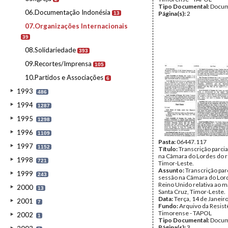
Tipo Documental:
Docum
06.Documentação Indonésia
Página(s):
2
13
07.Organizações Internacionais
39
08.Solidariedade
393
09.Recortes/Imprensa
105
10.Partidos e Associações
6
1993
486
1994
1287
1995
1298
1996
1109
Pasta:
06447.117
1997
1152
Título:
Transcrição parcia
na Câmara do Lordes do re
1998
721
Timor-Leste.
Assunto:
Transcrição par
1999
243
sessão na Câmara do Lor
Reino Unido relativa ao 
2000
13
Santa Cruz, Timor-Leste.
Data:
Terça, 14 de Janeir
2001
7
Fundo:
Arquivo da Resist
Timorense - TAPOL
2002
1
Tipo Documental:
Docum
Página(s):
3