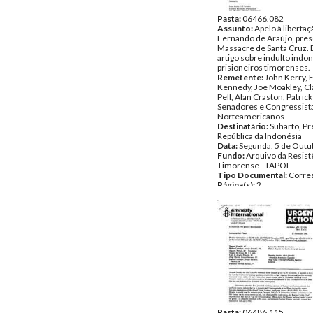
Pasta:
06466.082
Assunto:
Apelo à libertaç
Fernando de Araújo, pres
Massacre de Santa Cruz.
artigo sobre indulto indon
prisioneiros timorenses.
Remetente:
John Kerry,
Kennedy, Joe Moakley, Cl
Pell, Alan Craston, Patrick
Senadores e Congressist
Norteamericanos
Destinatário:
Suharto, Pr
República da Indonésia
Data:
Segunda, 5 de Outu
Fundo:
Arquivo da Resist
Timorense - TAPOL
Tipo Documental:
Corre
Página(s):
2
Pasta:
06486.115