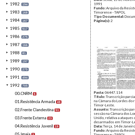
1982
1991
194
Fundo:
Arquivo da Resist
1983
Timorense - TAPOL
168
Tipo Documental:
Docum
1984
Página(s):
2
167
1985
517
1986
275
1987
166
1988
81
1989
197
1990
275
1991
494
1992
705
Pasta:
06447.114
00.CNRM
6
Título:
Transcrição parcia
na Câmara do Lordes do re
01.Resistência Armada
48
Timor-Leste.
Assunto:
Transcrição par
02.Frente Clandestina
51
sessão na Câmara dos Lo
03.Frente Externa
Unido, relativa a ataques 
23
desarmados em Timor-Le
04.Resistência Juvenil
Data:
Terça, 14 de Janeir
19
Fundo:
Arquivo da Resist
05.Igreja
Timorense - TAPOL
2