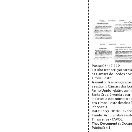
Pasta:
06447.119
Título:
Transcrição parcia
na Câmara do Lordes do re
Timor-Leste.
Assunto:
Transcrição par
sessão na Câmara dos Lo
Reino Unido relativa ao 
Santa Cruz, à venda de ar
Indonésia e ao número d
em Timor-Leste desde a 
indonésia.
Data:
Terça, 18 de Fevere
Fundo:
Arquivo da Resist
Timorense - TAPOL
Tipo Documental:
Docum
Página(s):
1