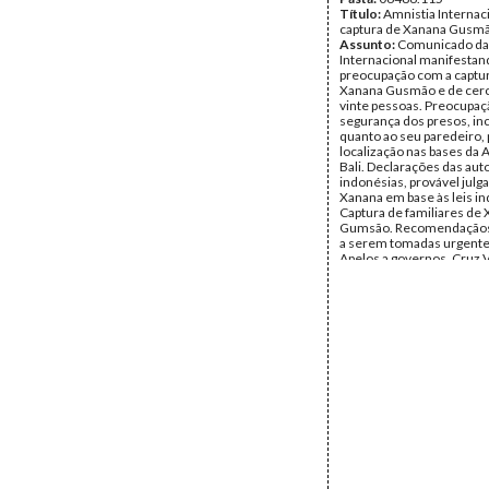
Título:
Amnistia Internac
captura de Xanana Gusmã
Assunto:
Comunicado da
Internacional manifestan
preocupação com a captu
Xanana Gusmão e de cerc
vinte pessoas. Preocupaç
segurança dos presos, in
quanto ao seu paredeiro, 
localização nas bases da
Bali. Declarações das aut
indonésias, provável jul
Xanana em base às leis in
Captura de familiares de
Gumsão. Recomendaçãos
a serem tomadas urgent
Apelos a governos, Cruz 
advogados independente
Data:
Sexta, 27 de Novem
1992
Fundo:
Arquivo da Resist
Timorense - TAPOL
Tipo Documental:
Docum
Página(s):
2