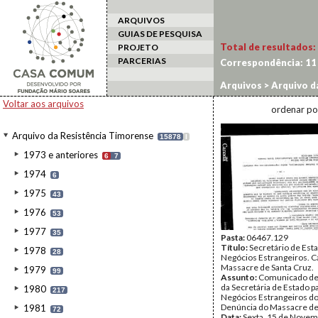
ARQUIVOS
GUIAS DE PESQUISA
Total de resultados:
PROJETO
PARCERIAS
Correspondência:
11
Arquivos
>
Arquivo d
Voltar aos arquivos
ordenar po
Arquivo da Resistência Timorense
15878
I
1973 e anteriores
6
7
1974
6
1975
43
1976
53
1977
35
Pasta:
06467.129
Título:
Secretário de Est
1978
28
Negócios Estrangeiros. C
Massacre de Santa Cruz.
1979
99
Assunto:
Comunicado de
da Secretária de Estado p
1980
217
Negócios Estrangeiros d
Denúncia do Massacre de
1981
72
Data:
Sexta, 15 de Novem