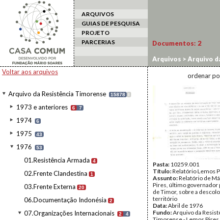
ARQUIVOS
GUIAS DE PESQUISA
PROJETO
PARCERIAS
Documentos:
2
Arquivos
>
Arquivo d
Voltar aos arquivos
ordenar po
Arquivo da Resistência Timorense
15878
I
1973 e anteriores
6
7
1974
6
1975
43
1976
53
01.Resistência Armada
4
Pasta:
10259.001
Título:
Relatório Lemos P
02.Frente Clandestina
1
Assunto:
Relatório de M
Pires, último governador
03.Frente Externa
20
de Timor, sobre a descol
território
06.Documentação Indonésia
2
Data:
Abril de 1976
Fundo:
Arquivo da Resist
07.Organizações Internacionais
2
4
Timorense - Lemos Pires