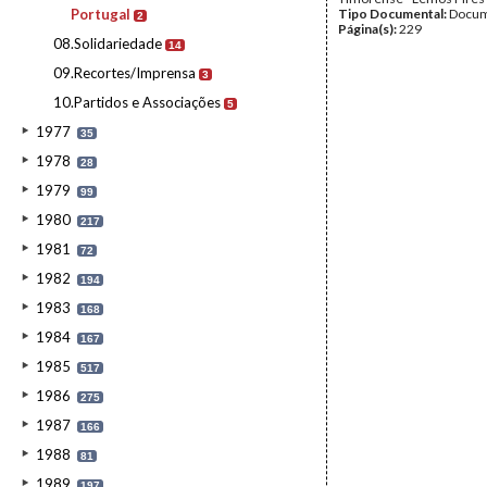
Portugal
Tipo Documental:
Docum
2
Página(s):
229
08.Solidariedade
14
09.Recortes/Imprensa
3
10.Partidos e Associações
5
1977
35
1978
28
1979
99
1980
217
1981
72
1982
194
1983
168
1984
167
1985
517
1986
275
1987
166
1988
81
1989
197