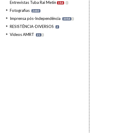
Entrevistas Tuba Rai Metin
154
I
Fotografias
2460
Imprensa pós-Independência
3058
I
RESISTÊNCIA-DIVERSOS
2
Videos AMRT
21
I