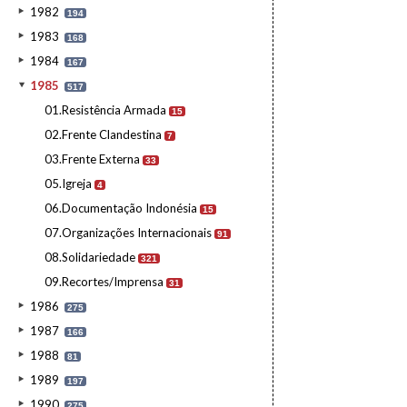
1982
194
1983
168
1984
167
1985
517
01.Resistência Armada
15
02.Frente Clandestina
7
03.Frente Externa
33
05.Igreja
4
06.Documentação Indonésia
15
07.Organizações Internacionais
91
08.Solidariedade
321
09.Recortes/Imprensa
31
1986
275
1987
166
1988
81
1989
197
1990
275