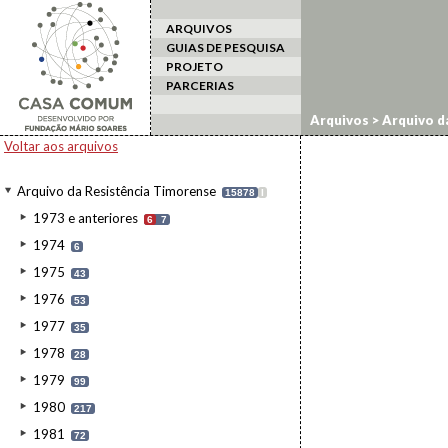
ARQUIVOS
GUIAS DE PESQUISA
PROJETO
PARCERIAS
Arquivos
>
Arquivo d
Voltar aos arquivos
Arquivo da Resistência Timorense
15878
I
1973 e anteriores
6
7
1974
6
1975
43
1976
53
1977
35
1978
28
1979
99
1980
217
1981
72