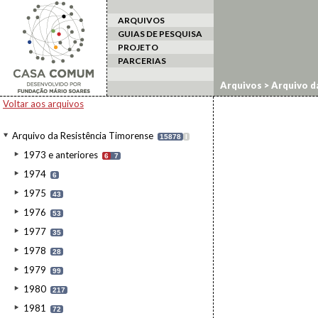
ARQUIVOS
GUIAS DE PESQUISA
PROJETO
PARCERIAS
Arquivos
>
Arquivo d
Voltar aos arquivos
Arquivo da Resistência Timorense
15878
I
1973 e anteriores
6
7
1974
6
1975
43
1976
53
1977
35
1978
28
1979
99
1980
217
1981
72