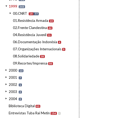
1999
243
00.CNRT
19
77
01.Resistência Armada
10
02.Frente Clandestina
44
04.Resistência Juvenil
11
06.Documentação Indonésia
4
07.Organizações Internacionais
9
08.Solidariedade
38
09.Recortes/Imprensa
50
2000
13
2001
7
2002
1
2003
2
2004
2
Biblioteca Digital
63
Entrevistas Tuba Rai Metin
154
I