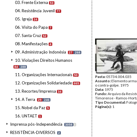
03. Frente Externa
53
04. Resistência Juvenil
77
05. Igreja
24
06. Visita do Papa
7
07. Santa Cruz
52
08. Manifestações
4
09. Administração Indonésia
27
268
10. Violações Direitos Humanos
84
288
11. Organizações Internacionais
50
Pasta:
05734.004.035
Assunto:
Elemento arma
12. Organizações Solidariedade
665
o contra-golpe. 1975
Data:
1975
13. Recortes/Imprensa
34
Fundo:
Arquivo da Resist
Timorense - Ramos-Hort
14. A Terra
29
246
Tipo Documental:
Fotogr
Página(s):
1
15. Nobel da Paz
5
16. UNTAET
1
Imprensa pós-Independência
3058
I
RESISTÊNCIA-DIVERSOS
2