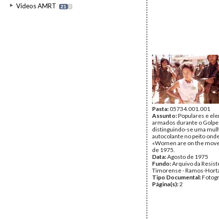
Videos AMRT
21
I
Pasta:
05734.001.001
Assunto:
Populares e el
armados durante o Golpe
distinguindo-se uma mu
autocolante no peito onde
«Women are on the move
de 1975.
Data:
Agosto de 1975
Fundo:
Arquivo da Resist
Timorense - Ramos-Hort
Tipo Documental:
Fotogr
Página(s):
2