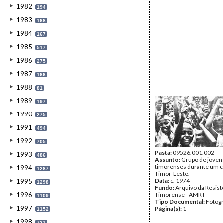
1982
194
1983
168
1984
167
1985
517
1986
275
1987
166
1988
81
1989
197
1990
275
1991
494
1992
705
Pasta:
09526.001.002
1993
486
Assunto:
Grupo de joven
timorenses durante um 
1994
1287
Timor-Leste.
Data:
c. 1974
1995
1298
Fundo:
Arquivo da Resist
1996
Timorense - AMRT
1109
Tipo Documental:
Fotogr
1997
Página(s):
1
1152
1998
721