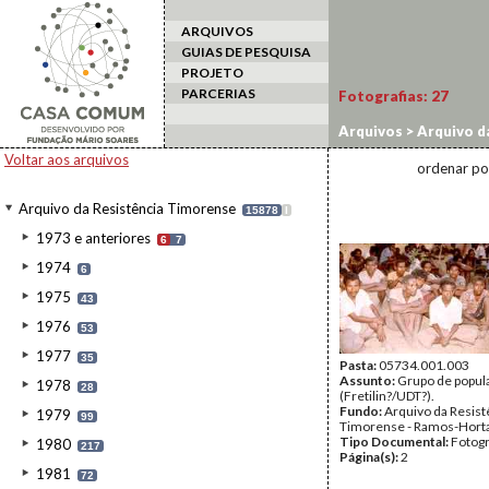
ARQUIVOS
GUIAS DE PESQUISA
PROJETO
PARCERIAS
Fotografias:
27
Arquivos
>
Arquivo d
Golpe/Contra-golpe
Voltar aos arquivos
ordenar po
Arquivo da Resistência Timorense
15878
I
1973 e anteriores
6
7
1974
6
1975
43
1976
53
1977
35
Pasta:
05734.001.003
Assunto:
Grupo de popul
1978
28
(Fretilin?/UDT?).
Fundo:
Arquivo da Resist
1979
99
Timorense - Ramos-Hort
Tipo Documental:
Fotogr
1980
217
Página(s):
2
1981
72