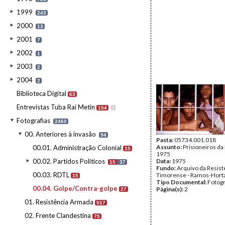
1999
243
2000
13
2001
7
2002
1
2003
2
2004
2
Biblioteca Digital
63
Entrevistas Tuba Rai Metin
154
I
Fotografias
2460
00. Anteriores à invasão
94
Pasta:
05734.001.018
Assunto:
Prisioneiros da F
00.01. Administração Colonial
15
1975
00.02. Partidos Políticos
Data:
1975
15
37
Fundo:
Arquivo da Resist
00.03. RDTL
Timorense - Ramos-Hort
15
Tipo Documental:
Fotogr
00.04. Golpe/Contra-golpe
Página(s):
2
27
01. Resistência Armada
517
02. Frente Clandestina
75