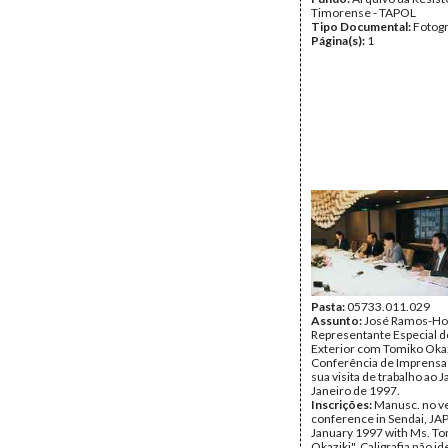
Timorense - TAPOL
Tipo Documental:
Fotogr
Página(s):
1
Pasta:
05733.011.029
Assunto:
José Ramos-Hor
Representante Especial 
Exterior com Tomiko Oka
Conferência de Imprensa
sua visita de trabalho ao J
Janeiro de 1997.
Inscrições:
Manusc. no ve
conference in Sendai, JA
January 1997 with Ms. T
Okaziki". Caligrafia não id