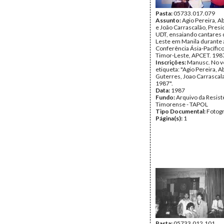
Pasta:
05733.017.079
Assunto:
Agio Pereira, A
e João Carrascalão, Presi
UDT, ensaiando cantares 
Leste em Manila durante 
Conferência Ásia-Pacífic
Timor-Leste, APCET. 198
Inscrições:
Manusc. No v
etiqueta: "Agio Pereira, A
Guterres, Joao Carrascal
1987".
Data:
1987
Fundo:
Arquivo da Resist
Timorense - TAPOL
Tipo Documental:
Fotogr
Página(s):
1
Pasta:
05733.012.101