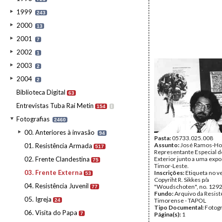
1999
243
2000
13
2001
7
2002
1
2003
2
2004
2
Biblioteca Digital
63
Entrevistas Tuba Rai Metin
154
I
Fotografias
2460
00. Anteriores à invasão
94
Pasta:
05733.025.008
Assunto:
José Ramos-Hor
01. Resistência Armada
517
Representante Especial 
02. Frente Clandestina
Exterior junto a uma expo
75
Timor-Leste.
03. Frente Externa
Inscrições:
Etiqueta no v
53
Copyriht R. Sikkes p/a
04. Resistência Juvenil
"Woudschoten", no. 1292
77
Fundo:
Arquivo da Resist
05. Igreja
Timorense - TAPOL
24
Tipo Documental:
Fotogr
06. Visita do Papa
7
Página(s):
1