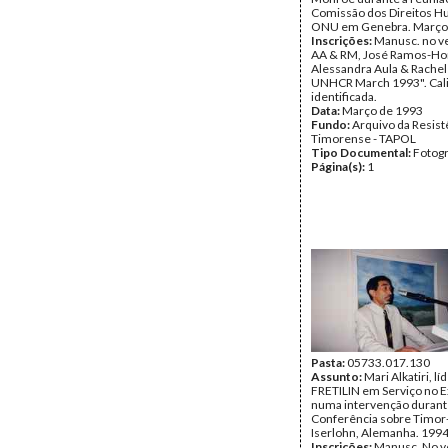
Comissão dos Direitos 
ONU em Genebra. Março 
Inscrições:
Manusc. no ve
AA & RM, José Ramos-Hor
Alessandra Aula & Rache
UNHCR March 1993". Cali
identificada.
Data:
Março de 1993
Fundo:
Arquivo da Resist
Timorense - TAPOL
Tipo Documental:
Fotogr
Página(s):
1
Pasta:
05733.017.130
Assunto:
Mari Alkatiri, lí
FRETILIN em Serviço no E
numa intervenção durant
Conferência sobre Timor
Iserlohn, Alemanha. 199
Inscrições:
Manusc. No v