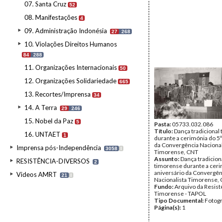
07. Santa Cruz
52
08. Manifestações
4
09. Administração Indonésia
27
268
10. Violações Direitos Humanos
84
288
11. Organizações Internacionais
50
12. Organizações Solidariedade
665
13. Recortes/Imprensa
34
14. A Terra
29
246
15. Nobel da Paz
5
Pasta:
05733.032.086
Título:
Dança tradicional
16. UNTAET
1
durante a cerimónia do 5º
da Convergência Nacional
Imprensa pós-Independência
3058
I
Timorense, CNT
Assunto:
Dança tradicion
RESISTÊNCIA-DIVERSOS
2
timorense durante a ceri
aniversário da Convergên
Videos AMRT
21
I
Nacionalista Timorense, 
Fundo:
Arquivo da Resist
Timorense - TAPOL
Tipo Documental:
Fotogr
Página(s):
1