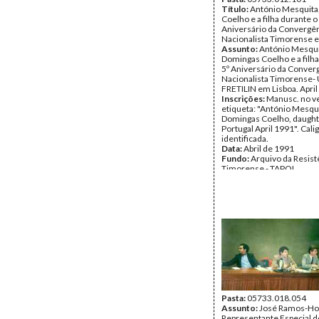
Título:
António Mesquita
Coelho e a filha durante o
Aniversário da Convergê
Nacionalista Timorense 
Assunto:
António Mesqui
Domingas Coelho e a filha
5º Aniversário da Conver
Nacionalista Timorense-
FRETILIN em Lisboa. April
Inscrições:
Manusc. no v
etiqueta: "António Mesqui
Domingas Coelho, daughte
Portugal April 1991". Cali
identificada.
Data:
Abril de 1991
Fundo:
Arquivo da Resist
Timorense - TAPOL
Tipo Documental:
Fotogr
Página(s):
1
Pasta:
05733.018.054
Assunto:
José Ramos-Hor
Representante Especial 