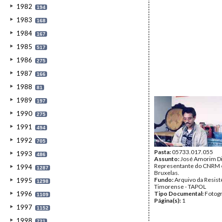
1982
194
1983
168
1984
167
1985
517
1986
275
1987
166
1988
81
1989
197
1990
275
1991
494
1992
705
Pasta:
05733.017.055
1993
486
Assunto:
José Amorim Di
Representante do CNRM
1994
1287
Bruxelas.
Fundo:
Arquivo da Resist
1995
1298
Timorense - TAPOL
1996
Tipo Documental:
Fotogr
1109
Página(s):
1
1997
1152
1998
721