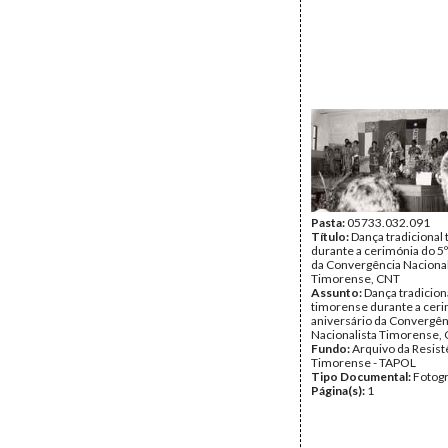
Pasta:
05733.032.091
Título:
Dança tradicional
durante a cerimónia do 5º
da Convergência Nacional
Timorense, CNT
Assunto:
Dança tradicion
timorense durante a ceri
aniversário da Convergên
Nacionalista Timorense, 
Fundo:
Arquivo da Resist
Timorense - TAPOL
Tipo Documental:
Fotogr
Página(s):
1