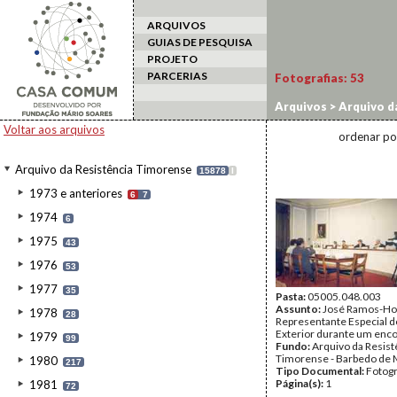
ARQUIVOS
GUIAS DE PESQUISA
PROJETO
PARCERIAS
Fotografias:
53
Arquivos
>
Arquivo d
Voltar aos arquivos
ordenar po
Arquivo da Resistência Timorense
15878
I
1973 e anteriores
6
7
1974
6
1975
43
1976
53
1977
35
Pasta:
05005.048.003
Assunto:
José Ramos-Hor
1978
28
Representante Especial 
Exterior durante um enc
1979
99
Fundo:
Arquivo da Resist
Timorense - Barbedo de 
1980
217
Tipo Documental:
Fotogr
Página(s):
1
1981
72