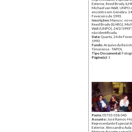
Exterior, Reed Brody, ILH
Michael van Walt, UNPO 
encontro em Genebra. 24
Fevereiro de 1993.
Inscrições:
Manusc. no ve
Reed Brody (ILHRG), Mich
Walt (UNPO), 24/2/1993". 
não identificada.
Data:
Quarta, 24 de Fever
1993
Fundo:
Arquivo da Resist
Timorense - TAPOL
Tipo Documental:
Fotogr
Página(s):
1
Pasta:
05733.018.043
Assunto:
José Ramos-Hor
Representante Especial 
Exterior, Alessandra Aula
Monroe durante a reuniã