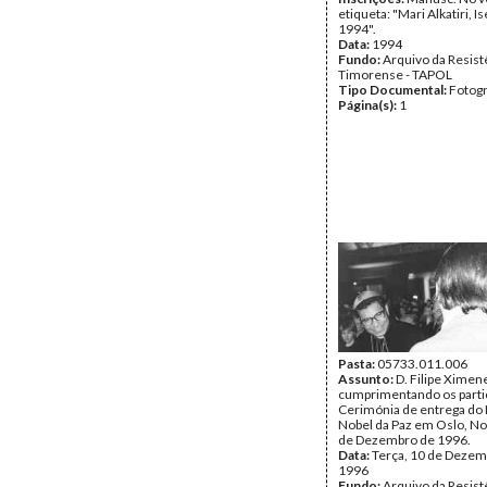
etiqueta: "Mari Alkatiri, I
1994".
Data:
1994
Fundo:
Arquivo da Resist
Timorense - TAPOL
Tipo Documental:
Fotogr
Página(s):
1
Pasta:
05733.011.006
Assunto:
D. Filipe Ximen
cumprimentando os parti
Cerimónia de entrega do
Nobel da Paz em Oslo, No
de Dezembro de 1996.
Data:
Terça, 10 de Dezem
1996
Fundo:
Arquivo da Resist