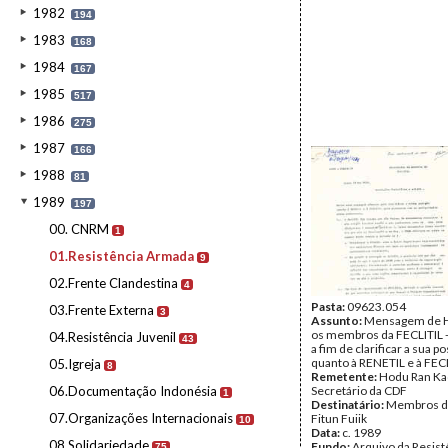
1982
194
1983
168
1984
167
1985
517
1986
275
1987
166
1988
81
1989
197
00. CNRM
1
01.Resistência Armada
9
02.Frente Clandestina
4
Pasta:
09623.054
03.Frente Externa
3
Assunto:
Mensagem de H
os membros da FECLITIL - 
04.Resistência Juvenil
43
a fim de clarificar a sua p
quanto à RENETIL e à FEC
05.Igreja
8
Remetente:
Hodu Ran Kad
06.Documentação Indonésia
Secretário da CDF
1
Destinatário:
Membros da
07.Organizações Internacionais
Fitun Fuiik
10
Data:
c. 1989
08.Solidariedade
Fundo:
Arquivo da Resist
75