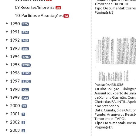
Timorense - RENETIL
09.Recortes/Imprensa
Tipo Documental:
Corre
29
Página(s):
3
10. Partidos e Associações
14
1990
275
1991
494
1992
705
1993
486
1994
1287
1995
1298
1996
1109
1997
1152
Pasta:
06438.056
Título:
Solução - Diálogo 
1998
721
Assunto:
Excerto de um
1999
de Xanana Gusmão, Com
243
Chefe das FALINTIL. Apelo
2000
e ao referendo.
13
Data:
Quinta, 5 de Outub
2001
Fundo:
Arquivo da Resist
7
Timorense - TAPOL
2002
Tipo Documental:
Docum
1
Página(s):
3
2003
2