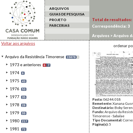
ARQUIVOS
GUIAS DE PESQUISA
Total de resultados:
PROJETO
PARCERIAS
Correspondência:
3
Arquivos
>
Arquivo d
Voltar aos arquivos
ordenar po
Arquivo da Resistência Timorense
15878
I
1973 e anteriores
6
7
1974
6
1975
43
1976
53
1977
35
Pasta:
06244.018
Remetente:
Xanana Gus
1978
28
Destinatário:
Boby Seren
Fundo:
Arquivo da Resist
1979
99
Timorense - Sabalae
Tipo Documental:
Corre
1980
217
Página(s):
5
1981
72