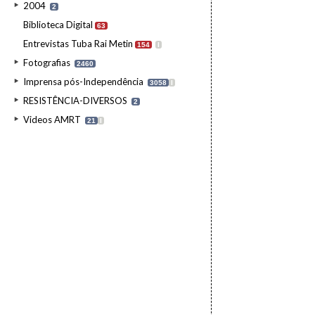
2004
2
Biblioteca Digital
63
Entrevistas Tuba Rai Metin
154
I
Fotografias
2460
Imprensa pós-Independência
3058
I
RESISTÊNCIA-DIVERSOS
2
Videos AMRT
21
I