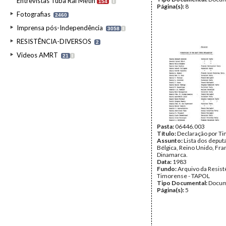
Entrevistas Tuba Rai Metin
154
I
Página(s):
8
Fotografias
2460
Imprensa pós-Independência
3058
I
RESISTÊNCIA-DIVERSOS
2
Videos AMRT
21
I
Pasta:
06446.003
Título:
Declaração por T
Assunto:
Lista dos deput
Bélgica, Reino Unido, Franç
Dinamarca.
Data:
1983
Fundo:
Arquivo da Resist
Timorense - TAPOL
Tipo Documental:
Docum
Página(s):
5