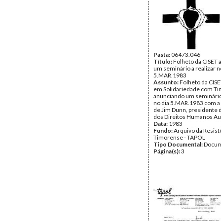
Pasta:
06473.046
Título:
Folheto da CISET
um seminário a realizar n
5.MAR.1983
Assunto:
Folheto da CISE
em Solidariedade com Ti
anunciando um seminário 
no dia 5.MAR.1983 com a
de Jim Dunn, presidente
dos Direitos Humanos Aus
Data:
1983
Fundo:
Arquivo da Resist
Timorense - TAPOL
Tipo Documental:
Docum
Página(s):
3