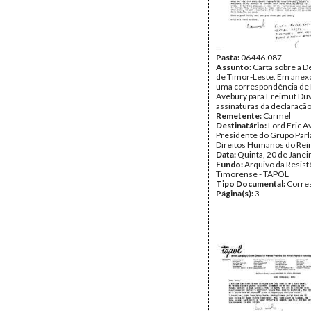
Pasta:
06446.087
Assunto:
Carta sobre a D
de Timor-Leste. Em anexo
uma correspondência de
Avebury para Freimut Du
assinaturas da declaração
Remetente:
Carmel
Destinatário:
Lord Eric A
Presidente do Grupo Par
Direitos Humanos do Rei
Data:
Quinta, 20 de Janei
Fundo:
Arquivo da Resist
Timorense - TAPOL
Tipo Documental:
Corre
Página(s):
3