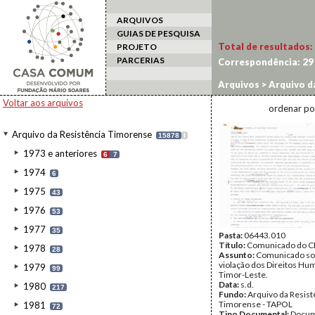
ARQUIVOS
GUIAS DE PESQUISA
Total de resultados:
PROJETO
PARCERIAS
Correspondência:
29
Arquivos
>
Arquivo d
Voltar aos arquivos
ordenar po
Arquivo da Resistência Timorense
15878
I
1973 e anteriores
6
7
1974
6
1975
43
1976
53
1977
35
Pasta:
06443.010
Título:
Comunicado do 
1978
28
Assunto:
Comunicado so
violação dos Direitos H
1979
99
Timor-Leste.
Data:
s.d.
1980
217
Fundo:
Arquivo da Resist
Timorense - TAPOL
1981
72
Tipo Documental:
Docum