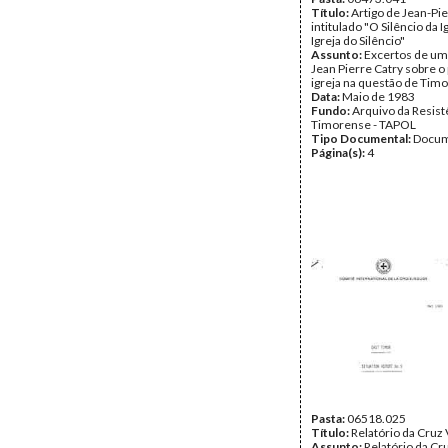
Título:
Artigo de Jean-Pie
intitulado "O Silêncio da I
Igreja do Silêncio"
Assunto:
Excertos de um 
Jean Pierre Catry sobre o 
igreja na questão de Timo
Data:
Maio de 1983
Fundo:
Arquivo da Resist
Timorense - TAPOL
Tipo Documental:
Docum
Página(s):
4
Pasta:
06518.025
Título:
Relatório da Cruz
Assunto:
Relatório da C