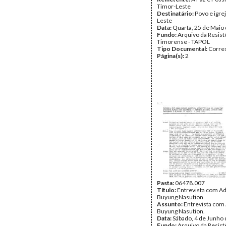
Timor-Leste
Destinatário:
Povo e igre
Leste
Data:
Quarta, 25 de Maio
Fundo:
Arquivo da Resist
Timorense - TAPOL
Tipo Documental:
Corre
Página(s):
2
Pasta:
06478.007
Título:
Entrevista com A
Buyung Nasution.
Assunto:
Entrevista com
Buyung Nasution.
Data:
Sábado, 4 de Junho
Fundo:
Arquivo da Resist