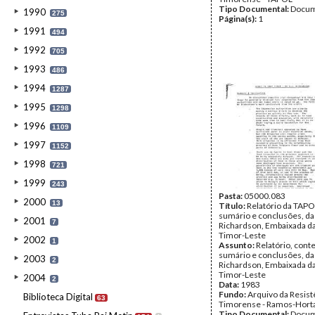
Tipo Documental:
Docum
1990
275
Página(s):
1
1991
494
1992
705
1993
486
1994
1287
1995
1298
1996
1109
1997
1152
1998
721
1999
243
Pasta:
05000.083
2000
13
Título:
Relatório da TAP
sumário e conclusões, da 
2001
7
Richardson, Embaixada da 
Timor-Leste
2002
1
Assunto:
Relatório, cont
sumário e conclusões, da 
2003
2
Richardson, Embaixada da 
Timor-Leste
2004
2
Data:
1983
Fundo:
Arquivo da Resist
Biblioteca Digital
63
Timorense - Ramos-Hort
Tipo Documental:
Docum