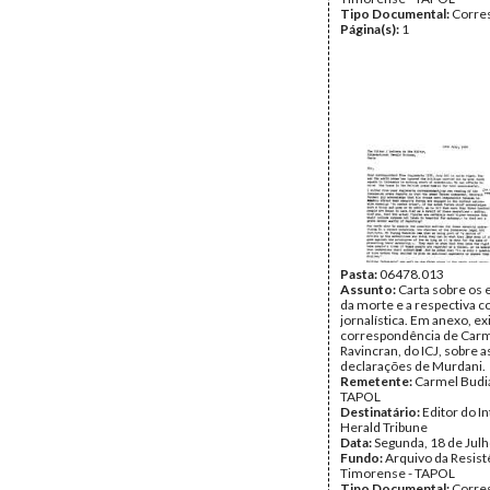
Tipo Documental:
Corre
Página(s):
1
Pasta:
06478.013
Assunto:
Carta sobre os
da morte e a respectiva c
jornalística. Em anexo, e
correspondência de Carm
Ravincran, do ICJ, sobre a
declarações de Murdani.
Remetente:
Carmel Budi
TAPOL
Destinatário:
Editor do I
Herald Tribune
Data:
Segunda, 18 de Jul
Fundo:
Arquivo da Resist
Timorense - TAPOL
Tipo Documental:
Corre