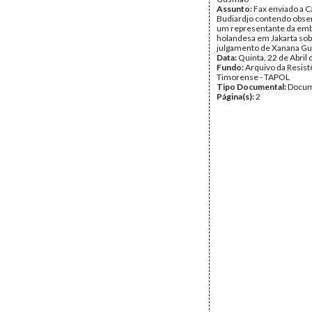
Assunto:
Fax enviado a 
Budiardjo contendo obse
um representante da em
holandesa em Jakarta sob
julgamento de Xanana G
Data:
Quinta, 22 de Abril
Fundo:
Arquivo da Resist
Timorense - TAPOL
Tipo Documental:
Docum
Página(s):
2