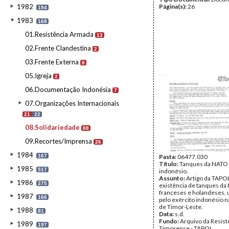
1982
Página(s):
26
194
1983
168
01.Resistência Armada
13
02.Frente Clandestina
2
03.Frente Externa
8
05.Igreja
2
06.Documentação Indonésia
7
07.Organizações Internacionais
21
22
08.Solidariedade
88
09.Recortes/Imprensa
26
1984
167
Pasta:
06477.030
Título:
Tanques da NATO 
1985
517
indonésio.
Assunto:
Artigo da TAPOL
1986
275
existência de tanques da
franceses e holandeses, u
1987
166
pelo exército indonésio 
de Timor-Leste.
1988
81
Data:
s.d.
Fundo:
Arquivo da Resist
1989
197
Timorense - TAPOL