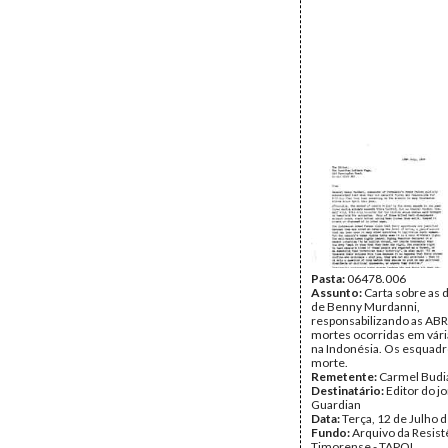
Pasta:
06478.006
Assunto:
Carta sobre as 
de Benny Murdanni,
responsabilizando as ABRI
mortes ocorridas em vári
na Indonésia. Os esquadr
morte.
Remetente:
Carmel Budi
Destinatário:
Editor do j
Guardian
Data:
Terça, 12 de Julho 
Fundo:
Arquivo da Resist
Timorense - TAPOL