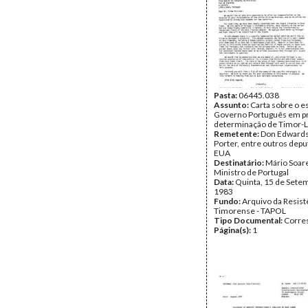
Pasta:
06445.038
Assunto:
Carta sobre o e
Governo Português em pro
determinação de Timor-L
Remetente:
Don Edwards,
Porter, entre outros dep
EUA
Destinatário:
Mário Soare
Ministro de Portugal
Data:
Quinta, 15 de Sete
1983
Fundo:
Arquivo da Resist
Timorense - TAPOL
Tipo Documental:
Corre
Página(s):
1