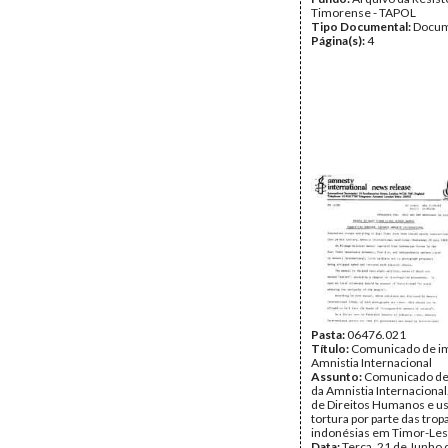
Timorense - TAPOL
Tipo Documental:
Docum
Página(s):
4
Pasta:
06476.021
Título:
Comunicado de i
Amnistia Internacional
Assunto:
Comunicado de
da Amnistia Internacional
de Direitos Humanos e u
tortura por parte das trop
indonésias em Timor-Les
Data:
Terça, 21 de Junho