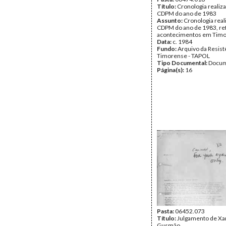
Título:
Cronologia realiza
CDPM do ano de 1983
Assunto:
Cronologia real
CDPM do ano de 1983, re
acontecimentos em Timo
Data:
c. 1984
Fundo:
Arquivo da Resist
Timorense - TAPOL
Tipo Documental:
Docum
Página(s):
16
Pasta:
06452.073
Título:
Julgamento de Xa
Gusmão