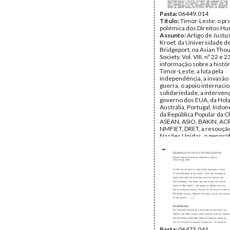
Pasta:
06449.014
Título:
Timor-Leste: o pr
polémica dos Direitos Hu
Assunto:
Artigo de Justu
Kroef, da Universidade d
Bridgeport, na Asian Tho
Society, Vol. VIII, nº 22 e 
informação sobre a histór
Timor-Leste, a luta pela
independência, a invasão m
guerra, o apoio internacio
solidariedade, a interven
governo dos EUA, da Hol
Austrália, Portugal, Indon
da República Popular da Ch
ASEAN, ASIO, BAKIN, ACR
NMFIET, DRET, a resouçã
Nações Unidas, o genocíd
intervenção do PKI, Ramo
Igreja.
Data:
Março de 1983 - Ju
Fundo:
Arquivo da Resist
Timorense - TAPOL
Tipo Documental:
Docum
Página(s):
22
Pasta:
06473.041