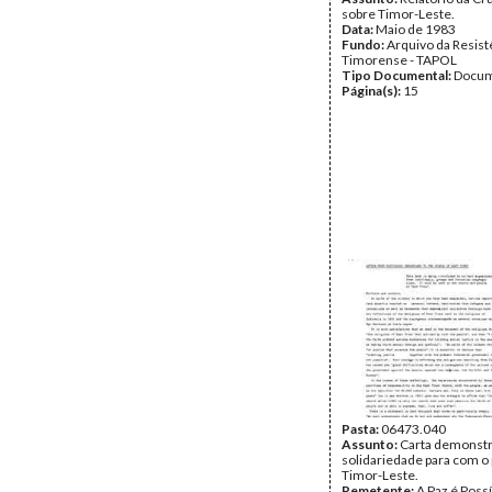
sobre Timor-Leste.
Data:
Maio de 1983
Fundo:
Arquivo da Resist
Timorense - TAPOL
Tipo Documental:
Docum
Página(s):
15
Pasta:
06473.040
Assunto:
Carta demonst
solidariedade para com o
Timor-Leste.
Remetente:
A Paz é Poss