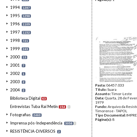
1994
1287
1995
1298
1996
1109
1997
1152
1998
721
1999
243
2000
13
2001
7
2002
1
2003
2
Pasta:
06457.033
Título:
Suara
2004
2
Assunto:
Timor-Leste
Biblioteca Digital
Data:
Quarta, 28 de Fever
63
1979
Entrevistas Tuba Rai Metin
Fundo:
Arquivo da Resist
154
I
Timorense - TAPOL
Fotografias
Tipo Documental:
IMPR
2460
Página(s):
8
Imprensa pós-Independência
3058
I
RESISTÊNCIA-DIVERSOS
2