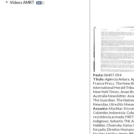
Videos AMRT
21
I
Pasta:
06457.054
Título:
Agência Antara, A
France Press, The New St
International Herald Trib
New York Times, Asian B
Australia Newsletter, Asi
The Guardian, The Nation
Newsday, Utrechts Nieu
Assunto:
Mochtar; Encon
Colombo; Indonésia; Cuba
resistência armada; FRETI
indígenas; Suharto; TNI; A
Habibie; Chomsky; fome; 
forçado; Direitos Humanos
Nações Unidas; Igreja; B