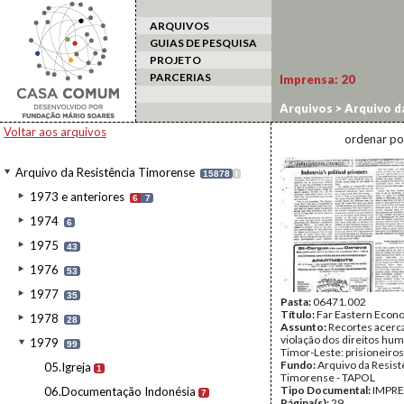
ARQUIVOS
GUIAS DE PESQUISA
PROJETO
PARCERIAS
Imprensa:
20
Arquivos
>
Arquivo d
Voltar aos arquivos
ordenar po
Arquivo da Resistência Timorense
15878
I
1973 e anteriores
6
7
1974
6
1975
43
1976
53
1977
35
Pasta:
06471.002
Título:
Far Eastern Econ
1978
28
Assunto:
Recortes acerc
violação dos direitos h
1979
99
Timor-Leste: prisioneiros 
Fundo:
Arquivo da Resist
05.Igreja
1
Timorense - TAPOL
Tipo Documental:
IMPR
06.Documentação Indonésia
7
Página(s):
29