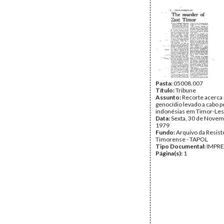
Lisboa; guerrilha; Igreja; 
malária; subnutrição; auxí
internacional; Mochtar; c
Data:
Outubro de 1979 -
de 1979
Fundo:
Arquivo da Resist
Timorense - TAPOL
Tipo Documental:
IMPR
Página(s):
49
Pasta:
05008.007
Título:
Tribune
Assunto:
Recorte acerca
genocídio levado a cabo p
indonésias em Timor-Les
Data:
Sexta, 30 de Novem
1979
Fundo:
Arquivo da Resist
Timorense - TAPOL
Tipo Documental:
IMPR
Página(s):
1