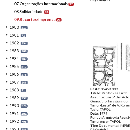
07.Organizações Internacionais
37
08.Solidariedade
34
09.Recortes/Imprensa
20
1980
217
1981
72
1982
194
1983
168
1984
167
1985
517
1986
275
1987
166
Pasta:
06458.009
1988
81
Título:
Pacific Research
Assunto:
Livro "Um Acto
1989
197
Genocídio: Invasão indon
Timor-Leste", de A. Kohe
1990
275
Taylo; TAPOL
1991
Data:
1979
494
Fundo:
Arquivo da Resist
1992
Timorense - TAPOL
705
Tipo Documental:
IMPR
1993
Página(s):
1
486