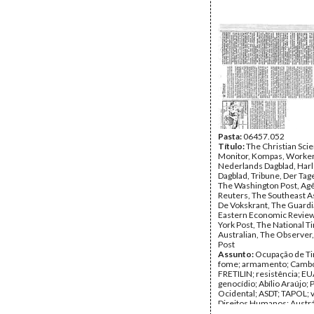
Pasta:
06457.052
Título:
The Christian Sci
Monitor, Kompas, Worker
Nederlands Dagblad, Har
Dagblad, Tribune, Der Tag
The Washington Post, Ag
Reuters, The Southeast A
De Vokskrant, The Guardi
Eastern Economic Revie
York Post, The National T
Australian, The Observer,
Post
Assunto:
Ocupação de Ti
fome; armamento; Cambo
FRETILIN; resistência; EU
genocídio; Abílio Araújo; 
Ocidental; ASDT; TAPOL; 
Direitos Humanos; Austrá
detenções; prisões; refug