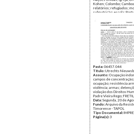
Kohen; Colombo; Cambod
relatórios; refugiados; m
subnutrição; escola; Portu
Dunn; solidariedade; HRC
assassinato de jornalistas
Greg Shackleton; Balibo;
Gary Cunningham; Tony S
UDT; NATO; Brian Peters
Rennie; Ramos-Horta; Os
APODETI; EUA; Padres; P
Leoneto Vieira Rego
Data:
Maio de 1979 - Ago
Fundo:
Arquivo da Resist
Timorense - TAPOL
Tipo Documental:
IMPR
Página(s):
Pasta:
06457.044
47
Título:
Utrechts Nieuwsb
Assunto:
Ocupação indon
campos de concentração; 
ocupação; resistência ar
violência; armas; detençõ
violação dos Direitos Hu
Padre Vieira Rego; FRETI
Data:
Segunda, 20 de Ago
Fundo:
Arquivo da Resist
Timorense - TAPOL
Tipo Documental:
IMPR
Página(s):
3