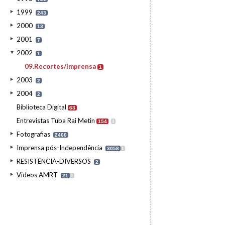
1999
243
2000
13
2001
7
2002
1
09.Recortes/Imprensa
1
2003
2
2004
2
Biblioteca Digital
63
Entrevistas Tuba Rai Metin
154
I
Fotografias
2460
Imprensa pós-Independência
3058
I
RESISTÊNCIA-DIVERSOS
2
Videos AMRT
21
I