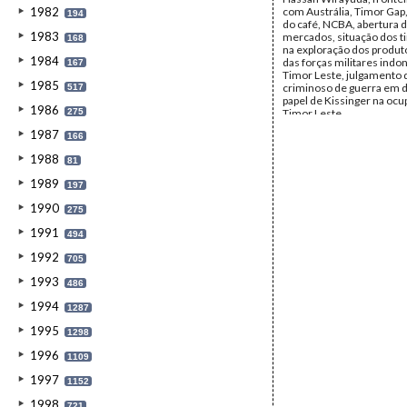
1982
com Austrália, Timor Gap,
194
do café, NCBA, abertura 
1983
mercados, situação dos 
168
na exploração dos produt
1984
das forças militares indo
167
Timor Leste, julgamento 
1985
criminoso de guerra em d
517
papel de Kissinger na oc
1986
275
Timor Leste.
Data:
Fevereiro de 2002 
1987
166
2002
Fundo:
Arquivo da Resist
1988
81
Timorense - TAPOL
Tipo Documental:
IMPR
1989
197
Página(s):
9
1990
275
1991
494
1992
705
1993
486
1994
1287
1995
1298
1996
1109
1997
1152
1998
721