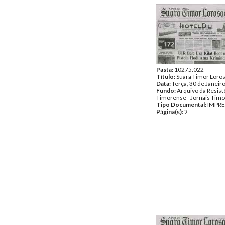
Pasta:
10275.022
Título:
Suara Timor Loro
Data:
Terça, 30 de Janeir
Fundo:
Arquivo da Resist
Timorense - Jornais Tim
Tipo Documental:
IMPR
Página(s):
2