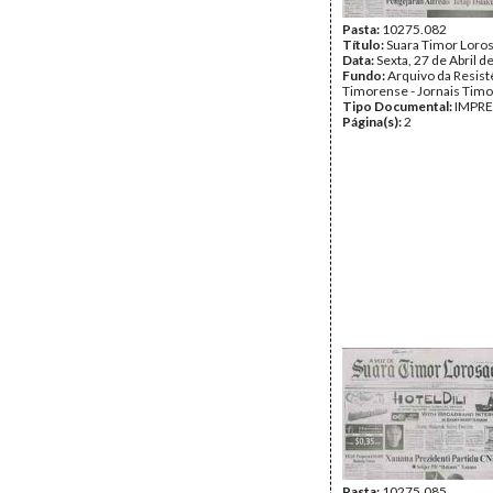
Pasta:
10275.082
Título:
Suara Timor Loro
Data:
Sexta, 27 de Abril d
Fundo:
Arquivo da Resist
Timorense - Jornais Tim
Tipo Documental:
IMPR
Página(s):
2
Pasta:
10275.085