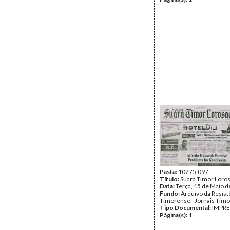
Pasta:
10275.097
Título:
Suara Timor Loro
Data:
Terça, 15 de Maio 
Fundo:
Arquivo da Resist
Timorense - Jornais Tim
Tipo Documental:
IMPR
Página(s):
1