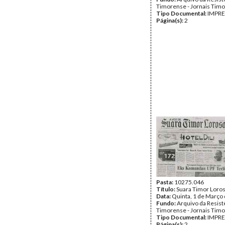
Timorense - Jornais Tim
Tipo Documental:
IMPR
Página(s):
2
Pasta:
10275.046
Título:
Suara Timor Loro
Data:
Quinta, 1 de Março
Fundo:
Arquivo da Resist
Timorense - Jornais Tim
Tipo Documental:
IMPR
Página(s):
2