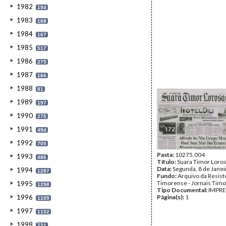
1982
194
1983
168
1984
167
1985
517
1986
275
1987
166
1988
81
1989
197
1990
275
1991
494
1992
705
Pasta:
10275.004
1993
486
Título:
Suara Timor Loro
Data:
Segunda, 8 de Jane
1994
1287
Fundo:
Arquivo da Resist
Timorense - Jornais Tim
1995
1298
Tipo Documental:
IMPR
1996
Página(s):
1
1109
1997
1152
1998
721