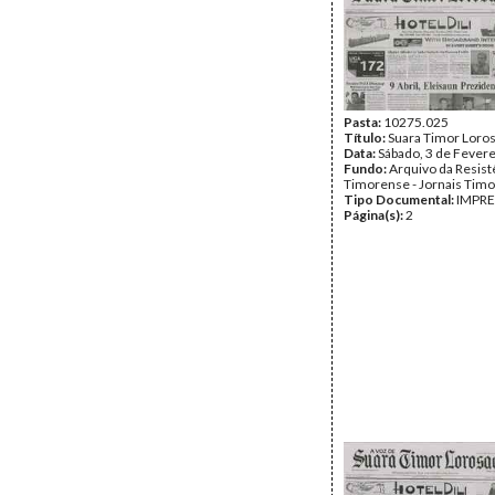
Pasta:
10275.025
Título:
Suara Timor Loro
Data:
Sábado, 3 de Fever
Fundo:
Arquivo da Resist
Timorense - Jornais Tim
Tipo Documental:
IMPR
Página(s):
2