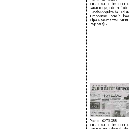
Título:
Suara Timor Loro
Data:
Terça, 1 de Maio de
Fundo:
Arquivo da Resist
Timorense - Jornais Tim
Tipo Documental:
IMPR
Página(s):
2
Pasta:
10275.088
Título:
Suara Timor Loro
Data:
Sexta, 4 de Maio de