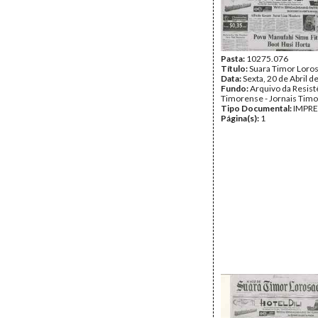
Pasta:
10275.076
Título:
Suara Timor Loro
Data:
Sexta, 20 de Abril d
Fundo:
Arquivo da Resist
Timorense - Jornais Tim
Tipo Documental:
IMPR
Página(s):
1