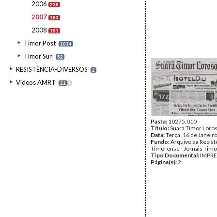
2006
236
2007
183
2008
191
Timor Post
1034
Timor Sun
52
RESISTÊNCIA-DIVERSOS
2
Videos AMRT
21
I
Pasta:
10275.010
Título:
Suara Timor Loro
Data:
Terça, 16 de Janeir
Fundo:
Arquivo da Resist
Timorense - Jornais Tim
Tipo Documental:
IMPR
Página(s):
2