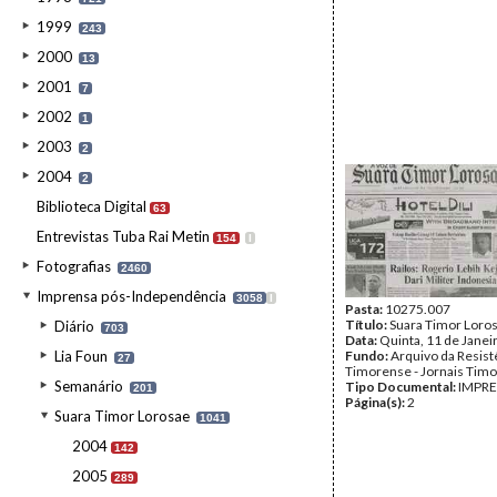
1999
243
2000
13
2001
7
2002
1
2003
2
2004
2
Biblioteca Digital
63
Entrevistas Tuba Rai Metin
154
I
Fotografias
2460
Imprensa pós-Independência
3058
I
Pasta:
10275.007
Título:
Suara Timor Loro
Diário
703
Data:
Quinta, 11 de Janei
Lia Foun
Fundo:
Arquivo da Resist
27
Timorense - Jornais Tim
Semanário
Tipo Documental:
IMPR
201
Página(s):
2
Suara Timor Lorosae
1041
2004
142
2005
289