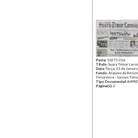
Pasta:
10275.016
Título:
Suara Timor Loro
Data:
Terça, 23 de Janeir
Fundo:
Arquivo da Resist
Timorense - Jornais Tim
Tipo Documental:
IMPR
Página(s):
2