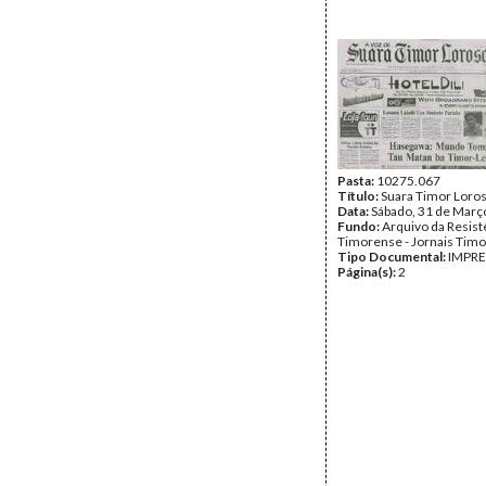
Pasta:
10275.067
Título:
Suara Timor Loro
Data:
Sábado, 31 de Març
Fundo:
Arquivo da Resist
Timorense - Jornais Tim
Tipo Documental:
IMPR
Página(s):
2