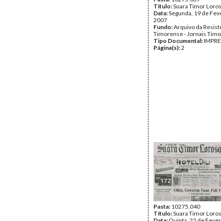
Título:
Suara Timor Loro
Data:
Segunda, 19 de Fev
2007
Fundo:
Arquivo da Resist
Timorense - Jornais Tim
Tipo Documental:
IMPR
Página(s):
2
Pasta:
10275.040
Título:
Suara Timor Loro
Data:
Quinta, 22 de Fever