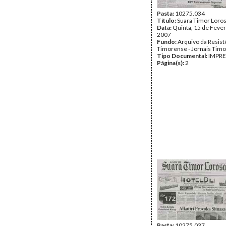
Pasta:
10275.034
Título:
Suara Timor Loro
Data:
Quinta, 15 de Fever
2007
Fundo:
Arquivo da Resist
Timorense - Jornais Tim
Tipo Documental:
IMPR
Página(s):
2
Pasta:
10275.037