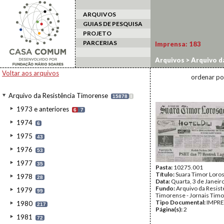
ARQUIVOS
GUIAS DE PESQUISA
PROJETO
PARCERIAS
Imprensa:
183
Arquivos
>
Arquivo d
2007
Voltar aos arquivos
ordenar po
Arquivo da Resistência Timorense
15878
I
1973 e anteriores
6
7
1974
6
1975
43
1976
53
1977
35
Pasta:
10275.001
Título:
Suara Timor Loro
1978
28
Data:
Quarta, 3 de Janeir
Fundo:
Arquivo da Resist
1979
99
Timorense - Jornais Tim
Tipo Documental:
IMPR
1980
217
Página(s):
2
1981
72