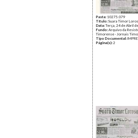
Pasta:
10275.079
Título:
Suara Timor Loro
Data:
Terça, 24 de Abril 
Fundo:
Arquivo da Resist
Timorense - Jornais Tim
Tipo Documental:
IMPR
Página(s):
2