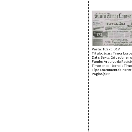
Pasta:
10275.019
Título:
Suara Timor Loro
Data:
Sexta, 26 de Janeir
Fundo:
Arquivo da Resist
Timorense - Jornais Tim
Tipo Documental:
IMPR
Página(s):
2