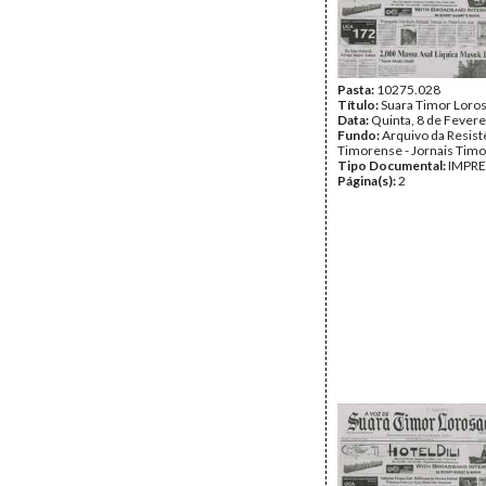
Pasta:
10275.028
Título:
Suara Timor Loro
Data:
Quinta, 8 de Fevere
Fundo:
Arquivo da Resist
Timorense - Jornais Tim
Tipo Documental:
IMPR
Página(s):
2