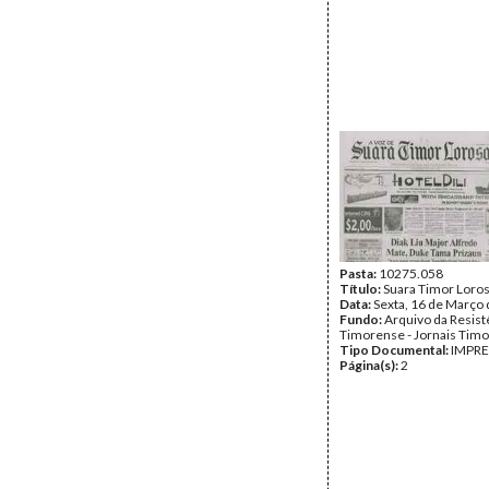
Pasta:
10275.058
Título:
Suara Timor Loro
Data:
Sexta, 16 de Março
Fundo:
Arquivo da Resist
Timorense - Jornais Tim
Tipo Documental:
IMPR
Página(s):
2