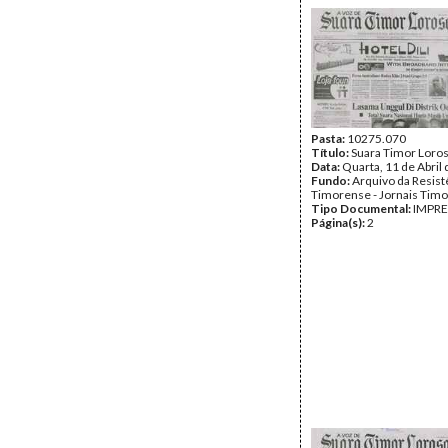
Pasta:
10275.070
Título:
Suara Timor Loro
Data:
Quarta, 11 de Abril
Fundo:
Arquivo da Resist
Timorense - Jornais Tim
Tipo Documental:
IMPR
Página(s):
2