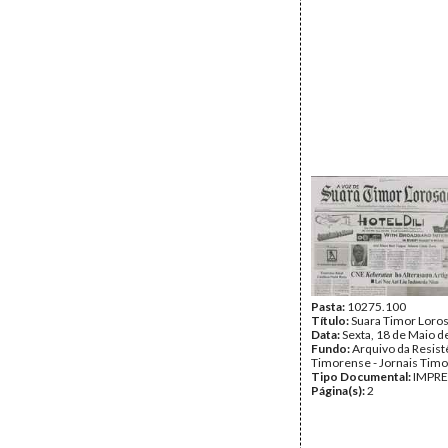
Pasta:
10275.100
Título:
Suara Timor Loro
Data:
Sexta, 18 de Maio d
Fundo:
Arquivo da Resist
Timorense - Jornais Tim
Tipo Documental:
IMPR
Página(s):
2