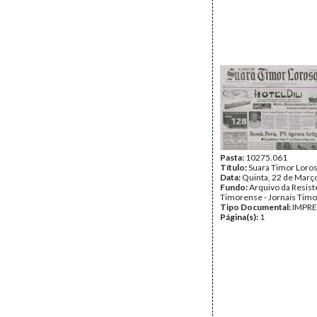
Pasta:
10275.061
Título:
Suara Timor Loro
Data:
Quinta, 22 de Març
Fundo:
Arquivo da Resist
Timorense - Jornais Tim
Tipo Documental:
IMPR
Página(s):
1