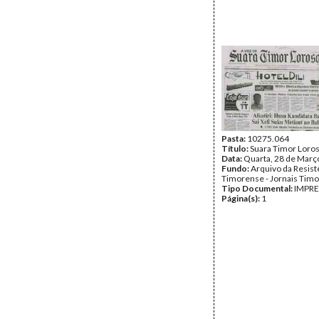
Pasta:
10275.064
Título:
Suara Timor Loro
Data:
Quarta, 28 de Març
Fundo:
Arquivo da Resist
Timorense - Jornais Tim
Tipo Documental:
IMPR
Página(s):
1