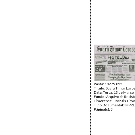
Pasta:
10275.055
Título:
Suara Timor Loro
Data:
Terça, 13 de Março
Fundo:
Arquivo da Resist
Timorense - Jornais Tim
Tipo Documental:
IMPR
Página(s):
3