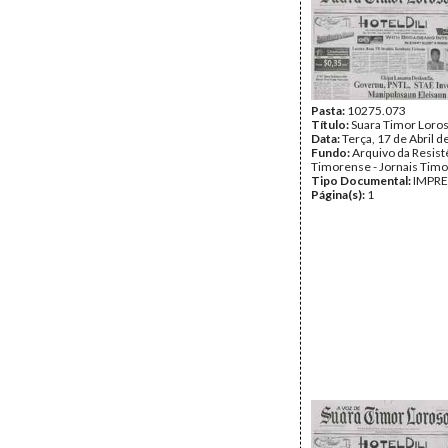
Pasta:
10275.073
Título:
Suara Timor Loro
Data:
Terça, 17 de Abril 
Fundo:
Arquivo da Resist
Timorense - Jornais Tim
Tipo Documental:
IMPR
Página(s):
1