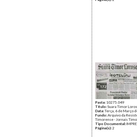
Pasta:
10275.049
Título:
Suara Timor Loro
Data:
Terça, 6 de Março 
Fundo:
Arquivo da Resist
Timorense - Jornais Tim
Tipo Documental:
IMPR
Página(s):
2