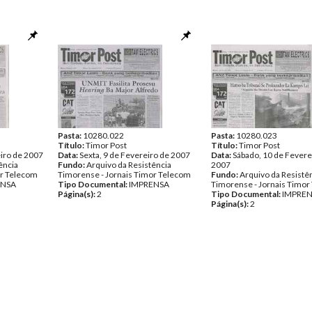
Pasta:
10280.022
Pasta:
10280.023
Título:
Timor Post
Título:
Timor Post
eiro de 2007
Data:
Sexta, 9 de Fevereiro de 2007
Data:
Sábado, 10 de Fevere
ência
Fundo:
Arquivo da Resistência
2007
or Telecom
Timorense - Jornais Timor Telecom
Fundo:
Arquivo da Resistê
ENSA
Tipo Documental:
IMPRENSA
Timorense - Jornais Timor
Página(s):
2
Tipo Documental:
IMPRE
Página(s):
2