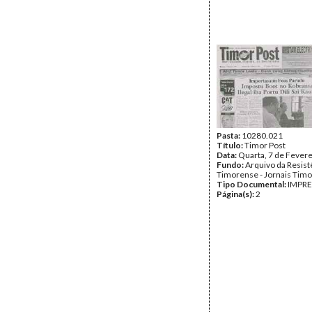
Pasta:
10280.021
Título:
Timor Post
Data:
Quarta, 7 de Fever
Fundo:
Arquivo da Resist
Timorense - Jornais Tim
Tipo Documental:
IMPR
Página(s):
2