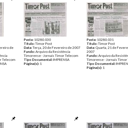
Pasta:
10280.030
Pasta:
10280.031
Título:
Timor Post
Título:
Timor Post
ereiro de
Data:
Terça, 20 de Fevereiro de 2007
Data:
Quarta, 21 de Fevere
Fundo:
Arquivo da Resistência
2007
ência
Timorense - Jornais Timor Telecom
Fundo:
Arquivo da Resistê
or Telecom
Tipo Documental:
IMPRENSA
Timorense - Jornais Timor
ENSA
Página(s):
1
Tipo Documental:
IMPRE
Página(s):
1