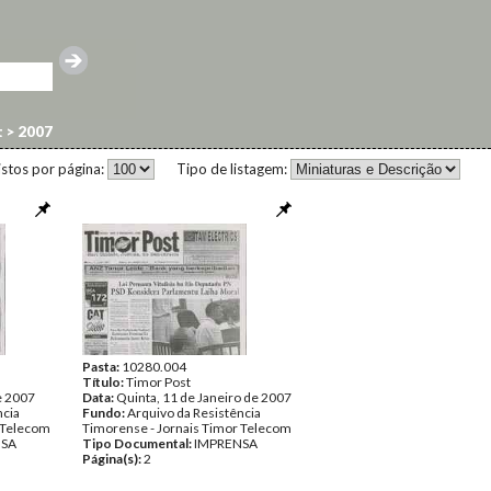
t
>
2007
istos por página:
Tipo de listagem:
Pasta:
10280.004
Título:
Timor Post
e 2007
Data:
Quinta, 11 de Janeiro de 2007
ncia
Fundo:
Arquivo da Resistência
 Telecom
Timorense - Jornais Timor Telecom
NSA
Tipo Documental:
IMPRENSA
Página(s):
2