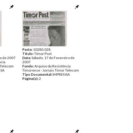
Pasta:
10280.028
Título:
Timor Post
ro de 2007
Data:
Sábado, 17 de Fevereiro de
ncia
2007
 Telecom
Fundo:
Arquivo da Resistência
NSA
Timorense - Jornais Timor Telecom
Tipo Documental:
IMPRENSA
Página(s):
2