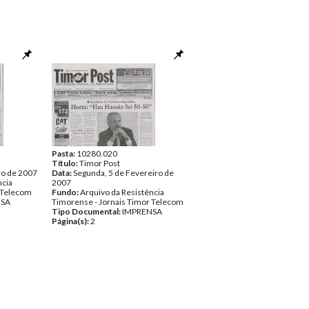
Pasta:
10280.020
Título:
Timor Post
ro de 2007
Data:
Segunda, 5 de Fevereiro de
ncia
2007
 Telecom
Fundo:
Arquivo da Resistência
NSA
Timorense - Jornais Timor Telecom
Tipo Documental:
IMPRENSA
Página(s):
2