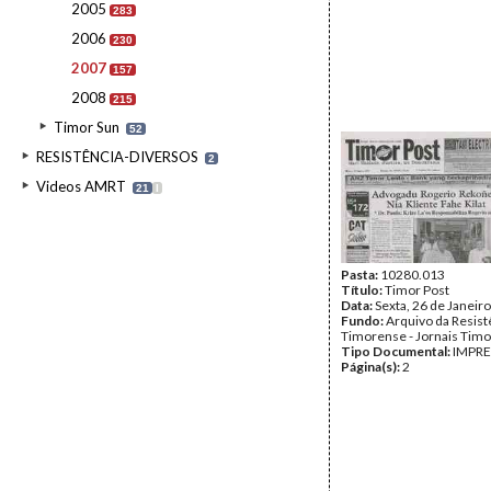
2005
283
2006
230
2007
157
2008
215
Timor Sun
52
RESISTÊNCIA-DIVERSOS
2
Videos AMRT
21
I
Pasta:
10280.013
Título:
Timor Post
Data:
Sexta, 26 de Janeir
Fundo:
Arquivo da Resist
Timorense - Jornais Tim
Tipo Documental:
IMPR
Página(s):
2