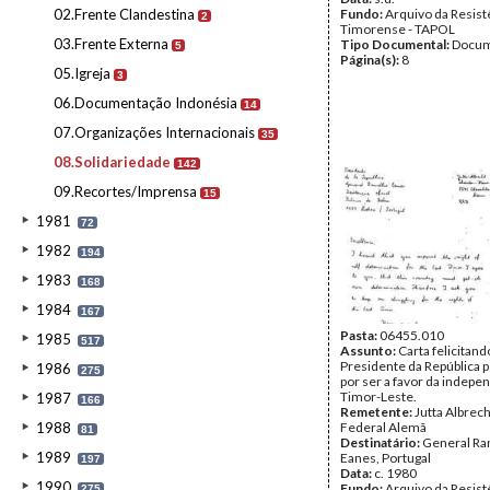
02.Frente Clandestina
Fundo:
Arquivo da Resist
2
Timorense - TAPOL
03.Frente Externa
Tipo Documental:
Docum
5
Página(s):
8
05.Igreja
3
06.Documentação Indonésia
14
07.Organizações Internacionais
35
08.Solidariedade
142
09.Recortes/Imprensa
15
1981
72
1982
194
1983
168
1984
167
Pasta:
06455.010
1985
517
Assunto:
Carta felicitand
Presidente da República 
1986
275
por ser a favor da indepe
Timor-Leste.
1987
166
Remetente:
Jutta Albrech
1988
Federal Alemã
81
Destinatário:
General Ra
1989
Eanes, Portugal
197
Data:
c. 1980
1990
Fundo:
Arquivo da Resist
275