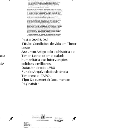
Pasta:
06458.065
Título:
Condições de vida em Timor-
Leste
Assunto:
Artigo sobre a história de
ncia
Timor-Leste, a fome, a ajuda
humanitária e as intervenções
NSA
políticas e militares.
Data:
Janeiro de 1980
Fundo:
Arquivo da Resistência
Timorense - TAPOL
Tipo Documental:
Documentos
Página(s):
4