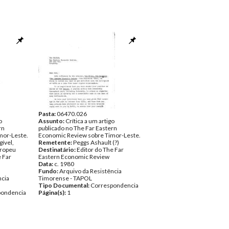
Pasta:
06470.026
o
Assunto:
Crítica a um artigo
rn
publicado no The Far Eastern
mor-Leste.
Economic Review sobre Timor-Leste.
gível,
Remetente:
Peggs Ashault (?)
ropeu
Destinatário:
Editor do The Far
e Far
Eastern Economic Review
Data:
c. 1980
Fundo:
Arquivo da Resistência
ncia
Timorense - TAPOL
Tipo Documental:
Correspondencia
pondencia
Página(s):
1