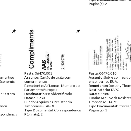
Página(s):
2
Pasta:
06470.001
Pasta:
06470.010
um artigo
Assunto:
Cartão de visita com
Assunto:
Sobre conhecido
 Economic
cumprimentos.
encontra nos EUA.
Remetente:
Alf Lomas, Membro do
Remetente:
Dorothy Tho
Parlamento Europeu
Destinatário:
TAPOL
ar Eastern
Destinatário:
Não identificado
Data:
c. 1980
Data:
c. 1980
Fundo:
Arquivo da Resistê
Fundo:
Arquivo da Resistência
Timorense - TAPOL
ência
Timorense - TAPOL
Tipo Documental:
Corres
Tipo Documental:
Correspondencia
Página(s):
1
spondencia
Página(s):
2