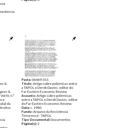
ncia
pondencia
Pasta:
06469.011
ees &
Título:
Artigo sobre polémicas entre
a TAPOL e Derek Davies, editor do
ugees &
Far Eastern Economic Review
ol IV, n.º
Assunto:
Artigo sobre polémicas
o e
entre a TAPOL e Derek Davies, editor
dial da
do Far Eastern Economic Review.
Direitos
Data:
c. 1980
Fundo:
Arquivo da Resistência
Timorense - TAPOL
ncia
Tipo Documental:
Documentos
Página(s):
2
ntos