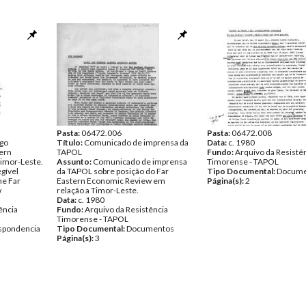
Pasta:
06472.006
Pasta:
06472.008
igo
Título:
Comunicado de imprensa da
Data:
c. 1980
tern
TAPOL
Fundo:
Arquivo da Resistê
imor-Leste.
Assunto:
Comunicado de imprensa
Timorense - TAPOL
egível
da TAPOL sobre posição do Far
Tipo Documental:
Docume
he Far
Eastern Economic Review em
Página(s):
2
w
relação a Timor-Leste.
Data:
c. 1980
ência
Fundo:
Arquivo da Resistência
Timorense - TAPOL
spondencia
Tipo Documental:
Documentos
Página(s):
3