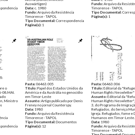
Auswärtigen)
Fundo:
Arquivo da Resistê
spondencia
Data:
c. 1980
Timorense - TAPOL
Fundo:
Arquivo da Resistência
Tipo Documental:
Corres
Timorense - TAPOL
Página(s):
1
Tipo Documental:
Correspondencia
Página(s):
1
Pasta:
06463.005
Pasta:
06463.006
bre o
Título:
Papel dos Estados Unidos da
Título:
Editorial da "Refug
6-08.MAI.
América e da Austrália no genocídio
Human Rights Neswletter"
cado
em Timor-Leste
Assunto:
Editorial da "Ref
n, Ministro
Assunto:
Artigo publicado por Denis
Human Rights Neswletter", V
os
Freney no jornal Counterspy.
3, do Programa de Imigraçã
Data:
1980
Refugiados, do Serviço Mun
Fundo:
Arquivo da Resistência
Igreja. Refugiados, fome e 
ência
Timorense - TAPOL
Humanos em Timor-Leste.
Tipo Documental:
Documentos
Data:
1980
spondencia
Página(s):
12
Fundo:
Arquivo da Resistê
Timorense - TAPOL
Tipo Documental:
Docume