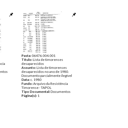
Pasta:
06476.004.001
Título:
Lista de timorenses
ncia
desaparecidos
Assunto:
Lista de timorenses
ntos
desaparecidos no ano de 1980.
Documento parcialmente ilegível
Data:
c. 1980
Fundo:
Arquivo da Resistência
Timorense - TAPOL
Tipo Documental:
Documentos
Página(s):
1