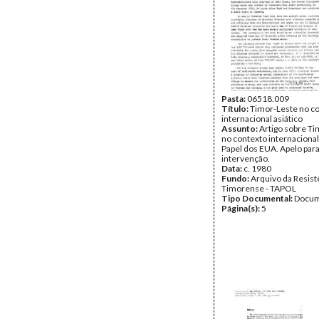
Pasta:
06518.009
Título:
Timor-Leste no c
internacional asiático
Assunto:
Artigo sobre T
no contexto internacional 
Papel dos EUA. Apelo para
intervenção.
Data:
c. 1980
Fundo:
Arquivo da Resist
Timorense - TAPOL
Tipo Documental:
Docum
Página(s):
5