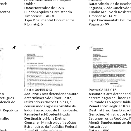
ência
Unidas.
Data:
Sábado, 27 de Janeiro
Data:
Novembro de 1978
Segunda, 29 de Janeiro de
entos
Fundo:
Arquivo da Resistência
Fundo:
Arquivo da Resistê
Timorense - TAPOL
Timorense - TAPOL
Tipo Documental:
Documentos
Tipo Documental:
Docume
Página(s):
6
Página(s):
99
Pasta:
06455.013
Pasta:
06455.018
o o
Assunto:
Carta defendendo a auto-
Assunto:
Carta defendendo
português
determinação de Timor-Leste,
determinação de Timor-Le
ndência de
utilizando as Nações Unidas, e
utilizando as Nações Unida
censurando a agressão militar da
Remetente:
Siegfried Kras
t, República
Indonésia ao povo de Timor-Leste.
Destinatário:
Hans Dietric
Remetente:
Não identificado
Genscher, Ministro dos Ne
malho
Destinatário:
Hans Dietrich
Estrangeiros da República 
Genscher, Ministro dos Negócios
Alemã (Bundesminister de
Estrangeiros da República Federal
Auswärtigen)
ência
Alemã (Bundesminister
Data:
c. 1980