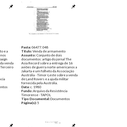
Pasta:
06477.048
o e a
Título:
Venda de armamento
anos
Assunto:
Conjunto de dois
paign
documentos: artigo do jornal The
 da venda
Asia Record sobre a entrega de 16
 Terceiro
aviões de guerra norte-americanos a
Jakarta e um folheto da Associação
Austrália - Timor-Leste sobre a venda
ncia
de Land Rovers e a ajuda militar
fornecida pela Austrália.
ntos
Data:
c. 1980
Fundo:
Arquivo da Resistência
Timorense - TAPOL
Tipo Documental:
Documentos
Página(s):
5