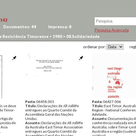
142
Documentos:
44
Imprensa:
8
Pesquisa Avançada
a Resistência Timorense
>
1980
>
08.Solidariedade
ordenar por:
reg
Pasta:
06458.001
Pasta:
06427.006
is se deve
Título:
Declarações de Jill Jolliffe
Título:
East Timor, Australi
de Timor-
entregues ao Quarto Comité da
Region - National Conferen
Assembleia Geral das Nações
Adelaide.
rtigo de
Unidas.
Assunto:
Documentação d
uestão de
Assunto:
Declarações de Jill Jolliffe
conferência realizada em A
 Asia
da Australia-East Timor Association
Austrália, sobre Timor-Les
.
entregues ao Quarto Comité da
Austrália e a região (sudes
Assembleia Geral das Nações
asiático).