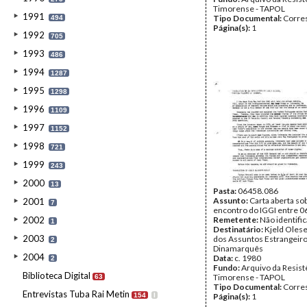
Timorense - TAPOL
1991
Tipo Documental:
Corre
494
Página(s):
1
1992
705
1993
486
1994
1287
1995
1298
1996
1109
1997
1152
1998
721
1999
243
2000
13
Pasta:
06458.086
Assunto:
Carta aberta so
2001
7
encontro do IGGI entre 0
2002
Remetente:
Não identifi
1
Destinatário:
Kjeld Olese
2003
dos Assuntos Estrangeir
2
Dinamarquês
2004
Data:
c. 1980
2
Fundo:
Arquivo da Resist
Biblioteca Digital
Timorense - TAPOL
63
Tipo Documental:
Corre
Entrevistas Tuba Rai Metin
154
I
Página(s):
1