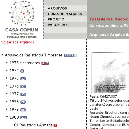
ARQUIVOS
GUIAS DE PESQUISA
Total de resultados:
PROJETO
PARCERIAS
Correspondência:
90
Arquivos
>
Arquivo d
Voltar aos arquivos
Arquivo da Resistência Timorense
15878
I
1973 e anteriores
6
7
1974
6
1975
43
1976
53
1977
35
Pasta:
06427.007
Título:
Motivos pelos qua
1978
28
dar atenção ao problema 
Leste
1979
99
Assunto:
Brochura com a
Noam Chomsky sobre a q
1980
217
Timor-Leste. Editada pelo
Center, Nova Iorque, EUA
01.Resistência Armada
1
Data:
s.d.