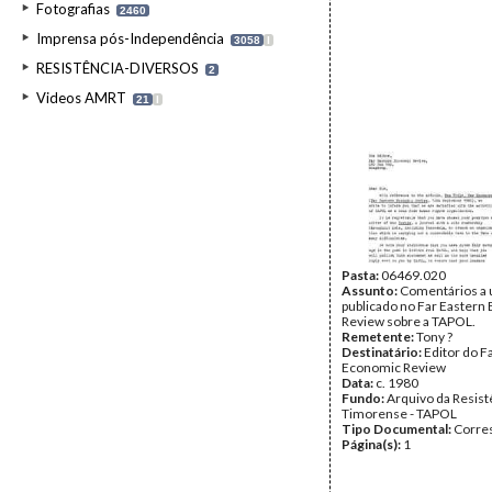
Fotografias
2460
Imprensa pós-Independência
3058
I
RESISTÊNCIA-DIVERSOS
2
Videos AMRT
21
I
Pasta:
06469.020
Assunto:
Comentários a 
publicado no Far Eastern
Review sobre a TAPOL.
Remetente:
Tony ?
Destinatário:
Editor do F
Economic Review
Data:
c. 1980
Fundo:
Arquivo da Resist
Timorense - TAPOL
Tipo Documental:
Corre
Página(s):
1