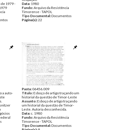
 de 1979 -
Data:
1980
 1979
Fundo:
Arquivo da Resistência
ncia
Timorense - TAPOL
Tipo Documental:
Documentos
ntos
Página(s):
22
Pasta:
06456.009
 a auto-
Título:
Esboço de artigo traçando um
ste
historial da questão de Timor-Leste
s.
Assunto:
Esboço de artigo traçando
snitzer
um historial da questão de Timor-
h
Leste. Autoria desconhecida.
gócios
Data:
c. 1980
Federal
Fundo:
Arquivo da Resistência
s
Timorense - TAPOL
Tipo Documental:
Documentos
Página(s):
8