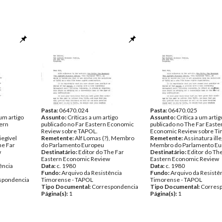
Pasta:
06470.024
Pasta:
06470.025
um artigo
Assunto:
Críticas a um artigo
Assunto:
Crítica a um artig
tern
publicado no Far Eastern Economic
publicado no The Far Easte
Review sobre TAPOL.
Economic Review sobre Ti
iegível
Remetente:
Alf Lomas (?), Membro
Remetente:
Assinatura ille
he Far
do Parlamento Europeu
Membro do Parlamento Eu
w
Destinatário:
Editor do The Far
Destinatário:
Editor do Th
Eastern Economic Review
Eastern Economic Review
ência
Data:
c. 1980
Data:
c. 1980
Fundo:
Arquivo da Resistência
Fundo:
Arquivo da Resistê
spondencia
Timorense - TAPOL
Timorense - TAPOL
Tipo Documental:
Correspondencia
Tipo Documental:
Corres
Página(s):
1
Página(s):
1