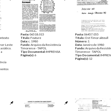
Pasta:
06518.015
Pasta:
06457.055
ontexto
Título:
Feature
Título:
Ost-Timor akteull
Data:
c. 1980
Número:
1
imor-Leste
Fundo:
Arquivo da Resistência
Data:
Janeiro de 1980
asiático.
Timorense - TAPOL
Fundo:
Arquivo da Resistê
 a
Tipo Documental:
IMPRENSA
Timorense - TAPOL
Página(s):
6
Tipo Documental:
IMPRE
Página(s):
12
ência
entos