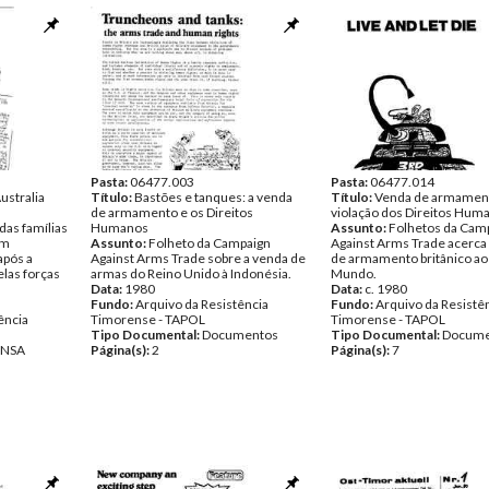
Pasta:
06477.003
Pasta:
06477.014
ustralia
Título:
Bastões e tanques: a venda
Título:
Venda de armament
de armamento e os Direitos
violação dos Direitos Hum
das famílias
Humanos
Assunto:
Folhetos da Cam
am
Assunto:
Folheto da Campaign
Against Arms Trade acerca
após a
Against Arms Trade sobre a venda de
de armamento britânico ao
elas forças
armas do Reino Unido à Indonésia.
Mundo.
Data:
1980
Data:
c. 1980
Fundo:
Arquivo da Resistência
Fundo:
Arquivo da Resistê
ência
Timorense - TAPOL
Timorense - TAPOL
Tipo Documental:
Documentos
Tipo Documental:
Docume
ENSA
Página(s):
2
Página(s):
7