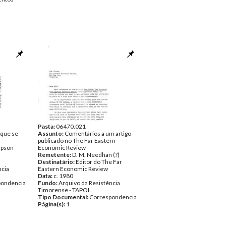
Pasta:
06470.021
 que se
Assunto:
Comentários a um artigo
publicado no The Far Eastern
mpson
Economic Review
Remetente:
D. M. Needhan (?)
Destinatário:
Editor do The Far
ncia
Eastern Economic Review
Data:
c. 1980
pondencia
Fundo:
Arquivo da Resistência
Timorense - TAPOL
Tipo Documental:
Correspondencia
Página(s):
1