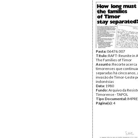
Pasta:
06476.007
Título:
RAFT- Reunite in A
The Families of Timor
Assunto:
Recorte acerca 
timorenses que continu
separadas há cinco anos, 
invasão de Timor-Leste p
indonésias
Data:
1980
Fundo:
Arquivo da Resist
Timorense - TAPOL
Tipo Documental:
IMPR
Página(s):
4