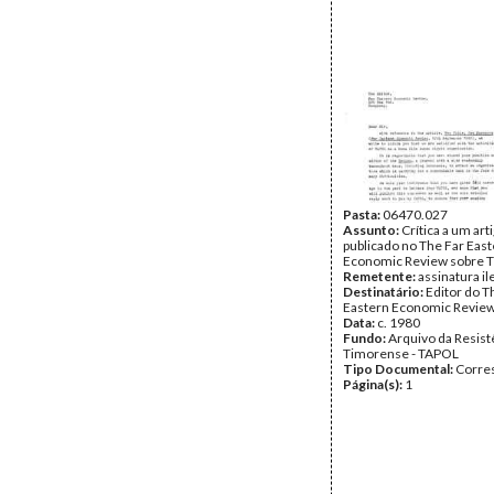
Pasta:
06470.027
Assunto:
Crítica a um art
publicado no The Far Eas
Economic Review sobre T
Remetente:
assinatura il
Destinatário:
Editor do T
Eastern Economic Revie
Data:
c. 1980
Fundo:
Arquivo da Resist
Timorense - TAPOL
Tipo Documental:
Corre
Página(s):
1