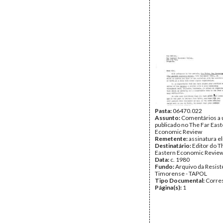
Pasta:
06470.022
Assunto:
Comentários a 
publicado no The Far Eas
Economic Review
Remetente:
assinatura el
Destinatário:
Editor do T
Eastern Economic Revie
Data:
c. 1980
Fundo:
Arquivo da Resist
Timorense - TAPOL
Tipo Documental:
Corre
Página(s):
1