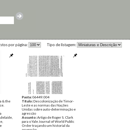
istos por página:
Tipo de listagem:
Pasta:
06449.004
a & the
Título:
Descolonização de Timor-
ce.
Leste e as normas das Nações
Unidas sobre auto-determinação e
a
agressão
delaide,
Assunto:
Artigo de Roger S. Clark
te,
para o Yale Journal of World Public
te
Order traçando um historial da
ocupação.