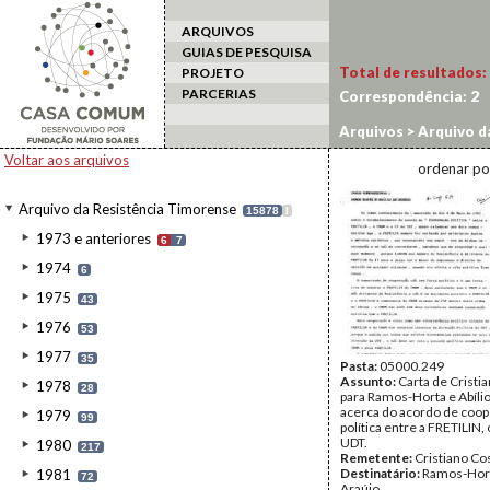
ARQUIVOS
GUIAS DE PESQUISA
Total de resultados:
PROJETO
PARCERIAS
Correspondência:
2
Arquivos
>
Arquivo d
Voltar aos arquivos
ordenar po
Arquivo da Resistência Timorense
15878
I
1973 e anteriores
6
7
1974
6
1975
43
1976
53
1977
35
Pasta:
05000.249
Assunto:
Carta de Cristi
1978
28
para Ramos-Horta e Abíli
acerca do acordo de coo
1979
99
política entre a FRETILIN
UDT.
1980
217
Remetente:
Cristiano Co
Destinatário:
Ramos-Hort
1981
72
Araújo