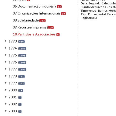
Data:
Segunda, 1 de Junh
06.Documentação Indonésia
Fundo:
Arquivo da Resist
13
Timorense - Ramos-Hort
07.Organizações Internacionais
39
Tipo Documental:
Corre
Página(s):
3
08.Solidariedade
393
09.Recortes/Imprensa
105
10.Partidos e Associações
6
1993
486
1994
1287
1995
1298
1996
1109
1997
1152
1998
721
1999
243
2000
13
2001
7
2002
1
2003
2