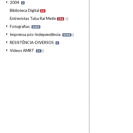
2004
2
Biblioteca Digital
63
Entrevistas Tuba Rai Metin
154
I
Fotografias
2460
Imprensa pós-Independência
3058
I
RESISTÊNCIA-DIVERSOS
2
Videos AMRT
21
I