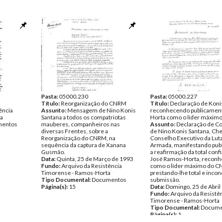
Pasta:
05000.230
Pasta:
05000.227
Título:
Reorganização do CNRM
Título:
Declaração de Koni
ência
Assunto:
Mensagem de Nino Konis
reconhecendo publicamen
na
Santana a todos os compatriotas
Horta como o líder máxim
entos
mauberes, companheiros nas
Assunto:
Declaração de Co
diversas Frentes, sobre a
de Nino Konis Santana, Ch
Reorganização do CNRM, na
Conselho Executivo da Lut
sequência da captura de Xanana
Armada, manifestando pub
Gusmão.
a reafirmação da total con
Data:
Quinta, 25 de Março de 1993
José Ramos-Horta, recon
Fundo:
Arquivo da Resistência
como o líder máximo do C
Timorense - Ramos-Horta
prestando-lhe total e incon
Tipo Documental:
Documentos
submissão.
Página(s):
15
Data:
Domingo, 25 de Abril
Fundo:
Arquivo da Resistê
Timorense - Ramos-Horta
Tipo Documental:
Docume
Página(s):
1