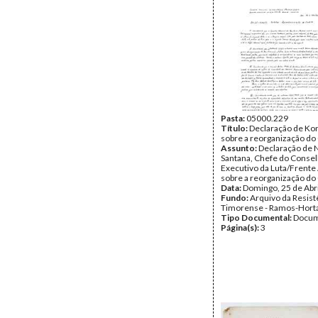
Pasta:
05000.229
Título:
Declaração de Kon
sobre a reorganização d
Assunto:
Declaração de 
Santana, Chefe do Conse
Executivo da Luta/Frente
sobre a reorganização d
Data:
Domingo, 25 de Abr
Fundo:
Arquivo da Resist
Timorense - Ramos-Hort
Tipo Documental:
Docum
Página(s):
3