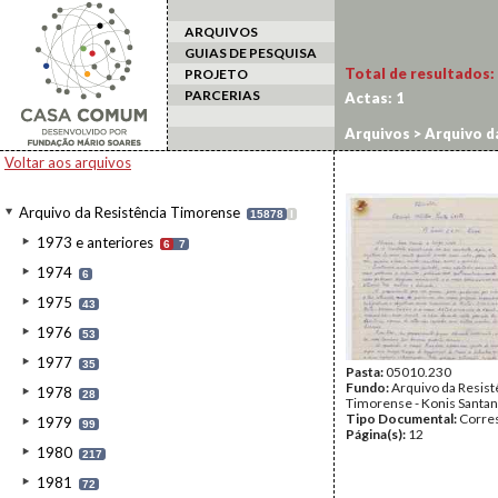
ARQUIVOS
GUIAS DE PESQUISA
Total de resultados:
PROJETO
PARCERIAS
Actas:
1
Arquivos
>
Arquivo d
Voltar aos arquivos
Arquivo da Resistência Timorense
15878
I
1973 e anteriores
6
7
1974
6
1975
43
1976
53
1977
35
Pasta:
05010.230
Fundo:
Arquivo da Resist
1978
28
Timorense - Konis Santa
Tipo Documental:
Corre
1979
99
Página(s):
12
1980
217
1981
72