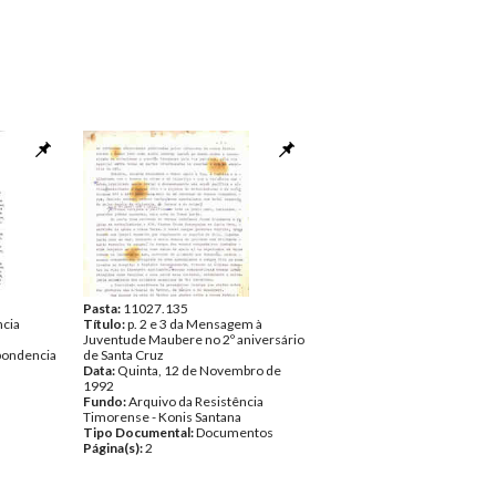
Pasta:
11027.135
ncia
Título:
p. 2 e 3 da Mensagem à
Juventude Maubere no 2º aniversário
pondencia
de Santa Cruz
Data:
Quinta, 12 de Novembro de
1992
Fundo:
Arquivo da Resistência
Timorense - Konis Santana
Tipo Documental:
Documentos
Página(s):
2