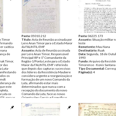
Pasta:
05010.212
Pasta:
06225.173
k Timor
Título:
Acta de Reunião assinada por
Assunto:
Situação militar 
afirmando
Lere Anan Timor para o Estado Maior
leste
ser caótica
da FALINTIL-EMF
Remetente:
Mau Nana
anana
Assunto:
Acta de Reunião assinada
Destinatário:
Ruak
ança de
por Lere Anan Timor, Responsável
Data:
Segunda, 18 de Outu
Principal-RP e 1º Comandante da
1993
nak Timor,
Região-1/Ponta Leste para o Estado
Fundo:
Arquivo da Resistê
or das
Maior da FALINTIL-EMF referindo
Timorense - Konis Santana
a Luta-
que depois das capturas sucessivas
Tipo Documental:
Corres
anifestando
dos líderes da Resistência Maubere
Página(s):
4
todos os
considera urgente a reorganização e
Cmdt
formação de um novo Comando da
iderança de
Luta, afirmando estar mais
que este
determinados que nunca com a
mpleta,
recepção do documento do novo
 Luta os
Comando da Luta, face as novas
TIL para as
Orientações Gerais e Específicas
para a Ponta Leste elaborou a Ordem
rentes de
de Trabalho na qual apresenta a
ina e a
estrutura da Região, a sua divisão
administrativa, as actividades e
bro de 1993
direcções de trabalho para cada