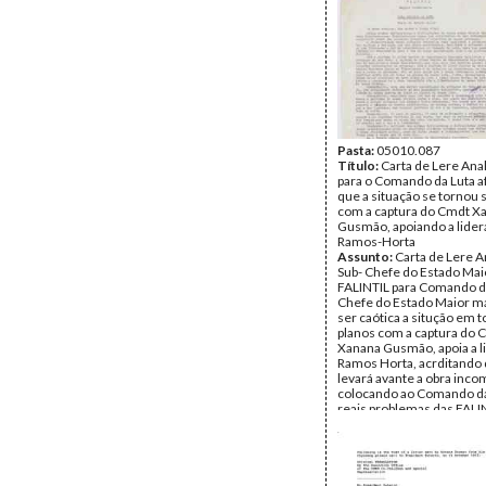
Pasta:
05010.087
Título:
Carta de Lere Ana
para o Comando da Luta 
que a situação se tornou 
com a captura do Cmdt X
Gusmão, apoiando a lider
Ramos-Horta
Assunto:
Carta de Lere A
Sub- Chefe do Estado Mai
FALINTIL para Comando d
Chefe do Estado Maior m
ser caótica a situção em 
planos com a captura do 
Xanana Gusmão, apoia a l
Ramos Horta, acrditando 
levará avante a obra inco
colocando ao Comando da
reais problemas das FALIN
suas soluções, fazendo
considerações das três F
Luta: a Armada, a Clandest
Dplomática
Data:
Segunda, 4 de Outu