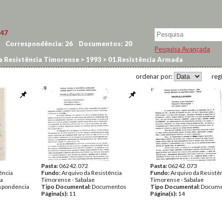
47
Correspondência:
26
Documentos:
20
Pesquisa Avançada
a Resistência Timorense
>
1993
>
01.Resistência Armada
ordenar por:
reg
Pasta:
06242.072
Pasta:
06242.073
ência
Fundo:
Arquivo da Resistência
Fundo:
Arquivo da Resistê
na
Timorense - Sabalae
Timorense - Sabalae
spondencia
Tipo Documental:
Documentos
Tipo Documental:
Docume
Página(s):
11
Página(s):
14