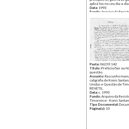
aplicá-los no seu dia-a-dia
Data:
1993
Fundo:
Arquivo da Resist
Timorense - Konis Santa
Tipo Documental:
Docum
Página(s):
9
Pasta:
06239.142
Título:
Prefácio/Ser ou Nã
questão.
Assunto:
Rascunho manu
caligrafia de Konis Santa
Unidas e Questão de Tim
RENETIL.
Data:
c. 1993
Fundo:
Arquivo da Resist
Timorense - Konis Santa
Tipo Documental:
Docum
Página(s):
10