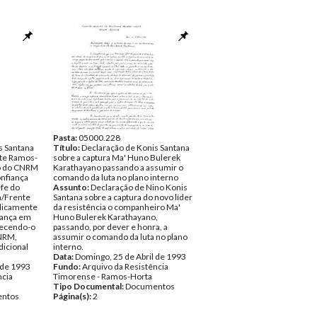
Pasta:
05000.228
s Santana
Título:
Declaração de Konis Santana
te Ramos-
sobre a captura Ma' Huno Bulerek
o do CNRM
Karathayano passando a assumir o
nfiança
comando da luta no plano interno
efe do
Assunto:
Declaração de Nino Konis
a/Frente
Santana sobre a captura do novo líder
licamente
da resistência o companheiro Ma'
fiança em
Huno Bulerek Karathayano,
hecendo-o
passando, por dever e honra, a
NRM,
assumir o comando da luta no plano
dicional
interno.
Data:
Domingo, 25 de Abril de 1993
 de 1993
Fundo:
Arquivo da Resistência
ncia
Timorense - Ramos-Horta
Tipo Documental:
Documentos
ntos
Página(s):
2