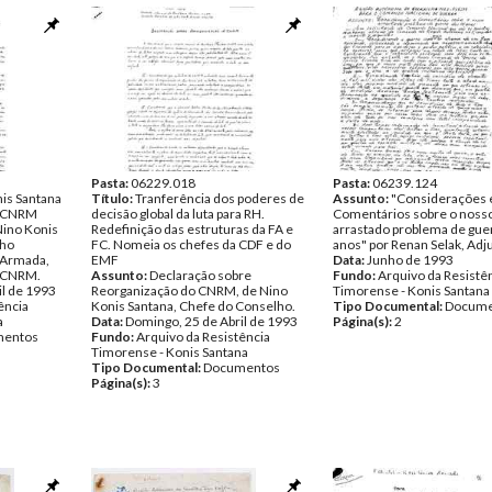
Pasta:
06229.018
Pasta:
06239.124
is Santana
Título:
Tranferência dos poderes de
Assunto:
"Considerações 
o CNRM
decisão global da luta para RH.
Comentários sobre o noss
Nino Konis
Redefinição das estruturas da FA e
arrastado problema de gue
lho
FC. Nomeia os chefes da CDF e do
anos" por Renan Selak, Adj
 Armada,
EMF
Data:
Junho de 1993
o CNRM.
Assunto:
Declaração sobre
Fundo:
Arquivo da Resistê
il de 1993
Reorganização do CNRM, de Nino
Timorense - Konis Santana
ência
Konis Santana, Chefe do Conselho.
Tipo Documental:
Docume
a
Data:
Domingo, 25 de Abril de 1993
Página(s):
2
entos
Fundo:
Arquivo da Resistência
Timorense - Konis Santana
Tipo Documental:
Documentos
Página(s):
3