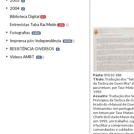
2003
2
2004
2
Biblioteca Digital
63
Entrevistas Tuba Rai Metin
154
I
Fotografias
2460
Imprensa pós-Independência
3058
I
RESISTÊNCIA-DIVERSOS
2
Videos AMRT
21
I
Pasta:
05010.188
Título:
Tradução dos "Set
da Táctica de Guerrilha" 
para tetum, por Taur Mat
1993
Assunto:
Tradução dos S
Princípios da Táctica de G
tirado do «Manual de Gue
Vietnamita» em português
em tetum por Taur Matan
Chefe do Estado Maior da
em 1993, um trabalho, cuj
é facilitar a compreensão
comandantes e soldados 
princípios de guerra de gu