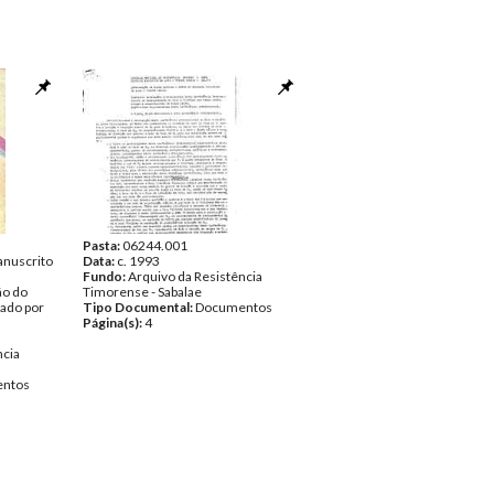
Pasta:
06244.001
anuscrito
Data:
c. 1993
Fundo:
Arquivo da Resistência
ão do
Timorense - Sabalae
nado por
Tipo Documental:
Documentos
Página(s):
4
ncia
ntos