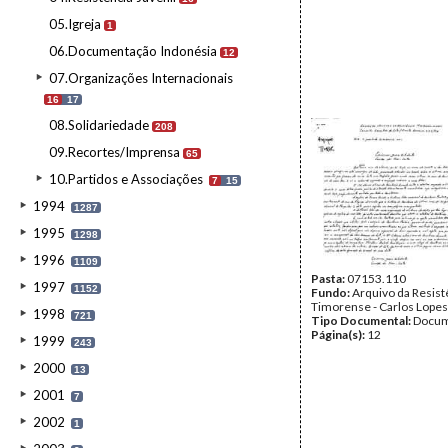
05.Igreja
1
06.Documentação Indonésia
12
07.Organizações Internacionais
16
17
08.Solidariedade
208
09.Recortes/Imprensa
65
10.Partidos e Associações
7
15
1994
1287
1995
1298
1996
1109
Pasta:
07153.110
1997
1152
Fundo:
Arquivo da Resist
Timorense - Carlos Lopes
1998
721
Tipo Documental:
Docum
Página(s):
12
1999
243
2000
13
2001
7
2002
1