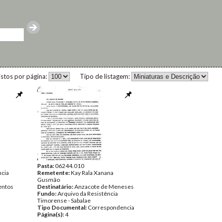
istos por página:
Tipo de listagem:
Pasta:
06244.010
ncia
Remetente:
Kay Rala Xanana
Gusmão
ntos
Destinatário:
Anzacote de Meneses
Fundo:
Arquivo da Resistência
Timorense - Sabalae
Tipo Documental:
Correspondencia
Página(s):
4