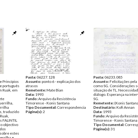
Pasta:
06227.128
Pasta:
06233.085
e Princípios
Assunto:
ponto 6 - explicação dos
Assunto:
Felicitações pela
de português
atrasos
como SG. Considerações s
an Ruak, em
Remetente:
Mate Bian
situação de TL. Necessida
Data:
1993
diálogo. Esperança na inte
ete
Fundo:
Arquivo da Resistência
SG.
uerrilha,
Timorense - Konis Santana
Remetente:
(Konis Santan
rrilha
Tipo Documental:
Correspondencia
Destinatário:
Kofi Annan
, traduzido
Página(s):
2
Data:
1993
 Ruak,
Fundo:
Arquivo da Resistê
s FALINTIL
Timorense - Konis Santana
o objectivo
Tipo Documental:
Corres
 dos
Página(s):
31
sobre estes
errilha e