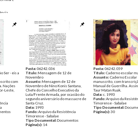
ência
na
entos
Pasta:
06242.036
Pasta:
06242.059
o Ser - eis a
Título:
Mensagem de 12 de
Título:
Caderno escolar m
Novembro
Assunto:
Caderno Escolar
scrito com
Assunto:
Mensagem de 12 de
manuscrito, com transcriç
na. Nações
Novembro de Nino Konis Santana,
Manual de Guerrilha. Assi
or-Leste,
Chefe do Conselho Executivo da
Taur Matan Ruak.
Luta/Frente Armada, por ocasião do
Data:
c. 1993
segundo aniversário do massacre de
Fundo:
Arquivo da Resistê
ência
Santa Cruz.
Timorense - Sabalae
na
Data:
1993
Tipo Documental:
Docume
entos
Fundo:
Arquivo da Resistência
Página(s):
30
Timorense - Sabalae
Tipo Documental:
Documentos
Página(s):
14