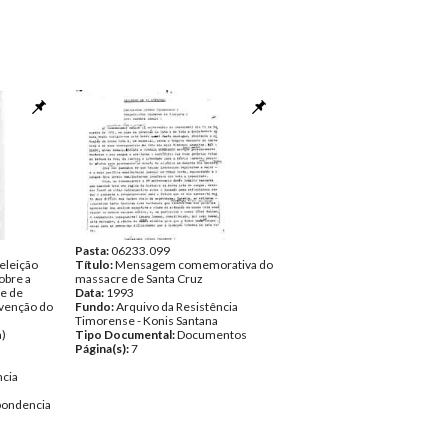
Pasta:
06233.099
 eleição
Título:
Mensagem comemorativa do
obre a
massacre de Santa Cruz
de de
Data:
1993
rvenção do
Fundo:
Arquivo da Resistência
Timorense - Konis Santana
a)
Tipo Documental:
Documentos
Página(s):
7
ncia
pondencia