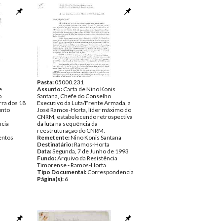
Pasta:
05000.231
e
Assunto:
Carta de Nino Konis
o
Santana, Chefe do Conselho
rra dos 18
Executivo da Luta/Frente Armada, a
unto
José Ramos-Horta, líder máximo do
CNRM, estabelecendo retrospectiva
ncia
da luta na sequência da
reestruturação do CNRM.
ntos
Remetente:
Nino Konis Santana
Destinatário:
Ramos-Horta
Data:
Segunda, 7 de Junho de 1993
Fundo:
Arquivo da Resistência
Timorense - Ramos-Horta
Tipo Documental:
Correspondencia
Página(s):
6