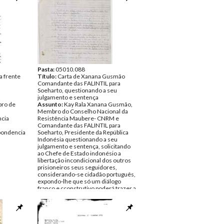
Pasta:
05010.088
na frente
Título:
Carta de Xanana Gusmão
Comandante das FALINTIL para
Soeharto, questionando a seu
julgamento e sentença
bro de
Assunto:
Kay Rala Xanana Gusmão,
Membro do Conselho Nacional da
ncia
Resistência Maubere- CNRM e
Comandante das FALINTIL para
pondencia
Soeharto, Presidente da República
Indonésia questionando a seu
julgamento e sentença, solicitando
ao Chefe de Estado indonésio a
libertação incondicional dos outros
prisioneiros seus seguidores,
considerando-se cidadão português,
expondo-lhe que só um diálogo
franco e cconstrutivo poderá trazer a
paz para Timor- Leste
Data:
Domingo, 31 de Outubro de
1993
Fundo:
Arquivo da Resistência
Timorense - Konis Santana