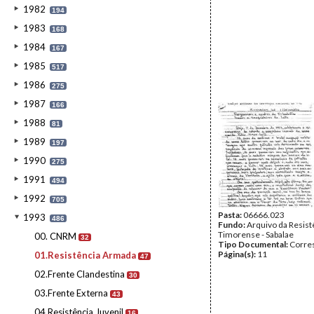
1982
194
1983
168
1984
167
1985
517
1986
275
1987
166
1988
81
1989
197
1990
275
1991
494
1992
705
Pasta:
06666.023
1993
486
Fundo:
Arquivo da Resist
Timorense - Sabalae
00. CNRM
32
Tipo Documental:
Corre
Página(s):
11
01.Resistência Armada
47
02.Frente Clandestina
30
03.Frente Externa
43
04.Resistência Juvenil
16