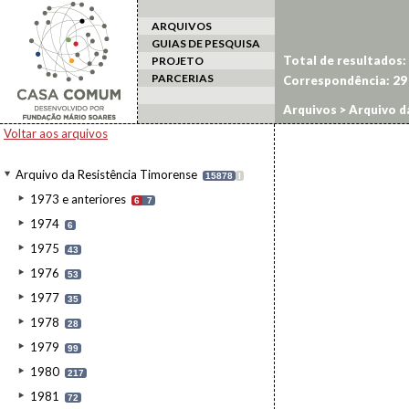
ARQUIVOS
GUIAS DE PESQUISA
Total de resultados:
PROJETO
PARCERIAS
Correspondência:
29
Arquivos
>
Arquivo d
Voltar aos arquivos
Arquivo da Resistência Timorense
15878
I
1973 e anteriores
6
7
1974
6
1975
43
1976
53
1977
35
1978
28
1979
99
1980
217
1981
72