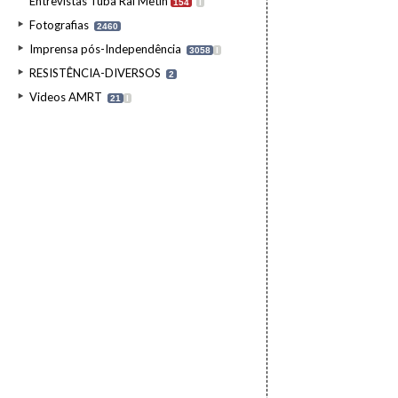
Entrevistas Tuba Rai Metin
154
I
Fotografias
2460
Imprensa pós-Independência
3058
I
RESISTÊNCIA-DIVERSOS
2
Videos AMRT
21
I