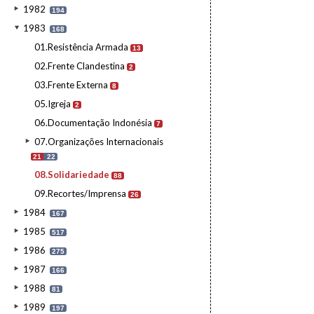
1982
194
1983
168
01.Resistência Armada
13
02.Frente Clandestina
2
03.Frente Externa
8
05.Igreja
2
06.Documentação Indonésia
7
07.Organizações Internacionais
21
22
08.Solidariedade
88
09.Recortes/Imprensa
26
1984
167
1985
517
1986
275
1987
166
1988
81
1989
197