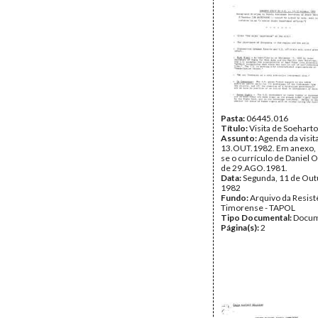
Pasta:
06445.016
Título:
Visita de Soehart
Assunto:
Agenda da visit
13.OUT.1982. Em anexo, 
se o currículo de Daniel
de 29.AGO.1981.
Data:
Segunda, 11 de Out
1982
Fundo:
Arquivo da Resist
Timorense - TAPOL
Tipo Documental:
Docum
Página(s):
2