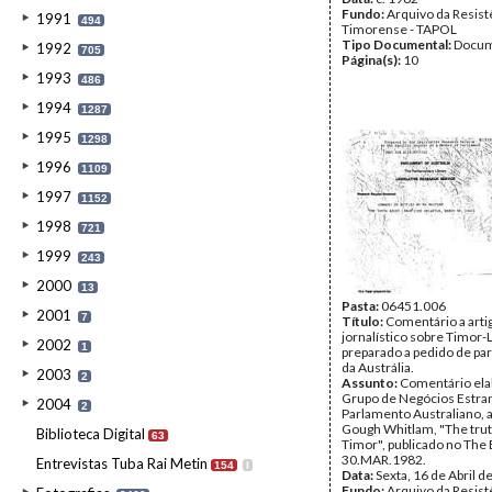
Fundo:
Arquivo da Resist
1991
494
Timorense - TAPOL
Tipo Documental:
Docum
1992
705
Página(s):
10
1993
486
1994
1287
1995
1298
1996
1109
1997
1152
1998
721
1999
243
2000
13
Pasta:
06451.006
2001
7
Título:
Comentário a arti
jornalístico sobre Timor-
2002
1
preparado a pedido de pa
da Austrália.
2003
2
Assunto:
Comentário ela
Grupo de Negócios Estra
2004
2
Parlamento Australiano, a
Gough Whitlam, "The trut
Biblioteca Digital
63
Timor", publicado no The 
30.MAR.1982.
Entrevistas Tuba Rai Metin
154
I
Data:
Sexta, 16 de Abril d
Fundo:
Arquivo da Resist