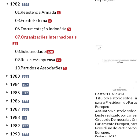
1982
194
01.Resistência Armada
4
03.Frente Externa
3
06.Documentação Indonésia
5
07.Organizações Internacionais
28
08.Solidariedade
129
09.Recortes/Imprensa
22
10.Partidos e Associações
3
1983
168
1984
167
1985
517
Pasta:
11029.013
Título:
Relatório sobre T
1986
275
para o Presídium do Parti
Europeu
1987
166
Assunto:
Relatório sobre
Leste realizado por Janse
1988
81
Grupo de Democratas Cri
Parlamento Europeu, para
1989
197
Presídium do Partido Pop
Europeu.
1990
275
Data:
c. 1982