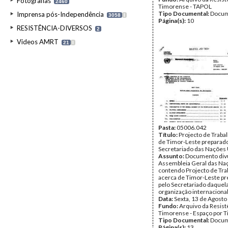
Fotografias
2460
Timorense - TAPOL
Tipo Documental:
Docum
Imprensa pós-Independência
3058
I
Página(s):
10
RESISTÊNCIA-DIVERSOS
2
Videos AMRT
21
I
Pasta:
05006.042
Título:
Projecto de Traba
de Timor-Leste preparado
Secretariado das Nações
Assunto:
Documento divu
Assembleia Geral das Na
contendo Projecto de Tra
acerca de Timor-Leste p
pelo Secretariado daquel
organização internaciona
Data:
Sexta, 13 de Agosto
Fundo:
Arquivo da Resist
Timorense - Espaço por 
Tipo Documental:
Docum
Página(s):
13