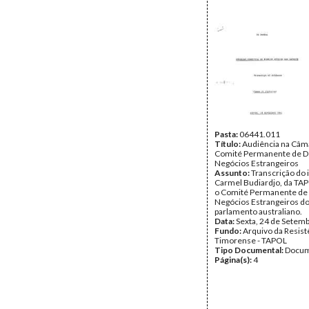
Pasta:
06441.011
Título:
Audiência na Câm
Comité Permanente de D
Negócios Estrangeiros
Assunto:
Transcrição do 
Carmel Budiardjo, da TAP
o Comité Permanente de 
Negócios Estrangeiros d
parlamento australiano.
Data:
Sexta, 24 de Setem
Fundo:
Arquivo da Resist
Timorense - TAPOL
Tipo Documental:
Docum
Página(s):
4