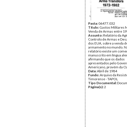
Pasta:
06477.032
Título:
Gastos Militares 
Venda de Armas entre 1
Assunto:
Relatório da Ag
Controlo de Armas e De
dos EUA, sobre a venda d
armamento no mundo. Na
relatório existe um come
manuscrito em língua ale
afirmando que os dados
apresentados pelo Gove
Americano, provém da CI
Data:
Abril de 1984
Fundo:
Arquivo da Resist
Timorense - TAPOL
Tipo Documental:
Docum
Página(s):
2