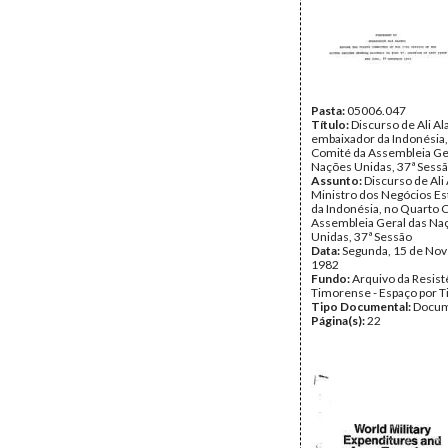
Tipo Documental:
Docum
Página(s):
23
Pasta:
05006.047
Título:
Discurso de Ali Al
embaixador da Indonésia,
Comité da Assembleia Ge
Nações Unidas, 37ª Sess
Assunto:
Discurso de Ali 
Ministro dos Negócios Es
da Indonésia, no Quarto 
Assembleia Geral das Na
Unidas, 37ª Sessão
Data:
Segunda, 15 de No
1982
Fundo:
Arquivo da Resist
Timorense - Espaço por 
Tipo Documental:
Docum
Página(s):
22