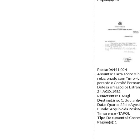
Pasta:
06441.024
Assunto:
Carta sobre o i
relacionado com Timor-L
perante o Comité Perma
Defesa e Negócios Estran
24.AGO.1982.
Remetente:
T. Magi
Destinatário:
C. Budiard
Data:
Quarta, 25 de Agos
Fundo:
Arquivo da Resist
Timorense - TAPOL
Tipo Documental:
Corre
Página(s):
1