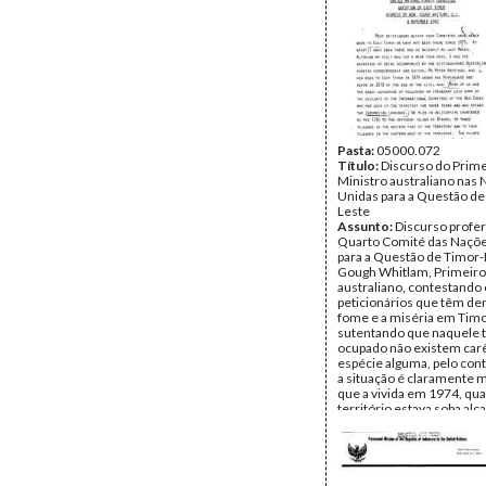
Pasta:
05000.072
Título:
Discurso do Prime
Ministro australiano nas
Unidas para a Questão de
Leste
Assunto:
Discurso profer
Quarto Comité das Naçõ
para a Questão de Timor-
Gough Whitlam, Primeiro
australiano, contestando
peticionários que têm de
fome e a miséria em Timo
sutentando que naquele t
ocupado não existem car
espécie alguma, pelo cont
a situação é claramente 
que a vivida em 1974, qu
território estava soba alç
Portugal.
Data:
Segunda, 8 de Nov
1982
Fundo:
Arquivo da Resist
Timorense - Ramos-Hort