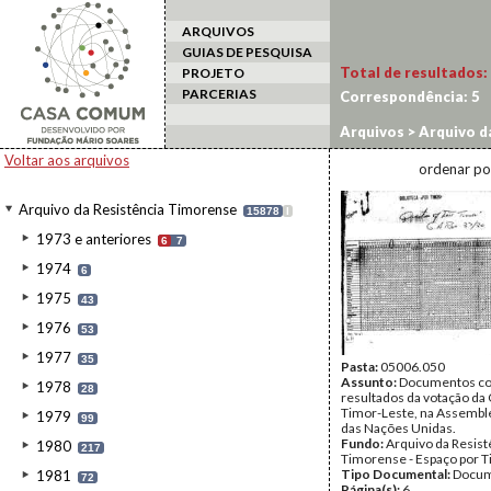
ARQUIVOS
GUIAS DE PESQUISA
Total de resultados:
PROJETO
PARCERIAS
Correspondência:
5
Arquivos
>
Arquivo d
Voltar aos arquivos
ordenar po
Arquivo da Resistência Timorense
15878
I
1973 e anteriores
6
7
1974
6
1975
43
1976
53
1977
35
Pasta:
05006.050
Assunto:
Documentos c
1978
28
resultados da votação da
Timor-Leste, na Assembl
1979
99
das Nações Unidas.
Fundo:
Arquivo da Resist
1980
217
Timorense - Espaço por 
Tipo Documental:
Docum
1981
72
Página(s):
6