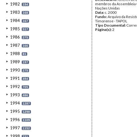
1982
membros da Assembleia 
194
Nações Unidas
1983
Data:
c. 2000
168
Fundo:
Arquivo da Resist
1984
Timorense - TAPOL
167
Tipo Documental:
Corre
1985
Página(s):
2
517
1986
275
1987
166
1988
81
1989
197
1990
275
1991
494
1992
705
1993
486
1994
1287
1995
1298
1996
1109
1997
1152
1998
721