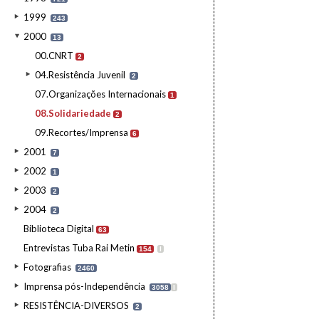
1999
243
2000
13
00.CNRT
2
04.Resistência Juvenil
2
07.Organizações Internacionais
1
08.Solidariedade
2
09.Recortes/Imprensa
6
2001
7
2002
1
2003
2
2004
2
Biblioteca Digital
63
Entrevistas Tuba Rai Metin
154
I
Fotografias
2460
Imprensa pós-Independência
3058
I
RESISTÊNCIA-DIVERSOS
2