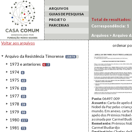
ARQUIVOS
GUIAS DE PESQUISA
Total de resultados:
PROJETO
PARCERIAS
Correspondência:
1
Arquivos
>
Arquivo d
Voltar aos arquivos
ordenar po
Arquivo da Resistência Timorense
15878
I
1973 e anteriores
6
7
1974
6
1975
43
1976
53
1977
35
Pasta:
06497.009
Assunto:
Carta de apelo
1978
28
Nobel da Paz pelas crianç
mundo. Em anexo, carta d
1979
99
apelo dos Prémios Nobel 
assinada por Carmel Budi
1980
217
Remetente:
Prémios Nobe
Carmel Budiardjo
1981
72
Destinatário:
Chefes de 