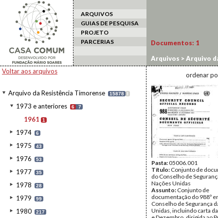
ARQUIVOS
GUIAS DE PESQUISA
PROJETO
PARCERIAS
Documentos:
1
Arquivos
>
Arquivo d
Voltar aos arquivos
ordenar po
Arquivo da Resistência Timorense
15878
I
1973 e anteriores
6
7
1961
1
1974
6
1975
43
1976
53
Pasta:
05006.001
Título:
Conjunto de doc
1977
35
do Conselho de Seguranç
Nações Unidas
1978
28
Assunto:
Conjunto de
documentação do 988º e
1979
99
Conselho de Segurança d
Unidas, incluindo carta d
1980
217
e Dezembro, dirigida ao 