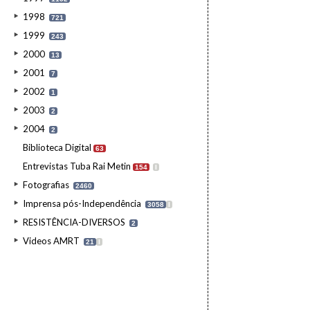
1998
721
1999
243
2000
13
2001
7
2002
1
2003
2
2004
2
Biblioteca Digital
63
Entrevistas Tuba Rai Metin
154
I
Fotografias
2460
Imprensa pós-Independência
3058
I
RESISTÊNCIA-DIVERSOS
2
Videos AMRT
21
I