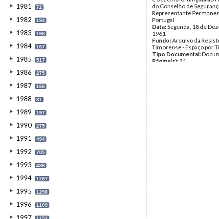
1981
do Conselho de Seguranç
72
Representante Permanen
1982
Portugal
194
Data:
Segunda, 18 de De
1983
1961
168
Fundo:
Arquivo da Resist
1984
Timorense - Espaço por 
167
Tipo Documental:
Docum
1985
517
Página(s):
31
1986
275
1987
166
1988
81
1989
197
1990
275
1991
494
1992
705
1993
486
1994
1287
1995
1298
1996
1109
1997
1152