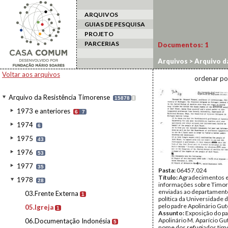
ARQUIVOS
GUIAS DE PESQUISA
PROJETO
PARCERIAS
Documentos:
1
Arquivos
>
Arquivo d
Voltar aos arquivos
ordenar po
Arquivo da Resistência Timorense
15878
I
1973 e anteriores
6
7
1974
6
1975
43
1976
53
1977
35
Pasta:
06457.024
Título:
Agradecimentos 
1978
28
informações sobre Timor
enviadas ao departamento
03.Frente Externa
1
política da Universidade d
pelo padre Apolinário Gu
05.Igreja
1
Assunto:
Exposição do p
Apolinário M. Aparício G
06.Documentação Indonésia
5
nome dos refugiados ti