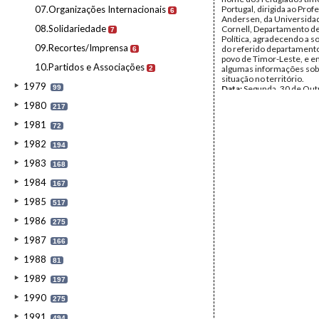
07.Organizações Internacionais
Portugal, dirigida ao Pro
6
Andersen, da Universida
08.Solidariedade
Cornell, Departamento de
7
Política, agradecendo a s
09.Recortes/Imprensa
do referido departament
6
povo de Timor-Leste, e e
10.Partidos e Associações
algumas informações sob
2
situação no território.
1979
99
Data:
Segunda, 30 de Out
1978
1980
217
Fundo:
Arquivo da Resist
Timorense - TAPOL
1981
72
Tipo Documental:
Docum
Página(s):
6
1982
194
1983
168
1984
167
1985
517
1986
275
1987
166
1988
81
1989
197
1990
275
1991
494