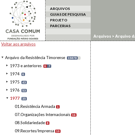
ARQUIVOS
GUIAS DE PESQUISA
PROJETO
PARCERIAS
Arquivos
>
Arquivo d
Voltar aos arquivos
Arquivo da Resistência Timorense
15878
I
1973 e anteriores
6
7
1974
6
1975
43
1976
53
1977
35
01.Resistência Armada
1
07.Organizações Internacionais
16
08.Solidariedade
8
09.Recortes/Imprensa
10