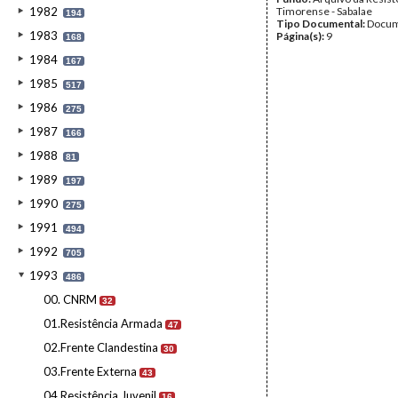
1982
Timorense - Sabalae
194
Tipo Documental:
Docum
1983
Página(s):
9
168
1984
167
1985
517
1986
275
1987
166
1988
81
1989
197
1990
275
1991
494
1992
705
1993
486
00. CNRM
32
01.Resistência Armada
47
02.Frente Clandestina
30
03.Frente Externa
43
04.Resistência Juvenil
16