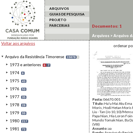
ARQUIVOS
GUIAS DE PESQUISA
PROJETO
PARCERIAS
Documentos:
1
Arquivos
>
Arquivo d
Voltar aos arquivos
ordenar po
Arquivo da Resistência Timorense
15878
I
1973 e anteriores
6
7
1974
6
1975
43
1976
53
1977
35
Pasta:
06670.001
Título:
Ha'u Mai Atu Ema 
1978
28
Moris, Hodi Hetan Moris 
Liu - Tan (Jo 10,10)/Me
1979
99
Papa Nian, Hia Loron Foin-
Mundo Tomak Nian, Ba Da
1980
217
(VIII)
Assunto:
aa
1981
72
Fundo:
Arquivo da Resist